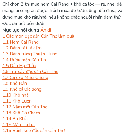
Chỉ chọn 2 thì mua nem Cái Răng + khô cá lóc — rẻ, nhẹ, dễ
mang, ai cũng ăn được. Tránh mua đồ tươi sống nếu đi xa, và
đừng mua khô rắn/nhái nếu không chắc người nhận dám thử.
Đọc chi tiết bên dưới
Mục lục nội dung
Ẩn đi
1
Các món đặc sản Cần Thơ làm quà
1.1
Nem Cái Răng
1.2
Bánh tét lá cẩm
1.3
Bánh tráng Thuận Hưng
1.4
Rượu mận Sáu Tia
1.5
Dâu Hạ Châu
1.6
Trái cây đặc sản Cần Thơ
1.7
Ca cao Mười Cương
1.8
Khô Rắn
1.9
Khô cá lóc đồng
1.10
Khô nhái
1.11
Khô Lươn
1.12
Nấm mối Cần Thơ
1.13
Khô Cá Chạch
1.14
Ba Khía
1.15
Mắm cá tra
1.16
Bánh kẹo đặc sản Cần Thơ