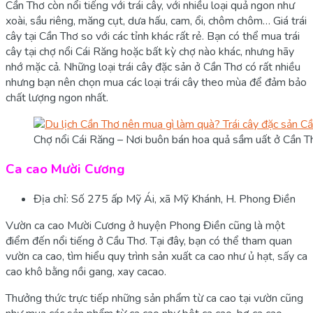
Cần Thơ còn nổi tiếng với trái cây, với nhiều loại quả ngon như
xoài, sầu riêng, măng cụt, dưa hấu, cam, ổi, chôm chôm… Giá trái
cây tại Cần Thơ so với các tỉnh khác rất rẻ. Bạn có thể mua trái
cây tại chợ nổi Cái Răng hoặc bất kỳ chợ nào khác, nhưng hãy
nhớ mặc cả. Những loại trái cây đặc sản ở Cần Thơ có rất nhiều
nhưng bạn nên chọn mua các loại trái cây theo mùa để đảm bảo
chất lượng ngon nhất.
Chợ nổi Cái Răng – Nơi buôn bán hoa quả sầm uất ở Cần T
Ca cao Mười Cương
Địa chỉ: Số 275 ấp Mỹ Ái, xã Mỹ Khánh, H. Phong Điền
Vườn ca cao Mười Cương ở huyện Phong Điền cũng là một
điểm đến nổi tiếng ở Cầu Thơ. Tại đây, bạn có thể tham quan
vườn ca cao, tìm hiểu quy trình sản xuất ca cao như ủ hạt, sấy ca
cao khô bằng nồi gang, xay cacao.
Thưởng thức trực tiếp những sản phẩm từ ca cao tại vườn cũng