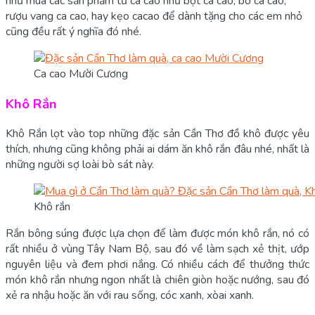
như mua các sản phẩm từ ca cao như bột ca cao, bơ ca cao,
rượu vang ca cao, hay kẹo cacao để dành tặng cho các em nhỏ
cũng đều rất ý nghĩa đó nhé.
Ca cao Mười Cương
Khô Rắn
Khô Rắn lọt vào top những đặc sản Cần Thơ đồ khô được yêu
thích, nhưng cũng không phải ai dám ăn khô rắn đâu nhé, nhất là
những người sợ loài bò sát này.
Khô rắn
Rắn bông súng được lựa chọn để làm được món khô rắn, nó có
rất nhiều ở vùng Tây Nam Bộ, sau đó về làm sạch xẻ thịt, ướp
nguyên liệu và đem phơi nắng. Có nhiều cách để thưởng thức
món khô rắn nhưng ngon nhất là chiên giòn hoặc nướng, sau đó
xẻ ra nhậu hoặc ăn với rau sống, cóc xanh, xòai xanh.