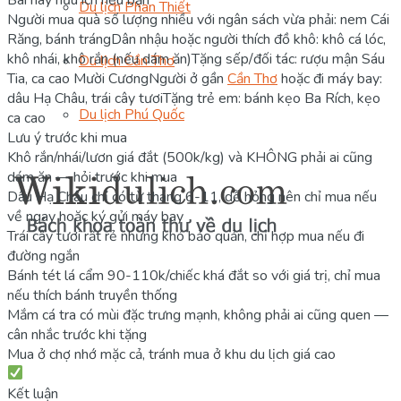
Du lịch Phan Thiết
Người mua quà số lượng nhiều với ngân sách vừa phải: nem Cái
Răng, bánh tráng
Dân nhậu hoặc người thích đồ khô: khô cá lóc,
khô nhái, khô rắn (nếu dám ăn)
Tặng sếp/đối tác: rượu mận Sáu
Du lịch Cần Thơ
Tia, ca cao Mười Cương
Người ở gần
Cần Thơ
hoặc đi máy bay:
dâu Hạ Châu, trái cây tươi
Tặng trẻ em: bánh kẹo Ba Rích, kẹo
Du lịch Phú Quốc
ca cao
Lưu ý trước khi mua
Khô rắn/nhái/lươn giá đắt (500k/kg) và KHÔNG phải ai cũng
dám ăn — hỏi trước khi mua
Dâu Hạ Châu chỉ có từ tháng 6-11, dễ hỏng nên chỉ mua nếu
về ngay hoặc ký gửi máy bay
Trái cây tươi rất rẻ nhưng khó bảo quản, chỉ hợp mua nếu đi
đường ngắn
Bánh tét lá cẩm 90-110k/chiếc khá đắt so với giá trị, chỉ mua
nếu thích bánh truyền thống
Mắm cá tra có mùi đặc trưng mạnh, không phải ai cũng quen —
cân nhắc trước khi tặng
Mua ở chợ nhớ mặc cả, tránh mua ở khu du lịch giá cao
Kết luận