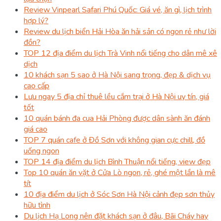
Review Vinpearl Safari Phú Quốc: Giá vé, ăn gì, lịch trình
hợp lý?
Review du lịch biển Hải Hòa ăn hải sản có ngon rẻ như lời
đồn?
TOP 12 địa điểm du lịch Trà Vinh nổi tiếng cho dân mê xê
dịch
10 khách sạn 5 sao ở Hà Nội sang trọng, đẹp & dịch vụ
cao cấp
Lưu ngay 5 địa chỉ thuê lều cắm trại ở Hà Nội uy tín, giá
tốt
10 quán bánh đa cua Hải Phòng được dân sành ăn đánh
giá cao
TOP 7 quán cafe ở Đồ Sơn với không gian cực chill, đồ
uống ngon
TOP 14 địa điểm du lịch Bình Thuận nổi tiếng, view đẹp
Top 10 quán ăn vặt ở Cửa Lò ngon, rẻ, ghé một lần là mê
tít
10 địa điểm du lịch ở Sóc Sơn Hà Nội cảnh đẹp sơn thủy
hữu tình
Du lịch Hạ Long nên đặt khách sạn ở đâu, Bãi Cháy hay