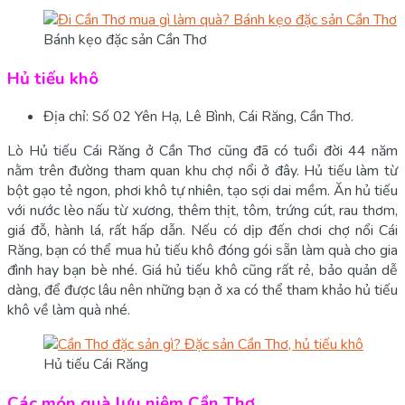
Bánh kẹo đặc sản Cần Thơ
Hủ tiếu khô
Địa chỉ: Số 02 Yên Hạ, Lê Bình, Cái Răng, Cần Thơ.
Lò Hủ tiếu Cái Răng ở Cần Thơ cũng đã có tuổi đời 44 năm
nằm trên đường tham quan khu chợ nổi ở đây. Hủ tiếu làm từ
bột gạo tẻ ngon, phơi khô tự nhiên, tạo sợi dai mềm. Ăn hủ tiếu
với nước lèo nấu từ xương, thêm thịt, tôm, trứng cút, rau thơm,
giá đỗ, hành lá, rất hấp dẫn. Nếu có dịp đến chơi chợ nổi Cái
Răng, bạn có thể mua hủ tiếu khô đóng gói sẵn làm quà cho gia
đình hay bạn bè nhé. Giá hủ tiếu khô cũng rất rẻ, bảo quản dễ
dàng, để được lâu nên những bạn ở xa có thể tham khảo hủ tiếu
khô về làm quà nhé.
Hủ tiếu Cái Răng
Các món quà lưu niệm Cần Thơ