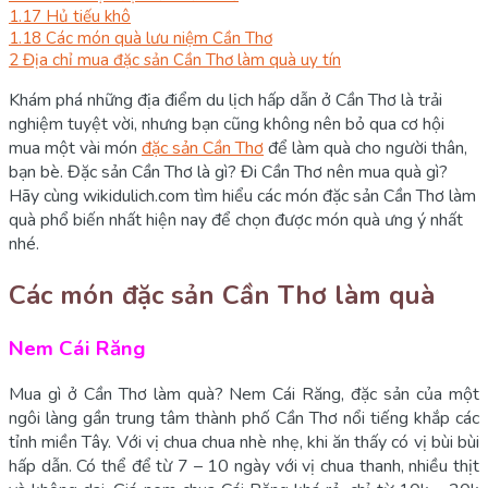
1.17
Hủ tiếu khô
1.18
Các món quà lưu niệm Cần Thơ
2
Địa chỉ mua đặc sản Cần Thơ làm quà uy tín
Khám phá những địa điểm du lịch hấp dẫn ở Cần Thơ là trải
nghiệm tuyệt vời, nhưng bạn cũng không nên bỏ qua cơ hội
mua một vài món
đặc sản Cần Thơ
để làm quà cho người thân,
bạn bè. Đặc sản Cần Thơ là gì? Đi Cần Thơ nên mua quà gì?
Hãy cùng wikidulich.com tìm hiểu các món đặc sản Cần Thơ làm
quà phổ biến nhất hiện nay để chọn được món quà ưng ý nhất
nhé.
Các món đặc sản Cần Thơ làm quà
Nem Cái Răng
Mua gì ở Cần Thơ làm quà? Nem Cái Răng, đặc sản của một
ngôi làng gần trung tâm thành phố Cần Thơ nổi tiếng khắp các
tỉnh miền Tây. Với vị chua chua nhè nhẹ, khi ăn thấy có vị bùi bùi
hấp dẫn. Có thể để từ 7 – 10 ngày với vị chua thanh, nhiều thịt