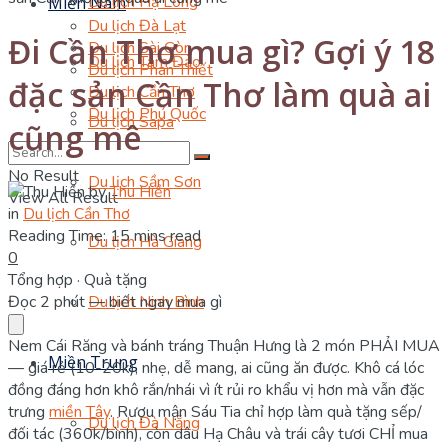
Du lịch Hạ Long
Miền Nam
Du lịch Đà Lạt
Đi Cần Thơ mua gì? Gợi ý 18
Du lịch Sài Gòn
Du lịch Tam Đảo
Du lịch Phan Thiết
đặc sản Cần Thơ làm quà ai
Du lịch Cần Thơ
Du lịch Phú Quốc
Du lịch Sapa
cũng mê
No Result
Du lịch Sầm Sơn
by
Thu Hiền
View All Result
in
Du lịch Cần Thơ
Reading Time: 15 mins read
Du lịch Hà Giang
0
Tổng hợp · Quà tặng
Đọc 2 phút — biết ngay mua gì
Du lịch Ninh Bình
Nem Cái Răng và bánh tráng Thuận Hưng là 2 món PHẢI MUA
Miền Trung
— giá rẻ (10-20k), nhẹ, dễ mang, ai cũng ăn được. Khô cá lóc
đồng đáng hơn khô rắn/nhái vì ít rủi ro khẩu vị hơn mà vẫn đặc
trưng
miền Tây
. Rượu mận Sáu Tia chỉ hợp làm quà tặng sếp/
Du lịch Đà Nẵng
đối tác (360k/bình), còn dâu Hạ Châu và trái cây tươi CHỈ mua