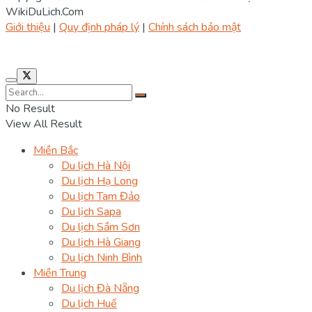
WikiDuLich.Com
Giới thiệu
|
Quy định pháp lý
|
Chính sách bảo mật
No Result
View All Result
Miền Bắc
Du lịch Hà Nội
Du lịch Hạ Long
Du lịch Tam Đảo
Du lịch Sapa
Du lịch Sầm Sơn
Du lịch Hà Giang
Du lịch Ninh Bình
Miền Trung
Du lịch Đà Nẵng
Du lịch Huế