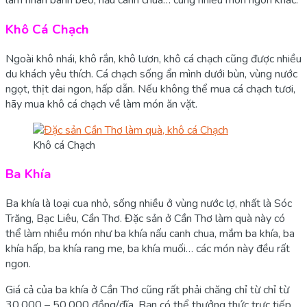
làm nhân bánh bèo, nấu canh chua… cùng nhiều món ngon khác.
Khô Cá Chạch
Ngoài khô nhái, khô rắn, khô lươn, khô cá chạch cũng được nhiều
du khách yêu thích. Cá chạch sống ẩn mình dưới bùn, vùng nước
ngọt, thịt dai ngon, hấp dẫn. Nếu không thể mua cá chạch tươi,
hãy mua khô cá chạch về làm món ăn vặt.
Khô cá Chạch
Ba Khía
Ba khía là loại cua nhỏ, sống nhiều ở vùng nước lợ, nhất là Sóc
Trăng, Bạc Liêu, Cần Thơ. Đặc sản ở Cần Thơ làm quà này có
thể làm nhiều món như ba khía nấu canh chua, mắm ba khía, ba
khía hấp, ba khía rang me, ba khía muối… các món này đều rất
ngon.
Giá cả của ba khía ở Cần Thơ cũng rất phải chăng chỉ từ chỉ từ
30.000 – 50.000 đồng/đĩa. Bạn có thể thưởng thức trực tiếp