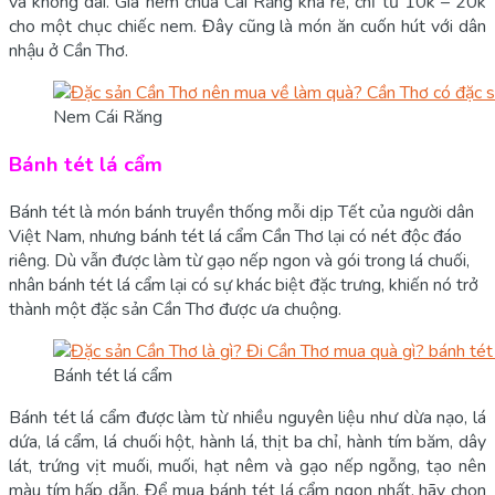
và không dai. Giá nem chua Cái Răng khá rẻ, chỉ từ 10k – 20k
cho một chục chiếc nem. Đây cũng là món ăn cuốn hút với dân
nhậu ở Cần Thơ.
Nem Cái Răng
Bánh tét lá cẩm
Bánh tét là món bánh truyền thống mỗi dịp Tết của người dân
Việt Nam, nhưng bánh tét lá cẩm Cần Thơ lại có nét độc đáo
riêng. Dù vẫn được làm từ gạo nếp ngon và gói trong lá chuối,
nhân bánh tét lá cẩm lại có sự khác biệt đặc trưng, khiến nó trở
thành một đặc sản Cần Thơ được ưa chuộng.
Bánh tét lá cẩm
Bánh tét lá cẩm được làm từ nhiều nguyên liệu như dừa nạo, lá
dứa, lá cẩm, lá chuối hột, hành lá, thịt ba chỉ, hành tím băm, dây
lát, trứng vịt muối, muối, hạt nêm và gạo nếp ngỗng, tạo nên
màu tím hấp dẫn. Để mua bánh tét lá cẩm ngon nhất, hãy chọn