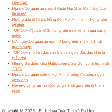
Hòn Gai?
Địa chỉ 10 quán ăn chay ở Quận Hải Châu Đà Nẵng (cũ)
ăn là mê
Hướng dẫn đi từ Đà Nẵng đến Hội An nhanh chóng, tiện
lợi nhất
TOP 10+ đặc sản Đắk Nông nên mua về làm quà cực ý
nghĩa
Lưu ngay 10 quán ăn ngon ở Long Biên mà khách tới
nườm nượp
TOP 10+ món ăn đặc sản Gia Lai ngon, độc đáo nhìn là
thấy đói
Những địa điểm chơi Halloween ở Sài Gòn vui & hot nhất
2026
Địa chỉ 15 quán cafe ở Hội An nổi tiếng đồ uống ngon,
view đẹp
Review Làng rau Trà Quế có gì? Thời gian nên đi tham
quan
Copyright © 2026 - Bách Khoa Toàn Thư Về Du Lịch -