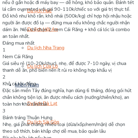
nếu ở gần hoặc đi máy bay — dễ hỏng, khó bảo quản. Bánh tét
lá cẩm overrated với giá 90-110k/chiếc so với giá trị thực tế.
Du lịch Huế
Đồ khô như khô rắn, khô nhái (500k/kg) chỉ hợp hội nhậu hoặc
người ăn được đồ lạ — đừng mua nếu không chắc người nhận
Du lịch Hội An
dám ăn. Nếu chỉ chọn 2: nem Cái Răng + khô cá lóc là combo
an toàn nhất.
Đáng mua nhất
Du lịch Nha Trang
1
Nem Cái Răng
Giá siêu rẻ (10-20k/chục), nhẹ, để được 7-10 ngày, vị chua
Du lịch Cửa Lò
thanh dễ ăn, phổ biến nên ít rủi ro không hợp khẩu vị
2
Khô cá lóc đồng
Miền Nam
Đặc sản miền Tây đúng nghĩa, hạn dùng 6 tháng, đóng gói hút
chân không tiện lợi, ăn được nhiều cách (nướng/chiên/kho), an
Du lịch Đà Lạt
toàn hơn khô rắn/nhái
3
Bánh tráng Thuận Hưng
Du lịch Sài Gòn
Nhẹ, giá phải chăng, nhiều loại (dừa/xốp/nem/mặn) dễ chọn
theo sở thích, bán khắp chợ dễ mua, bảo quản lâu
Bài này hữu ích nếu bạn