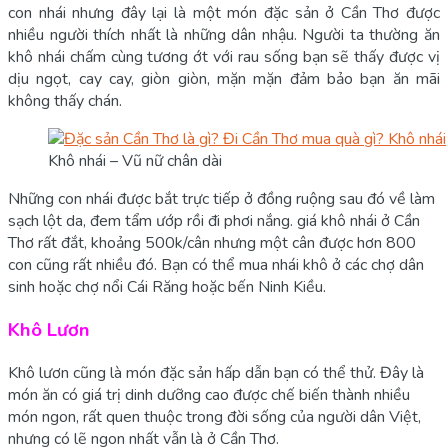
con nhái nhưng đây lại là một món đặc sản ở Cần Thơ được
nhiều người thích nhất là những dân nhậu. Người ta thường ăn
khô nhái chấm cùng tương ớt với rau sống bạn sẽ thấy được vị
dịu ngọt, cay cay, giòn giòn, mặn mặn đảm bảo bạn ăn mãi
không thấy chán.
Khô nhái – Vũ nữ chân dài
Những con nhái được bắt trực tiếp ở đồng ruộng sau đó về làm
sạch lột da, đem tẩm ướp rồi đi phơi nắng. giá khô nhái ở Cần
Thơ rất đắt, khoảng 500k/cân nhưng một cân được hơn 800
con cũng rất nhiều đó. Bạn có thể mua nhái khô ở các chợ dân
sinh hoặc chợ nổi Cái Răng hoặc bến Ninh Kiều.
Khô Lươn
Khô lươn cũng là món đặc sản hấp dẫn bạn có thể thử. Đây là
món ăn có giá trị dinh dưỡng cao được chế biến thành nhiều
món ngon, rất quen thuộc trong đời sống của người dân Việt,
nhưng có lẽ ngon nhất vẫn là ở Cần Thơ.