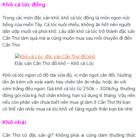
Khô cá lóc đồng
Trong các món đặc sản khô, khô cá lóc đồng là món ngon nức
tiếng của miền Tây. Cá lóc nuôi nhiều, không ăn hết nên người
dân ướp muối và phơi khô. Lâu dần khô cá lóc trở thành đặc sản
Cần Thơ làm quà mà ai cũng muốn mua sau mỗi chuyến đi đến
Cần Thơ.
Đặc sản Cần Thơ đồ khô – Khô cá Lóc
Khô cá lóc ngon có độ dai vừa đủ, vị mặn ngọt cân đối. Nướng
lên ăn kèm với xoài xanh, hay chiên lên ăn nhậu, hoặc ăn với
cơm trắng đều ngon. Giá khô cá lóc từ 250k – 300k/kg, thường
đóng gói nửa kg, hút chân không, hạn sử dụng 6 tháng. Vậy nên
nếu còn phân vân chưa biết nên mua gì làm ở Cần Thơ thì bạn
có thể cân nhắc mua cá lóc khô về tặng người thân bạn bè nhé.
Khô nhái
Cần Thơ có đặc sản gì? Không phải ai cũng dám thưởng thức