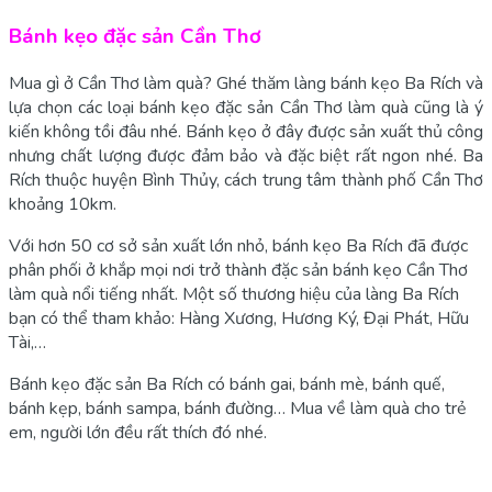
Bánh kẹo đặc sản Cần Thơ
Mua gì ở Cần Thơ làm quà? Ghé thăm làng bánh kẹo Ba Rích và
lựa chọn các loại bánh kẹo đặc sản Cần Thơ làm quà cũng là ý
kiến không tồi đâu nhé. Bánh kẹo ở đây được sản xuất thủ công
nhưng chất lượng được đảm bảo và đặc biệt rất ngon nhé. Ba
Rích thuộc huyện Bình Thủy, cách trung tâm thành phố Cần Thơ
khoảng 10km.
Với hơn 50 cơ sở sản xuất lớn nhỏ, bánh kẹo Ba Rích đã được
phân phối ở khắp mọi nơi trở thành đặc sản bánh kẹo Cần Thơ
làm quà nổi tiếng nhất. Một số thương hiệu của làng Ba Rích
bạn có thể tham khảo: Hàng Xương, Hương Ký, Đại Phát, Hữu
Tài,…
Bánh kẹo đặc sản Ba Rích có bánh gai, bánh mè, bánh quế,
bánh kẹp, bánh sampa, bánh đường… Mua về làm quà cho trẻ
em, người lớn đều rất thích đó nhé.