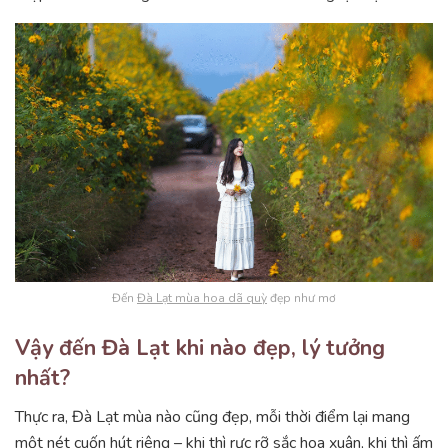
Đến
Đà Lạt mùa hoa dã quỳ
đẹp như mơ
Vậy đến Đà Lạt khi nào đẹp, lý tưởng
nhất?
Thực ra, Đà Lạt mùa nào cũng đẹp, mỗi thời điểm lại mang
một nét cuốn hút riêng – khi thì rực rỡ sắc hoa xuân, khi thì ấm