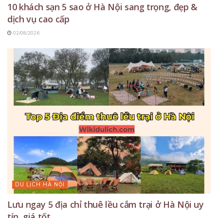
10 khách sạn 5 sao ở Hà Nội sang trọng, đẹp &
dịch vụ cao cấp
02/08/2026
DU LỊCH HÀ NỘI
Lưu ngay 5 địa chỉ thuê lều cắm trại ở Hà Nội uy
tín, giá tốt