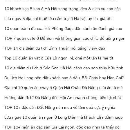
10 khách sạn 5 sao ở Hà Nội sang trọng, đẹp & dịch vụ cao cấp
Lưu ngay 5 địa chỉ thuê lều cắm trại ở Hà Nội uy tín, giá tốt
10 quán bánh đa cua Hải Phòng được dân sành ăn đánh giá cao
TOP 7 quán cafe ở Đồ Sơn với không gian cực chill, đồ uống ngon
TOP 14 địa điểm du lịch Bình Thuận nổi tiếng, view đẹp
Top 10 quán ăn vặt ở Cửa Lò ngon, rẻ, ghé một lần là mê tít
10 địa điểm du lịch ở Sóc Sơn Hà Nội cảnh đẹp sơn thủy hữu tình
Du lịch Hạ Long nên đặt khách sạn ở đâu, Bãi Cháy hay Hòn Gai?
Địa chỉ 10 quán ăn chay ở Quận Hải Châu Đà Nẵng (cũ) ăn là mê
Hướng dẫn đi từ Đà Nẵng đến Hội An nhanh chóng, tiện lợi nhất
TOP 10+ đặc sản Đắk Nông nên mua về làm quà cực ý nghĩa
Lưu ngay 10 quán ăn ngon ở Long Biên mà khách tới nườm nượp
TOP 10+ món ăn đặc sản Gia Lai ngon, độc đáo nhìn là thấy đói