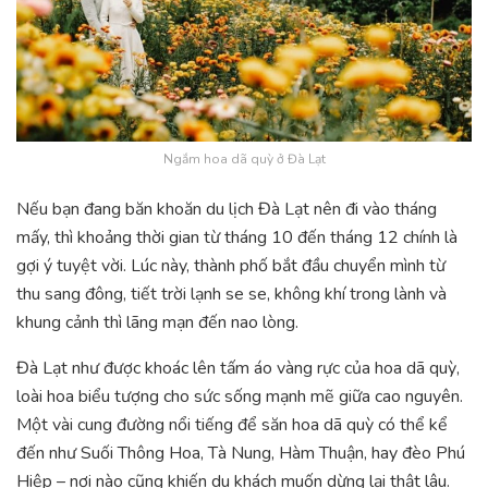
Ngắm hoa dã quỳ ở Đà Lạt
Nếu bạn đang băn khoăn du lịch Đà Lạt nên đi vào tháng
mấy, thì khoảng thời gian từ tháng 10 đến tháng 12 chính là
gợi ý tuyệt vời. Lúc này, thành phố bắt đầu chuyển mình từ
thu sang đông, tiết trời lạnh se se, không khí trong lành và
khung cảnh thì lãng mạn đến nao lòng.
Đà Lạt như được khoác lên tấm áo vàng rực của hoa dã quỳ,
loài hoa biểu tượng cho sức sống mạnh mẽ giữa cao nguyên.
Một vài cung đường nổi tiếng để săn hoa dã quỳ có thể kể
đến như Suối Thông Hoa, Tà Nung, Hàm Thuận, hay đèo Phú
Hiệp – nơi nào cũng khiến du khách muốn dừng lại thật lâu.