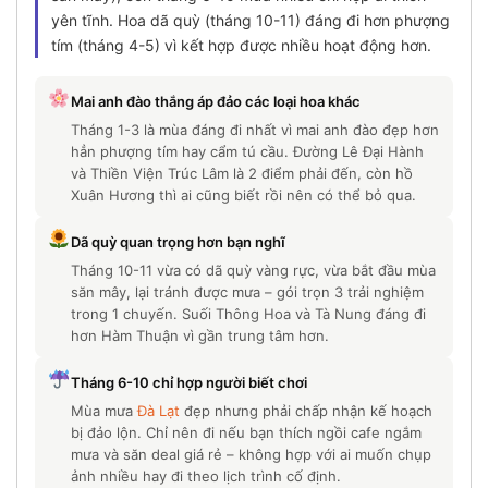
yên tĩnh. Hoa dã quỳ (tháng 10-11) đáng đi hơn phượng
tím (tháng 4-5) vì kết hợp được nhiều hoạt động hơn.
Mai anh đào thắng áp đảo các loại hoa khác
Tháng 1-3 là mùa đáng đi nhất vì mai anh đào đẹp hơn
hẳn phượng tím hay cẩm tú cầu. Đường Lê Đại Hành
và Thiền Viện Trúc Lâm là 2 điểm phải đến, còn hồ
Xuân Hương thì ai cũng biết rồi nên có thể bỏ qua.
Dã quỳ quan trọng hơn bạn nghĩ
Tháng 10-11 vừa có dã quỳ vàng rực, vừa bắt đầu mùa
săn mây, lại tránh được mưa – gói trọn 3 trải nghiệm
trong 1 chuyến. Suối Thông Hoa và Tà Nung đáng đi
hơn Hàm Thuận vì gần trung tâm hơn.
Tháng 6-10 chỉ hợp người biết chơi
Mùa mưa
Đà Lạt
đẹp nhưng phải chấp nhận kế hoạch
bị đảo lộn. Chỉ nên đi nếu bạn thích ngồi cafe ngắm
mưa và săn deal giá rẻ – không hợp với ai muốn chụp
ảnh nhiều hay đi theo lịch trình cố định.