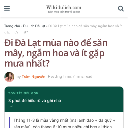
Trang chủ
»
Du lịch Đà Lạt
»
Đi Đà Lạt mùa nào để săn mây, ngắm hoa và ít
gặp mưa nhất?
Đi Đà Lạt mùa nào để săn
mây, ngắm hoa và ít gặp
mưa nhất?
by
Trâm Nguyễn
Reading Time: 7 mins read
TÓM TẮT SIÊU GỌN
3 phút để hiểu rõ và ghi nhớ
Tháng 11-3 là mùa vàng nhất (mai anh đào + dã quỳ +
săn mây), còn tháng 6-10 mưa nhiều chỉ hợp ai thích