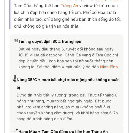
Tam Cốc thắng thế hơn
Tràng An
vì view từ trên cao +
lúa chín đẹp hơn chèo hang tối om. Phố cổ Hoa Lư là
điểm nhân tạo, chỉ đáng ghé nếu bạn thích sống ảo tối,
chứ không có giá trị văn hóa thật.
📅
Timing quyết định 80% trải nghiệm
Đặt vé ngay đầu tháng 6, tuyệt đối không sau ngày
10-15 vì lúa đã gặt xong. Cảnh lúa vàng ở Tam Cốc chỉ
đẹp 2 tuần đầu, còn hoa sen thì nở suốt tháng nên
không lo. Sai thời điểm = mất nửa lý do đến
Ninh Bình
.
🌡️
Nóng 35°C + mưa bất chợt = ác mộng nếu không chuẩn
bị
Đừng tin "thời tiết lý tưởng" trong bài. Thực tế tháng 6
nóng như rang, mưa to bất ngờ gây ngập. Bắt buộc
phải có: kem chống nắng, áo mưa (không phải ô vì
chèo thuyền không cầm được), và khởi hành sớm 6-7h
sáng để tránh nắng đỉnh điểm.
📍
Hang Múa + Tam Cốc đáng ưu tiên hơn Tràng An