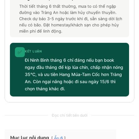
Thời tiết tháng 6 thất thường, mưa to có thể ngập
đường vào Tràng An hoặc làm hủy chuyến thuyền.
Check dự báo 3-5 ngày trước khi đi, sẵn sàng dời lịch
nếu có bão. Đặt homestay/khách sạn cho phép hủy
miễn phí để linh động.
✅
KẾT LUẬN
Đi Ninh Bình tháng 6 chỉ đáng nếu bạn book
ngay đầu tháng để kịp lúa chín, chấp nhận nóng
35°C, và ưu tiên Hang Múa-Tam Cốc hơn Tràng
An. Còn ngại nắng hoặc đi sau ngày 15/6 thì
chọn tháng khác đi.
Đọc chi tiết bên dưới
Mục lục nội dung
Ẩn đi