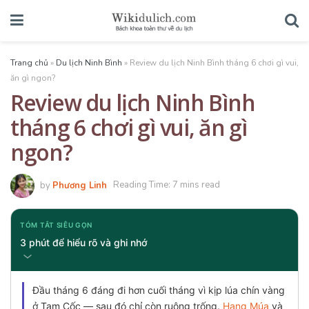
Trang chủ
»
Du lịch Ninh Bình
»
Review du lịch Ninh Bình tháng 6 chơi gì vui,
ăn gì ngon?
Review du lịch Ninh Bình
tháng 6 chơi gì vui, ăn gì
ngon?
by
Phương Linh
Reading Time: 7 mins read
TÓM TẮT SIÊU GỌN
3 phút để hiểu rõ và ghi nhớ
Đầu tháng 6 đáng đi hơn cuối tháng vì kịp lúa chín vàng
ở Tam Cốc — sau đó chỉ còn ruộng trống.
Hang Múa
và