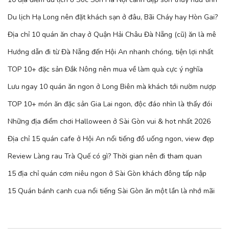
Du lịch Hạ Long nên đặt khách sạn ở đâu, Bãi Cháy hay Hòn Gai?
Địa chỉ 10 quán ăn chay ở Quận Hải Châu Đà Nẵng (cũ) ăn là mê
Hướng dẫn đi từ Đà Nẵng đến Hội An nhanh chóng, tiện lợi nhất
TOP 10+ đặc sản Đắk Nông nên mua về làm quà cực ý nghĩa
Lưu ngay 10 quán ăn ngon ở Long Biên mà khách tới nườm nượp
TOP 10+ món ăn đặc sản Gia Lai ngon, độc đáo nhìn là thấy đói
Những địa điểm chơi Halloween ở Sài Gòn vui & hot nhất 2026
Địa chỉ 15 quán cafe ở Hội An nổi tiếng đồ uống ngon, view đẹp
Review Làng rau Trà Quế có gì? Thời gian nên đi tham quan
15 địa chỉ quán cơm niêu ngon ở Sài Gòn khách đông tấp nập
15 Quán bánh canh cua nổi tiếng Sài Gòn ăn một lần là nhớ mãi