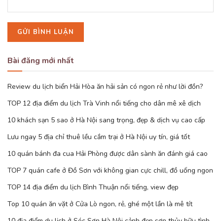
Bài đăng mới nhất
Review du lịch biển Hải Hòa ăn hải sản có ngon rẻ như lời đồn?
TOP 12 địa điểm du lịch Trà Vinh nổi tiếng cho dân mê xê dịch
10 khách sạn 5 sao ở Hà Nội sang trọng, đẹp & dịch vụ cao cấp
Lưu ngay 5 địa chỉ thuê lều cắm trại ở Hà Nội uy tín, giá tốt
10 quán bánh đa cua Hải Phòng được dân sành ăn đánh giá cao
TOP 7 quán cafe ở Đồ Sơn với không gian cực chill, đồ uống ngon
TOP 14 địa điểm du lịch Bình Thuận nổi tiếng, view đẹp
Top 10 quán ăn vặt ở Cửa Lò ngon, rẻ, ghé một lần là mê tít
10 địa điểm du lịch ở Sóc Sơn Hà Nội cảnh đẹp sơn thủy hữu tình