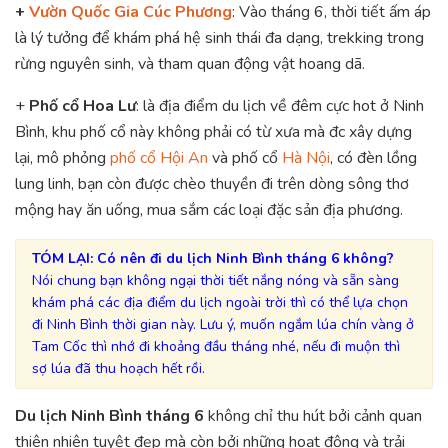
+
Vườn Quốc Gia Cúc Phương
: Vào tháng 6, thời tiết ấm áp
là lý tưởng để khám phá hệ sinh thái đa dạng, trekking trong
rừng nguyên sinh, và tham quan động vật hoang dã.
+
Phố cổ Hoa Lư
: là địa điểm du lịch về đêm cực hot ở Ninh
Bình, khu phố cổ này không phải có từ xưa mà đc xây dựng
lại, mô phỏng
phố cổ Hội An
và phố cổ
Hà Nội
, có đèn lồng
lung linh, bạn còn được chèo thuyền đi trên dòng sông thơ
mộng hay ăn uống, mua sắm các loại đặc sản địa phương.
TÓM LẠI:
Có nên đi du lịch Ninh Bình tháng 6 không?
Nói chung bạn không ngại thời tiết nắng nóng và sẵn sàng
khám phá các địa điểm du lịch ngoài trời thì có thể lựa chọn
đi Ninh Bình thời gian này. Lưu ý, muốn ngắm lúa chín vàng ở
Tam Cốc thì nhớ đi khoảng đầu tháng nhé, nếu đi muộn thì
sợ lúa đã thu hoạch hết rồi.
Du lịch Ninh Bình tháng 6
không chỉ thu hút bởi cảnh quan
thiên nhiên tuyệt đẹp mà còn bởi những hoạt động và trải