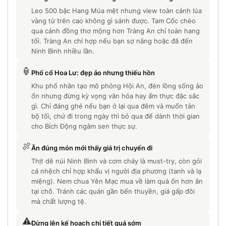
Leo 500 bậc Hang Múa mệt nhưng view toàn cảnh lúa
vàng từ trên cao không gì sánh được. Tam Cốc chèo
qua cánh đồng thơ mộng hơn Tràng An chỉ toàn hang
tối. Tràng An chỉ hợp nếu bạn sợ nắng hoặc đã đến
Ninh Bình nhiều lần.
🏮
Phố cổ Hoa Lư: đẹp ảo nhưng thiếu hồn
Khu phố nhân tạo mô phỏng Hội An, đèn lồng sống ảo
ổn nhưng đừng kỳ vọng văn hóa hay ẩm thực đặc sắc
gì. Chỉ đáng ghé nếu bạn ở lại qua đêm và muốn tản
bộ tối, chứ đi trong ngày thì bỏ qua để dành thời gian
cho Bích Động ngắm sen thực sự.
🍖
Ăn đúng món mới thấy giá trị chuyến đi
Thịt dê núi Ninh Bình và cơm cháy là must-try, còn gỏi
cá nhệch chỉ hợp khẩu vị người địa phương (tanh và lạ
miệng). Nem chua Yên Mạc mua về làm quà ổn hơn ăn
tại chỗ. Tránh các quán gần bến thuyền, giá gấp đôi
mà chất lượng tệ.
⚠️
Đừng lên kế hoạch chi tiết quá sớm