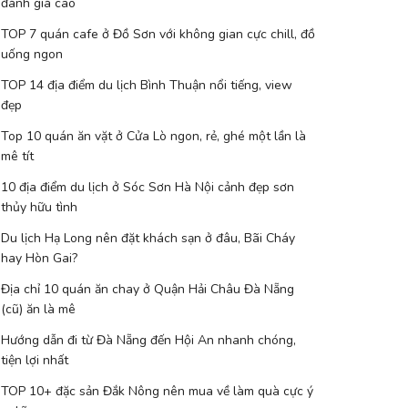
đánh giá cao
TOP 7 quán cafe ở Đồ Sơn với không gian cực chill, đồ
uống ngon
TOP 14 địa điểm du lịch Bình Thuận nổi tiếng, view
đẹp
Top 10 quán ăn vặt ở Cửa Lò ngon, rẻ, ghé một lần là
mê tít
10 địa điểm du lịch ở Sóc Sơn Hà Nội cảnh đẹp sơn
thủy hữu tình
Du lịch Hạ Long nên đặt khách sạn ở đâu, Bãi Cháy
hay Hòn Gai?
Địa chỉ 10 quán ăn chay ở Quận Hải Châu Đà Nẵng
(cũ) ăn là mê
Hướng dẫn đi từ Đà Nẵng đến Hội An nhanh chóng,
tiện lợi nhất
TOP 10+ đặc sản Đắk Nông nên mua về làm quà cực ý