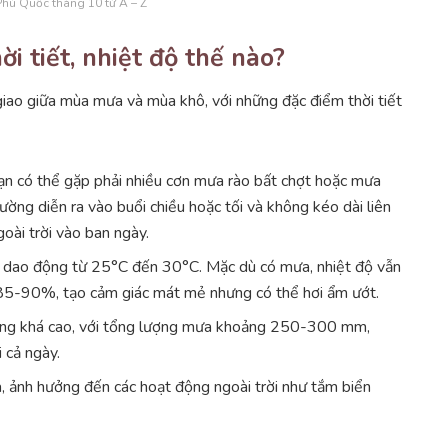
Phú Quốc tháng 10 từ A – Z
i tiết, nhiệt độ thế nào?
ao giữa mùa mưa và mùa khô, với những đặc điểm thời tiết
ạn có thể gặp phải nhiều cơn mưa rào bất chợt hoặc mưa
ờng diễn ra vào buổi chiều hoặc tối và không kéo dài liên
goài trời vào ban ngày.
10 dao động từ 25°C đến 30°C. Mặc dù có mưa, nhiệt độ vẫn
 85-90%, tạo cảm giác mát mẻ nhưng có thể hơi ẩm ướt.
ờng khá cao, với tổng lượng mưa khoảng 250-300 mm,
 cả ngày.
a, ảnh hưởng đến các hoạt động ngoài trời như tắm biển