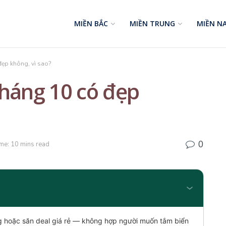
MIỀN BẮC
MIỀN TRUNG
MIỀN N
đẹp không, vì sao?
tháng 10 có đẹp
0
me: 10 mins read
g hoặc săn deal giá rẻ — không hợp người muốn tắm biển