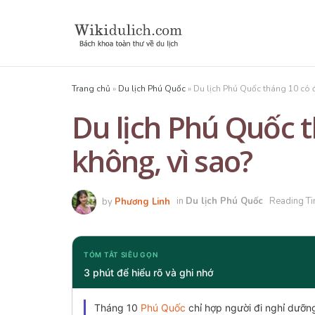
Trang chủ
»
Du lịch Phú Quốc
»
Du lịch Phú Quốc tháng 10 có 
Du lịch Phú Quốc 
không, vì sao?
by
Phương Linh
in
Du lịch Phú Quốc
Reading Ti
TÓM TẮT SIÊU GỌN
3 phút để hiểu rõ và ghi nhớ
Tháng 10
Phú Quốc
chỉ hợp người đi nghỉ dưỡn