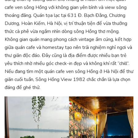
cafe ven sông Hồng với không gian yên bình và view sông
thoáng đãng. Quán tọa lạc tại 631 Đ. Bạch Đằng, Chương
Dương, Hoàn Kiếm, Hà Nội, vị trí thuận tiện để vừa thưởng
thức cà phê vừa ngắm nhìn dòng sông Hồng thơ mộng.
Không gian quán mang phong cách vintage ấm cúng, kết hợp
giữa quán cafe và homestay tạo nên trải nghiệm nghỉ ngơi và
thư giãn độc đáo. Đây cũng là địa điểm được nhiều bạn trẻ
yêu thích nhờ nhiều góc check-in đẹp và không khí rất “chill”.
Nếu đang tìm một quán cafe ven sông Hồng ở Hà Nội để thư
giãn cuối tuần, Sông Hồng View 1982 chắc chắn là lựa chọn
đáng để ghé thử.