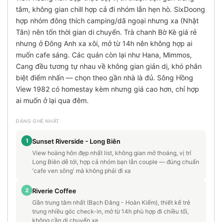
tâm, không gian chill hợp cả đi nhóm lẫn hẹn hò. SixDoong
hợp nhóm đông thích camping/dã ngoại nhưng xa (Nhật
Tân) nên tốn thời gian di chuyển. Trà chanh Bờ Kè giá rẻ
nhưng ở Đông Anh xa xôi, mở từ 14h nên không hợp ai
muốn cafe sáng. Các quán còn lại như Hana, Mimmos,
Cang đều tương tự nhau về không gian giản dị, khó phân
biệt điểm nhấn — chọn theo gần nhà là đủ. Sông Hồng
View 1982 có homestay kèm nhưng giá cao hơn, chỉ hợp
ai muốn ở lại qua đêm.
ĐÁNG GHÉ NHẤT
1
Sunset Riverside - Long Biên
View hoàng hôn đẹp nhất list, không gian mở thoáng, vị trí
Long Biên dễ tới, hợp cả nhóm bạn lẫn couple — đúng chuẩn
'cafe ven sông' mà không phải đi xa
2
Riverie Coffee
Gần trung tâm nhất (Bạch Đằng - Hoàn Kiếm), thiết kế trẻ
trung nhiều góc check-in, mở từ 14h phù hợp đi chiều tối,
không cần di chuyển xa