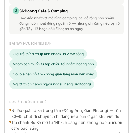
3
SixDoong Cafe & Camping
Độc đáo nhất với mô hình camping, bãi cỏ rộng hợp nhóm
đông muốn hoạt động ngoài trời — nhưng chỉ đáng nếu bạn ở
gần Tây Hồ hoặc có kế hoạch cả ngày
BÀI NÀY HỮU ÍCH NẾU BẠN
Giới trẻ thích chụp ảnh check-in view sông
Nhóm bạn muốn tụ tập chiều tối ngắm hoàng hôn
Couple hẹn hò tìm không gian lãng mạn ven sông
Người thích camping/dã ngoại (riêng SixDoong)
LƯU Ý TRƯỚC KHI GHÉ
Nhiều quán ở xa trung tâm (Đông Anh, Đan Phượng) — tốn
30-45 phút di chuyển, chỉ đáng nếu bạn ở gần khu vực đó
Trà chanh Bờ Kè mở từ 14h-2h sáng nên không hợp ai muốn
cafe buổi sáng