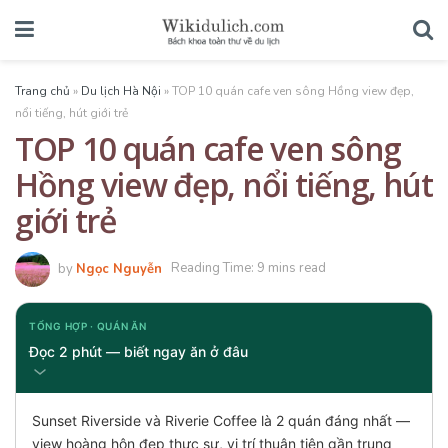
Trang chủ
»
Du lịch Hà Nội
»
TOP 10 quán cafe ven sông Hồng view đẹp,
nổi tiếng, hút giới trẻ
TOP 10 quán cafe ven sông
Hồng view đẹp, nổi tiếng, hút
giới trẻ
by
Ngọc Nguyễn
Reading Time: 9 mins read
TỔNG HỢP · QUÁN ĂN
Đọc 2 phút — biết ngay ăn ở đâu
Sunset Riverside và Riverie Coffee là 2 quán đáng nhất —
view hoàng hôn đẹp thực sự, vị trí thuận tiện gần trung