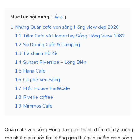
Mục lục nội dung
Ẩn đi
1
Những Quán cafe ven sông Hồng view đẹp 2026
1.1
Tiệm Cafe và Homestay Sông Hồng View 1982
1.2
SixDoong Cafe & Camping
1.3
Trà chanh Bờ Kè
1.4
Sunset Riverside – Long Biên
1.5
Hana Cafe
1.6
Cà phê Ven Sông
1.7
Hiều House Bar&Cafe
1.8
Riverie coffee
1.9
Mimmos Cafe
Quán cafe ven sông Hồng đang trở thành điểm đến lý tưởng
cho những ai muốn tìm không gian thư giãn, ngắm cảnh sông