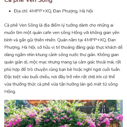
Cà phê Ven Sông
Địa chỉ: 4MPP+XQ, Đan Phượng, Hà Nội
Cà phê Ven Sông là địa điểm lý tưởng dành cho những ai
muốn tìm một quán cafe ven sông Hồng với không gian yên
bình và gần gũi thiên nhiên. Quán nằm tại 4MPP+XQ, Đan
Phượng, Hà Nội, sở hữu vị trí thoáng đãng giúp thực khách dễ
dàng ngắm nhìn khung cảnh sông nước thư giãn. Không gian
quán giản dị, mộc mạc nhưng mang lại cảm giác thoải mái, rất
phù hợp để trò chuyện cùng bạn bè hoặc nghỉ ngơi cuối tuần.
Đặc biệt vào buổi chiều, nơi đây trở nên rất chill khi có thể
vừa thưởng thức cà phê vừa tận hưởng làn gió mát từ sông
Hồng.