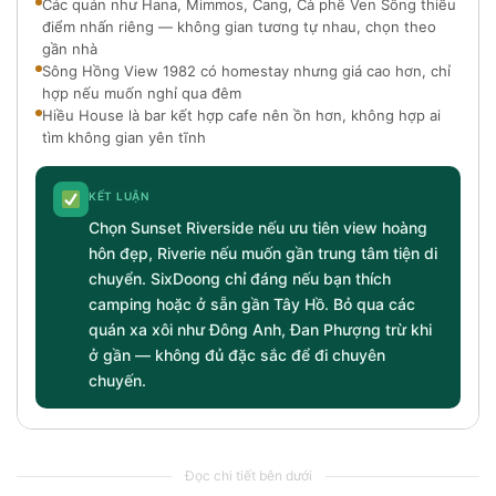
Các quán như Hana, Mimmos, Cang, Cà phê Ven Sông thiếu
điểm nhấn riêng — không gian tương tự nhau, chọn theo
gần nhà
Sông Hồng View 1982 có homestay nhưng giá cao hơn, chỉ
hợp nếu muốn nghỉ qua đêm
Hiều House là bar kết hợp cafe nên ồn hơn, không hợp ai
tìm không gian yên tĩnh
KẾT LUẬN
Chọn Sunset Riverside nếu ưu tiên view hoàng
hôn đẹp, Riverie nếu muốn gần trung tâm tiện di
chuyển. SixDoong chỉ đáng nếu bạn thích
camping hoặc ở sẵn gần Tây Hồ. Bỏ qua các
quán xa xôi như Đông Anh, Đan Phượng trừ khi
ở gần — không đủ đặc sắc để đi chuyên
chuyến.
Đọc chi tiết bên dưới