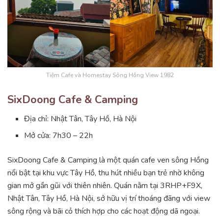
Tiệm Cafe và Homestay Sông Hồng View 1982
SixDoong Cafe & Camping
Địa chỉ: Nhật Tân, Tây Hồ, Hà Nội
Mở cửa: 7h30 – 22h
SixDoong Cafe & Camping là một quán cafe ven sông Hồng
nổi bật tại khu vực Tây Hồ, thu hút nhiều bạn trẻ nhờ không
gian mở gần gũi với thiên nhiên. Quán nằm tại 3RHP+F9X,
Nhật Tân, Tây Hồ, Hà Nội, sở hữu vị trí thoáng đãng với view
sông rộng và bãi cỏ thích hợp cho các hoạt động dã ngoại.