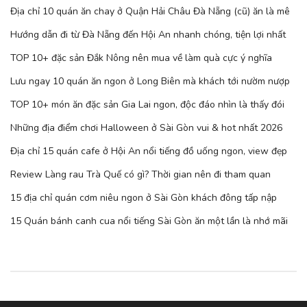
Địa chỉ 10 quán ăn chay ở Quận Hải Châu Đà Nẵng (cũ) ăn là mê
Hướng dẫn đi từ Đà Nẵng đến Hội An nhanh chóng, tiện lợi nhất
TOP 10+ đặc sản Đắk Nông nên mua về làm quà cực ý nghĩa
Lưu ngay 10 quán ăn ngon ở Long Biên mà khách tới nườm nượp
TOP 10+ món ăn đặc sản Gia Lai ngon, độc đáo nhìn là thấy đói
Những địa điểm chơi Halloween ở Sài Gòn vui & hot nhất 2026
Địa chỉ 15 quán cafe ở Hội An nổi tiếng đồ uống ngon, view đẹp
Review Làng rau Trà Quế có gì? Thời gian nên đi tham quan
15 địa chỉ quán cơm niêu ngon ở Sài Gòn khách đông tấp nập
15 Quán bánh canh cua nổi tiếng Sài Gòn ăn một lần là nhớ mãi