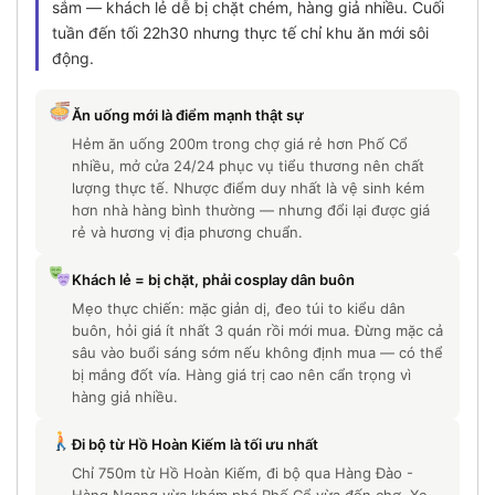
sắm — khách lẻ dễ bị chặt chém, hàng giả nhiều. Cuối
tuần đến tối 22h30 nhưng thực tế chỉ khu ăn mới sôi
động.
Ăn uống mới là điểm mạnh thật sự
Hẻm ăn uống 200m trong chợ giá rẻ hơn Phố Cổ
nhiều, mở cửa 24/24 phục vụ tiểu thương nên chất
lượng thực tế. Nhược điểm duy nhất là vệ sinh kém
hơn nhà hàng bình thường — nhưng đổi lại được giá
rẻ và hương vị địa phương chuẩn.
Khách lẻ = bị chặt, phải cosplay dân buôn
Mẹo thực chiến: mặc giản dị, đeo túi to kiểu dân
buôn, hỏi giá ít nhất 3 quán rồi mới mua. Đừng mặc cả
sâu vào buổi sáng sớm nếu không định mua — có thể
bị mắng đốt vía. Hàng giá trị cao nên cẩn trọng vì
hàng giả nhiều.
Đi bộ từ Hồ Hoàn Kiếm là tối ưu nhất
Chỉ 750m từ Hồ Hoàn Kiếm, đi bộ qua Hàng Đào -