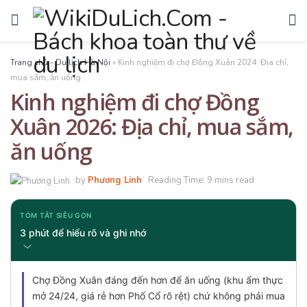
Trang chủ
»
Du lịch Hà Nội
»
Kinh nghiệm đi chợ Đồng Xuân 2024: Địa chỉ,
mua sắm, ăn uống
Kinh nghiệm đi chợ Đồng
Xuân 2026: Địa chỉ, mua sắm,
ăn uống
by
Phương Linh
Reading Time: 9 mins read
TÓM TẮT SIÊU GỌN
3 phút để hiểu rõ và ghi nhớ
Chợ Đồng Xuân đáng đến hơn để ăn uống (khu ẩm thực
mở 24/24, giá rẻ hơn Phố Cổ rõ rệt) chứ không phải mua