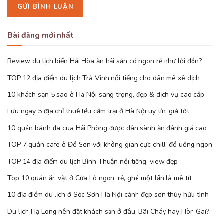
Bài đăng mới nhất
Review du lịch biển Hải Hòa ăn hải sản có ngon rẻ như lời đồn?
TOP 12 địa điểm du lịch Trà Vinh nổi tiếng cho dân mê xê dịch
10 khách sạn 5 sao ở Hà Nội sang trọng, đẹp & dịch vụ cao cấp
Lưu ngay 5 địa chỉ thuê lều cắm trại ở Hà Nội uy tín, giá tốt
10 quán bánh đa cua Hải Phòng được dân sành ăn đánh giá cao
TOP 7 quán cafe ở Đồ Sơn với không gian cực chill, đồ uống ngon
TOP 14 địa điểm du lịch Bình Thuận nổi tiếng, view đẹp
Top 10 quán ăn vặt ở Cửa Lò ngon, rẻ, ghé một lần là mê tít
10 địa điểm du lịch ở Sóc Sơn Hà Nội cảnh đẹp sơn thủy hữu tình
Du lịch Hạ Long nên đặt khách sạn ở đâu, Bãi Cháy hay Hòn Gai?