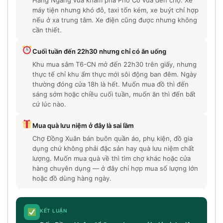
Hàng Ngang vừa khám phá Phố Cổ vừa đến chợ. Xe
máy tiện nhưng khó đỗ, taxi tốn kém, xe buýt chỉ hợp
nếu ở xa trung tâm. Xe điện cũng được nhưng không
cần thiết.
Cuối tuần đến 22h30 nhưng chỉ có ăn uống
Khu mua sắm T6-CN mở đến 22h30 trên giấy, nhưng
thực tế chỉ khu ẩm thực mới sôi động ban đêm. Ngày
thường đóng cửa 18h là hết. Muốn mua đồ thì đến
sáng sớm hoặc chiều cuối tuần, muốn ăn thì đến bất
cứ lúc nào.
Mua quà lưu niệm ở đây là sai lầm
Chợ Đồng Xuân bán buôn quần áo, phụ kiện, đồ gia
dụng chứ không phải đặc sản hay quà lưu niệm chất
lượng. Muốn mua quà về thì tìm chợ khác hoặc cửa
hàng chuyên dụng — ở đây chỉ hợp mua số lượng lớn
hoặc đồ dùng hàng ngày.
KẾT LUẬN