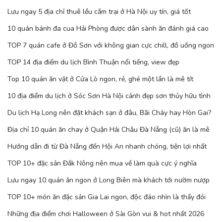
Lưu ngay 5 địa chỉ thuê lều cắm trại ở Hà Nội uy tín, giá tốt
10 quán bánh đa cua Hải Phòng được dân sành ăn đánh giá cao
TOP 7 quán cafe ở Đồ Sơn với không gian cực chill, đồ uống ngon
TOP 14 địa điểm du lịch Bình Thuận nổi tiếng, view đẹp
Top 10 quán ăn vặt ở Cửa Lò ngon, rẻ, ghé một lần là mê tít
10 địa điểm du lịch ở Sóc Sơn Hà Nội cảnh đẹp sơn thủy hữu tình
Du lịch Hạ Long nên đặt khách sạn ở đâu, Bãi Cháy hay Hòn Gai?
Địa chỉ 10 quán ăn chay ở Quận Hải Châu Đà Nẵng (cũ) ăn là mê
Hướng dẫn đi từ Đà Nẵng đến Hội An nhanh chóng, tiện lợi nhất
TOP 10+ đặc sản Đắk Nông nên mua về làm quà cực ý nghĩa
Lưu ngay 10 quán ăn ngon ở Long Biên mà khách tới nườm nượp
TOP 10+ món ăn đặc sản Gia Lai ngon, độc đáo nhìn là thấy đói
Những địa điểm chơi Halloween ở Sài Gòn vui & hot nhất 2026