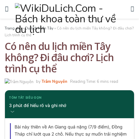
Trang chủ
»
Du lịch Miền Tây
»
Có nên du lịch miền Tây không? Đi đâu chơi?
Lịch trình cụ thể
Có nên du lịch miền Tây
không? Đi đâu chơi? Lịch
trình cụ thể
by
Trâm Nguyễn
Reading Time: 6 mins read
TÓM TẮT SIÊU GỌN
3 phút để hiểu rõ và ghi nhớ
Bài này thiên về An Giang quá nặng (7/9 điểm), Đồng
Tháp chỉ lướt qua 2 chỗ. Nếu thực sự muốn trải nghiệm