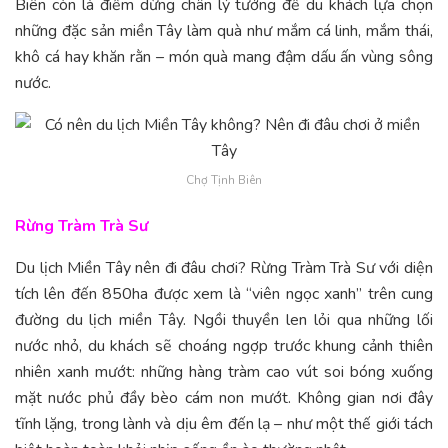
Biên còn là điểm dừng chân lý tưởng để du khách lựa chọn
những đặc sản miền Tây làm quà như mắm cá linh, mắm thái,
khô cá hay khăn rằn – món quà mang đậm dấu ấn vùng sông
nước.
Chợ Tịnh Biên
Rừng Tràm Trà Sư
Du lịch Miền Tây nên đi đâu chơi? Rừng Tràm Trà Sư với diện
tích lên đến 850ha được xem là “viên ngọc xanh” trên cung
đường du lịch miền Tây. Ngồi thuyền len lỏi qua những lối
nước nhỏ, du khách sẽ choáng ngợp trước khung cảnh thiên
nhiên xanh mướt: những hàng tràm cao vút soi bóng xuống
mặt nước phủ đầy bèo cám non mướt. Không gian nơi đây
tĩnh lặng, trong lành và dịu êm đến lạ – như một thế giới tách