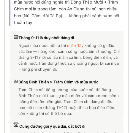
mùa nước nổi đúng nghĩa thì Đồng Tháp Mười + Tràm
Chim mới là trọng tâm, còn An Giang thì núi non nhiều
hơn (Núi Cấm, đồi Tà Pạ) — không phải cảnh nước nổi
thuần túy.
📅
Tháng 9-11 là duy nhất đáng đi
Ngoài mùa nước nổi ra thì
miền Tây
không có gì đặc
sắc lắm — nắng khô, cảnh sông nước bình thường. Chỉ
tháng 9-11 mới có lẩu mắm cá linh, bông điên điển, và
cảnh nước tràn đồng thực sự choáng ngợp. Đi sai mùa
= lãng phí chuyến đi.
🚤
Búng Bình Thiên > Tràm Chim về mùa nước
Tràm Chim nổi tiếng nhưng mùa nước nổi thì Búng
Bình Thiên mới thực sự mãn nhãn với cảnh nước mênh
mông đến tận biên giới. Tràm Chim chỉ đáng đi nếu
bạn mê chim (tháng 11-12) hoặc thích hoa điên điển,
còn không thì có thể bỏ qua.
🛣️
Cung đường gợi ý quá dài, cắt bớt đi