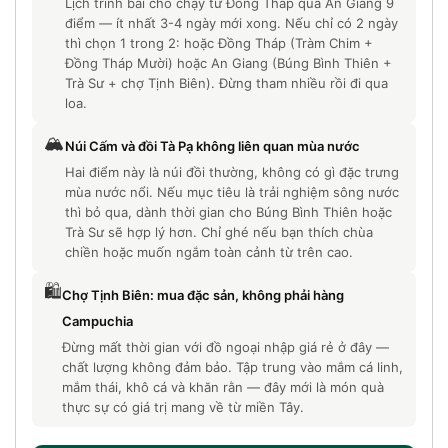
Lịch trình bài cho chạy từ Đồng Tháp qua An Giang 9
điểm — ít nhất 3-4 ngày mới xong. Nếu chỉ có 2 ngày
thì chọn 1 trong 2: hoặc Đồng Tháp (Tràm Chim +
Đồng Tháp Mười) hoặc An Giang (Búng Bình Thiên +
Trà Sư + chợ Tịnh Biên). Đừng tham nhiều rồi đi qua
loa.
🏔️
Núi Cấm và đồi Tà Pạ không liên quan mùa nước
Hai điểm này là núi đồi thường, không có gì đặc trưng
mùa nước nổi. Nếu mục tiêu là trải nghiệm sông nước
thì bỏ qua, dành thời gian cho Búng Bình Thiên hoặc
Trà Sư sẽ hợp lý hơn. Chỉ ghé nếu bạn thích chùa
chiền hoặc muốn ngắm toàn cảnh từ trên cao.
🛍️
Chợ Tịnh Biên: mua đặc sản, không phải hàng
Campuchia
Đừng mất thời gian với đồ ngoại nhập giá rẻ ở đây —
chất lượng không đảm bảo. Tập trung vào mắm cá linh,
mắm thái, khô cá và khăn rằn — đây mới là món quà
thực sự có giá trị mang về từ miền Tây.