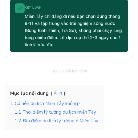
✅
KẾT LUẬN
Miền Tây chỉ đáng đi nếu bạn chọn đúng tháng
9-11 và tập trung vào trải nghiệm sông nước
(Búng Bình Thiên, Trà Sư), không phải chạy lung
tung nhiều điểm. Lên lịch cụ thể 2-3 ngày cho 1
tỉnh là vừa đủ.
Đọc chi tiết bên dưới
Mục lục nội dung
Ẩn đi
1
Có nên du lịch Miền Tây không?
1.1
Thời điểm lý tưởng du lịch miền Tây
1.2
Địa điểm du lịch lý tưởng ở Miền Tây