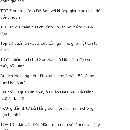
đánh giá cao
TOP 7 quán cafe ở Đồ Sơn với không gian cực chill, đồ
uống ngon
TOP 14 địa điểm du lịch Bình Thuận nổi tiếng, view
đẹp
Top 10 quán ăn vặt ở Cửa Lò ngon, rẻ, ghé một lần là
mê tít
10 địa điểm du lịch ở Sóc Sơn Hà Nội cảnh đẹp sơn
thủy hữu tình
Du lịch Hạ Long nên đặt khách sạn ở đâu, Bãi Cháy
hay Hòn Gai?
Địa chỉ 10 quán ăn chay ở Quận Hải Châu Đà Nẵng
(cũ) ăn là mê
Hướng dẫn đi từ Đà Nẵng đến Hội An nhanh chóng,
tiện lợi nhất
TOP 10+ đặc sản Đắk Nông nên mua về làm quà cực ý