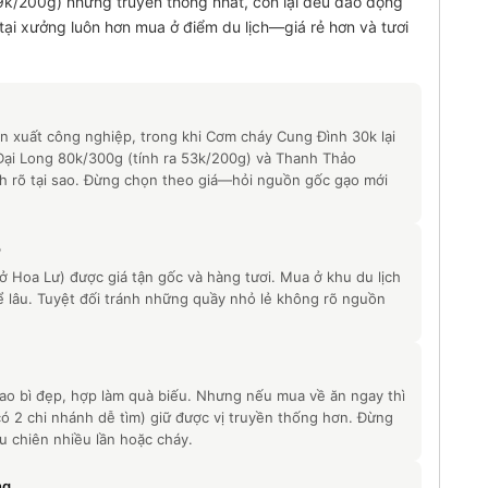
9k/200g) nhưng truyền thống nhất, còn lại đều dao động
ại xưởng luôn hơn mua ở điểm du lịch—giá rẻ hơn và tươi
 xuất công nghiệp, trong khi Cơm cháy Cung Đình 30k lại
Đại Long 80k/300g (tính ra 53k/200g) và Thanh Thảo
ch rõ tại sao. Đừng chọn theo giá—hỏi nguồn gốc gạo mới
o
 Hoa Lư) được giá tận gốc và hàng tươi. Mua ở khu du lịch
để lâu. Tuyệt đối tránh những quầy nhỏ lẻ không rõ nguồn
.
o bì đẹp, hợp làm quà biếu. Nhưng nếu mua về ăn ngay thì
 2 chi nhánh dễ tìm) giữ được vị truyền thống hơn. Đừng
 chiên nhiều lần hoặc cháy.
ng