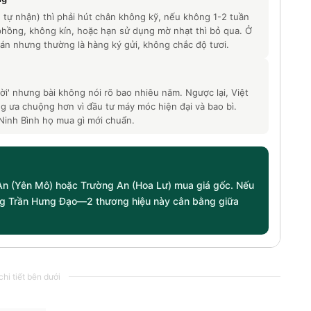
tự nhận) thì phải hút chân không kỹ, nếu không 1-2 tuần
phồng, không kín, hoặc hạn sử dụng mờ nhạt thì bỏ qua. Ở
n nhưng thường là hàng ký gửi, không chắc độ tươi.
ời' nhưng bài không nói rõ bao nhiêu năm. Ngược lại, Việt
 ưa chuộng hơn vì đầu tư máy móc hiện đại và bao bì.
Ninh Bình họ mua gì mới chuẩn.
 An (Yên Mô) hoặc Trường An (Hoa Lư) mua giá gốc. Nếu
ng Trần Hưng Đạo—2 thương hiệu này cân bằng giữa
hi tiết bên dưới