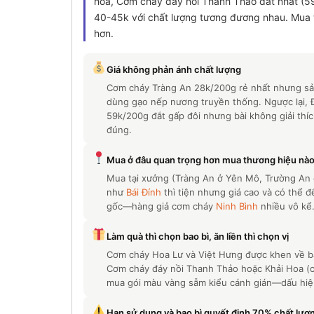
hóa, Cơm cháy đáy nồi Thanh Thảo đắt nhất (5
40-45k với chất lượng tương đương nhau. Mua t
hơn.
Giá không phản ánh chất lượng
Cơm cháy Tràng An 28k/200g rẻ nhất nhưng sản
dùng gạo nếp nương truyền thống. Ngược lại, 
59k/200g đắt gấp đôi nhưng bài không giải thí
đúng.
Mua ở đâu quan trọng hơn mua thương hiệu nà
Mua tại xưởng (Tràng An ở Yên Mô, Trường An ở
như
Bái Đính
thì tiện nhưng giá cao và có thể 
gốc—hàng giả cơm cháy
Ninh Bình
nhiều vô kể
Làm quà thì chọn bao bì, ăn liền thì chọn vị
Cơm cháy Hoa Lư và Việt Hưng được khen về ba
Cơm cháy đáy nồi Thanh Thảo hoặc Khải Hoa (có
mua gói màu vàng sẫm kiểu cánh gián—dấu hiệu
Hạn sử dụng và bao bì quyết định 70% chất lượ