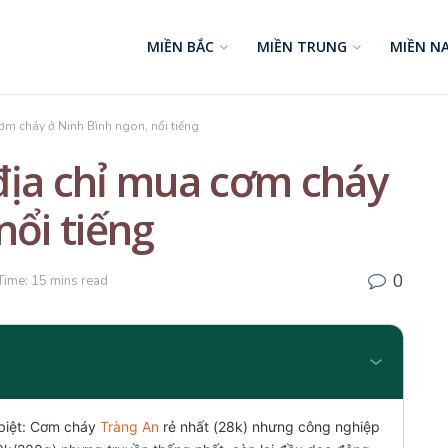
MIỀN BẮC
MIỀN TRUNG
MIỀN N
ơm cháy ở Ninh Bình ngon, nổi tiếng
địa chỉ mua cơm cháy
nổi tiếng
0
Time: 15 mins read
 biệt: Cơm cháy
Tràng An
rẻ nhất (28k) nhưng công nghiệp