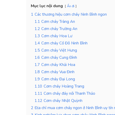
Mục lục nội dung
Ẩn đi
1
Các thương hiệu cơm cháy Ninh Bình ngon
1.1
Cơm cháy Tràng An
1.2
Cơm cháy Trường An
1.3
Cơm cháy Hoa Lư
1.4
Cơm cháy Cố Đô Ninh Bình
1.5
Cơm cháy Việt Hưng
1.6
Cơm cháy Cung Đình
1.7
Cơm cháy Khải Hoa
1.8
Cơm cháy Vua Đinh
1.9
Cơm cháy Đại Long
1.10
Cơm cháy Hoàng Trang
1.11
Cơm cháy đáy nồi Thanh Thảo
1.12
Cơm cháy Nhật Quỳnh
2
Địa chỉ mua cơm cháy ngon ở Ninh Bình uy tín 
3
Kinh nghiệm lựa chọn cơm cháy Ninh Bình ngon