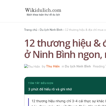
Trang chủ
»
Du lịch Ninh Bình
»
12 thương hiệu & địa chỉ mua c
12 thương hiệu & 
ở Ninh Bình ngon, 
by
Thu Hiền
in
Du lịch Ninh Bình
Reading 
TÓM TẮT SIÊU GỌN
3 phút để hiểu rõ và ghi nhớ
12 thương hiệu nhưng chỉ 3-4 cái thực sự khác