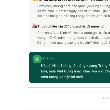
Cơm cháy không chất bảo quản (như Việt Hưng 
đã ẩm mốc. Kiểm tra ngay bao bì khi mua—gói 
các nhà hàng như Thăng Long, Khánh Anh có bá
Thương hiệu 'lâu đời' chưa chắc đã ngon hơn
Cơm cháy Vua Đinh và Hoa Lư được gọi là 'lâu đ
Hưng mới vài năm nhưng được khách địa phương
Đừng tin mù quáng vào 'gia truyền'—hỏi người 
KẾT LUẬN
Nếu đi Ninh Bình, ghé thẳng xưởng Tràng
lười, mua Việt Hưng hoặc Khải Hoa ở đườ
chất lượng và tiện lợi nhất.
Đọc c