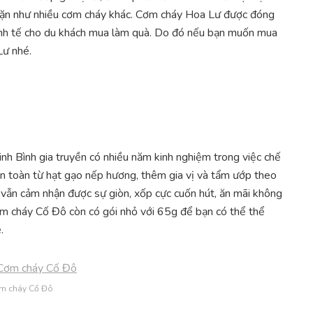
mặn như nhiều cơm cháy khác. Cơm cháy Hoa Lư được đóng
tinh tế cho du khách mua làm quà. Do đó nếu bạn muốn mua
Lư nhé.
h Bình gia truyền có nhiều năm kinh nghiệm trong việc chế
 toàn từ hạt gạo nếp hương, thêm gia vị và tẩm ướp theo
n vẫn cảm nhận được sự giòn, xốp cực cuốn hút, ăn mãi không
ơm cháy Cố Đô còn có gói nhỏ với 65g để bạn có thể thể
.
m cháy Cố Đô