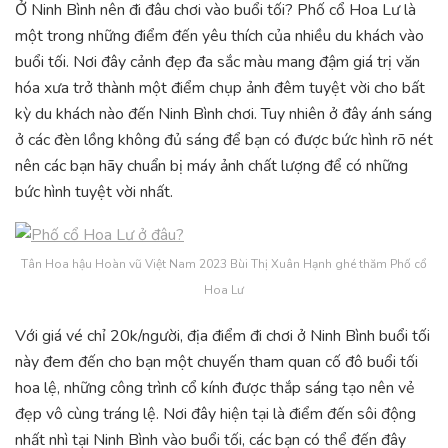
Ở Ninh Bình nên đi đâu chơi vào buổi tối? Phố cổ Hoa Lư là
một trong những điểm đến yêu thích của nhiều du khách vào
buổi tối. Nơi đây cảnh đẹp đa sắc màu mang đậm giá trị văn
hóa xưa trở thành một điểm chụp ảnh đêm tuyệt vời cho bất
kỳ du khách nào đến Ninh Bình chơi. Tuy nhiên ở đây ánh sáng
ở các đèn lồng không đủ sáng để bạn có được bức hình rõ nét
nên các bạn hãy chuẩn bị máy ảnh chất lượng để có những
bức hình tuyệt vời nhất.
Tân Hoa hậu Hoàn vũ Việt Nam 2023 Bùi Thị Xuân Hạnh ghé thăm Phố cổ
Hoa Lư
Với giá vé chỉ 20k/người, địa điểm đi chơi ở Ninh Bình buổi tối
này đem đến cho bạn một chuyến tham quan cố đô buổi tối
hoa lệ, những công trình cổ kính được thắp sáng tạo nên vẻ
đẹp vô cùng tráng lệ. Nơi đây hiện tại là điểm đến sôi động
nhất nhì tại Ninh Bình vào buổi tối, các bạn có thể đến đây