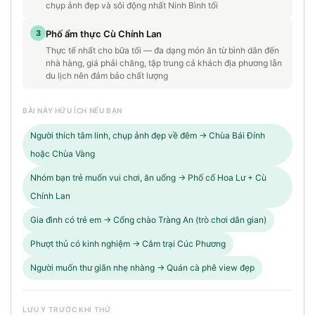
chụp ảnh đẹp và sôi động nhất Ninh Bình tối
3
Phố ẩm thực Cù Chính Lan
Thực tế nhất cho bữa tối — đa dạng món ăn từ bình dân đến
nhà hàng, giá phải chăng, tập trung cả khách địa phương lẫn
du lịch nên đảm bảo chất lượng
BÀI NÀY HỮU ÍCH NẾU BẠN
Người thích tâm linh, chụp ảnh đẹp về đêm → Chùa Bái Đính
hoặc Chùa Vàng
Nhóm bạn trẻ muốn vui chơi, ăn uống → Phố cổ Hoa Lư + Cù
Chính Lan
Gia đình có trẻ em → Cổng chào Tràng An (trò chơi dân gian)
Phượt thủ có kinh nghiệm → Cắm trại Cúc Phương
Người muốn thư giãn nhẹ nhàng → Quán cà phê view đẹp
LƯU Ý TRƯỚC KHI THỬ