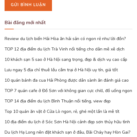
Bài đăng mới nhất
Review du lịch biển Hải Hòa ăn hải sản có ngon rẻ như lời đồn?
TOP 12 địa điểm du lịch Trà Vinh nổi tiếng cho dân mê xê dịch
10 khách sạn 5 sao ở Hà Nội sang trọng, đẹp & dịch vụ cao cấp
Lưu ngay 5 địa chỉ thuê lều cắm trại ở Hà Nội uy tín, giá tốt
10 quán bánh đa cua Hải Phòng được dân sành ăn đánh giá cao
TOP 7 quán cafe ở Đồ Sơn với không gian cực chill, đồ uống ngon
TOP 14 địa điểm du lịch Bình Thuận nổi tiếng, view đẹp
Top 10 quán ăn vặt ở Cửa Lò ngon, rẻ, ghé một lần là mê tít
10 địa điểm du lịch ở Sóc Sơn Hà Nội cảnh đẹp sơn thủy hữu tình
Du lịch Hạ Long nên đặt khách sạn ở đâu, Bãi Cháy hay Hòn Gai?