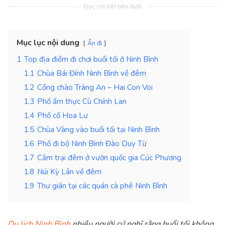
Đọc chi tiết bên dưới
Mục lục nội dung
Ẩn đi
1
Top địa điểm đi chơi buổi tối ở Ninh Bình
1.1
Chùa Bái Đính Ninh Bình về đêm
1.2
Cổng chào Tràng An – Hai Con Voi
1.3
Phố ẩm thực Cù Chính Lan
1.4
Phố cổ Hoa Lư
1.5
Chùa Vàng vào buổi tối tại Ninh Bình
1.6
Phố đi bộ Ninh Bình Đào Duy Từ
1.7
Cắm trại đêm ở vườn quốc gia Cúc Phương
1.8
Núi Kỳ Lân về đêm
1.9
Thư giãn tại các quán cà phê Ninh Bình
Du lịch Ninh Bình
nhiều người cứ nghĩ rằng buổi tối không