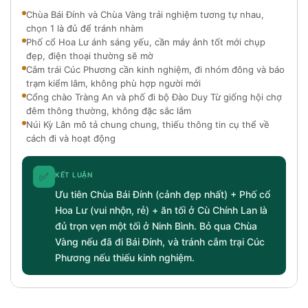
Chùa Bái Đính và Chùa Vàng trải nghiệm tương tự nhau,
chọn 1 là đủ để tránh nhàm
Phố cổ Hoa Lư ánh sáng yếu, cần máy ảnh tốt mới chụp
đẹp, điện thoại thường sẽ mờ
Cắm trái Cúc Phương cần kinh nghiệm, đi nhóm đông và báo
trạm kiểm lâm, không phù hợp người mới
Cổng chào Tràng An và phố đi bộ Đào Duy Từ giống hội chợ
đêm thông thường, không đặc sắc lắm
Núi Kỳ Lân mô tả chung chung, thiếu thông tin cụ thể về
cách đi và hoạt động
✅
KẾT LUẬN
Ưu tiên Chùa Bái Đính (cảnh đẹp nhất) + Phố cổ
Hoa Lư (vui nhộn, rẻ) + ăn tối ở Cù Chính Lan là
đủ trọn vẹn một tối ở Ninh Bình. Bỏ qua Chùa
Vàng nếu đã đi Bái Đính, và tránh cắm trại Cúc
Phương nếu thiếu kinh nghiệm.