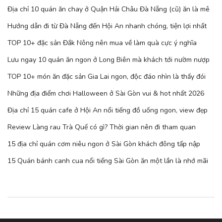
Địa chỉ 10 quán ăn chay ở Quận Hải Châu Đà Nẵng (cũ) ăn là mê
Hướng dẫn đi từ Đà Nẵng đến Hội An nhanh chóng, tiện lợi nhất
TOP 10+ đặc sản Đắk Nông nên mua về làm quà cực ý nghĩa
Lưu ngay 10 quán ăn ngon ở Long Biên mà khách tới nườm nượp
TOP 10+ món ăn đặc sản Gia Lai ngon, độc đáo nhìn là thấy đói
Những địa điểm chơi Halloween ở Sài Gòn vui & hot nhất 2026
Địa chỉ 15 quán cafe ở Hội An nổi tiếng đồ uống ngon, view đẹp
Review Làng rau Trà Quế có gì? Thời gian nên đi tham quan
15 địa chỉ quán cơm niêu ngon ở Sài Gòn khách đông tấp nập
15 Quán bánh canh cua nổi tiếng Sài Gòn ăn một lần là nhớ mãi