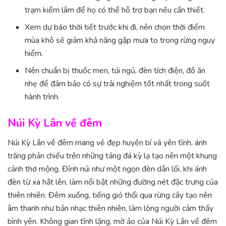
trạm kiểm lâm để họ có thể hỗ trợ bạn nếu cần thiết.
Xem dự báo thời tiết trước khi đi, nên chọn thời điểm
mùa khô sẽ giảm khả năng gặp mưa to trong rừng nguy
hiểm.
Nên chuẩn bị thuốc men, túi ngủ, đèn tích điện, đồ ăn
nhẹ để đảm bảo có sự trải nghiệm tốt nhất trong suốt
hành trình.
Núi Kỳ Lân về đêm
Núi Kỳ Lân về đêm mang vẻ đẹp huyền bí và yên tĩnh, ánh
trăng phản chiếu trên những tảng đá kỳ lạ tạo nên một khung
cảnh thơ mộng. Đỉnh núi như một ngọn đèn dẫn lối, khi ánh
đèn từ xa hắt lên, làm nổi bật những đường nét đặc trưng của
thiên nhiên. Đêm xuống, tiếng gió thổi qua rừng cây tạo nên
âm thanh như bản nhạc thiên nhiên, làm lòng người cảm thấy
bình yên. Không gian tĩnh lặng, mờ ảo của Núi Kỳ Lân về đêm