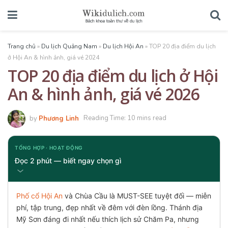
Trang chủ
»
Du lịch Quảng Nam
»
Du lịch Hội An
»
TOP 20 địa điểm du lịch
ở Hội An & hình ảnh, giá vé 2024
TOP 20 địa điểm du lịch ở Hội
An & hình ảnh, giá vé 2026
by
Phương Linh
Reading Time: 10 mins read
TỔNG HỢP · HOẠT ĐỘNG
Đọc 2 phút — biết ngay chọn gì
Phố cổ Hội An
và Chùa Cầu là MUST-SEE tuyệt đối — miễn
phí, tập trung, đẹp nhất về đêm với đèn lồng. Thánh địa
Mỹ Sơn đáng đi nhất nếu thích lịch sử Chăm Pa, nhưng