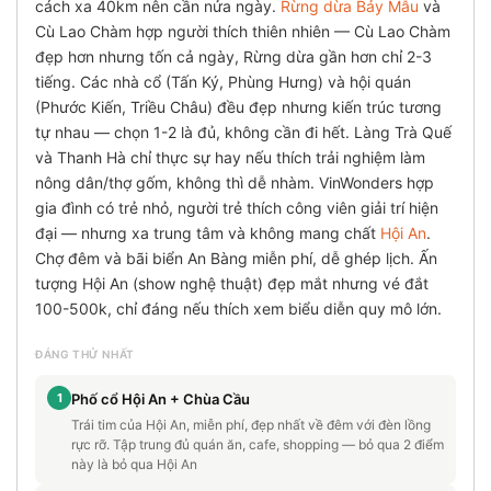
cách xa 40km nên cần nửa ngày.
Rừng dừa Bảy Mẫu
và
Cù Lao Chàm hợp người thích thiên nhiên — Cù Lao Chàm
đẹp hơn nhưng tốn cả ngày, Rừng dừa gần hơn chỉ 2-3
tiếng. Các nhà cổ (Tấn Ký, Phùng Hưng) và hội quán
(Phước Kiến, Triều Châu) đều đẹp nhưng kiến trúc tương
tự nhau — chọn 1-2 là đủ, không cần đi hết. Làng Trà Quế
và Thanh Hà chỉ thực sự hay nếu thích trải nghiệm làm
nông dân/thợ gốm, không thì dễ nhàm. VinWonders hợp
gia đình có trẻ nhỏ, người trẻ thích công viên giải trí hiện
đại — nhưng xa trung tâm và không mang chất
Hội An
.
Chợ đêm và bãi biển An Bàng miễn phí, dễ ghép lịch. Ấn
tượng Hội An (show nghệ thuật) đẹp mắt nhưng vé đắt
100-500k, chỉ đáng nếu thích xem biểu diễn quy mô lớn.
ĐÁNG THỬ NHẤT
1
Phố cổ Hội An + Chùa Cầu
Trái tim của Hội An, miễn phí, đẹp nhất về đêm với đèn lồng
rực rỡ. Tập trung đủ quán ăn, cafe, shopping — bỏ qua 2 điểm
này là bỏ qua Hội An