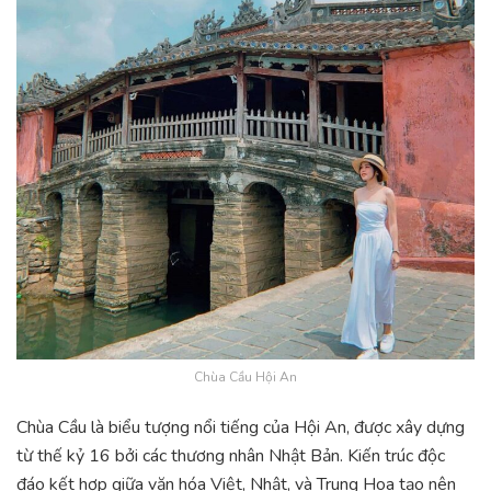
Chùa Cầu Hội An
Chùa Cầu là biểu tượng nổi tiếng của Hội An, được xây dựng
từ thế kỷ 16 bởi các thương nhân Nhật Bản. Kiến trúc độc
đáo kết hợp giữa văn hóa Việt, Nhật, và Trung Hoa tạo nên