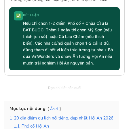
KẾT LUẬN
Nếu chỉ chọn 1-2 điểm: Phố cổ + Chùa Cầu là
BẮT BUỘC. Thêm 1 ngày thì chọn Mỹ Sơn (nếu
thích lịch sử) hoặc Cù Lao Chàm (nếu thích
biển). Các nhà cổ/hội quán chọn 1-2 cái là đủ,
đừng tham đi hết vì kiến trúc tương tự nhau. Bỏ
qua VinWonders và show Ấn tượng Hội An nếu
muốn trải nghiệm Hội An nguyên bản.
Đọc chi tiết bên dưới
Mục lục nội dung
Ẩn đi
1
20 địa điểm du lịch nổi tiếng, đẹp nhất Hội An 2026
1.1
Phố cổ Hội An