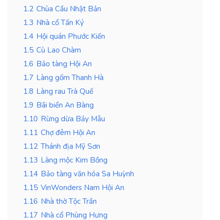
1.2
Chùa Cầu Nhật Bản
1.3
Nhà cổ Tấn Ký
1.4
Hội quán Phước Kiến
1.5
Cù Lao Chàm
1.6
Bảo tàng Hội An
1.7
Làng gốm Thanh Hà
1.8
Làng rau Trà Quế
1.9
Bãi biển An Bàng
1.10
Rừng dừa Bảy Mẫu
1.11
Chợ đêm Hội An
1.12
Thánh địa Mỹ Sơn
1.13
Làng mộc Kim Bồng
1.14
Bảo tàng văn hóa Sa Huỳnh
1.15
VinWonders Nam Hội An
1.16
Nhà thờ Tộc Trần
1.17
Nhà cổ Phùng Hưng