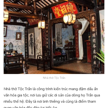
Nhà thờ Tộc Trần
Nhà thờ Tộc Trần là công trình kiến trúc mang đậm dấu ấn
văn hóa gia tộc, nơi lưu giữ các di sản của dòng họ Trần qua
nhiều thế hệ. Đây là nơi linh thiêng và cũng là điểm tham
quan văn hóa độc đáo tại Hội An.