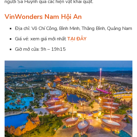
người Sa Huỳnh qua các hiện vật khai quật.
VinWonders Nam Hội An
Địa chỉ: Võ Chí Công, Bình Minh, Thăng Bình, Quảng Nam
Giá vé: xem giá mới nhất
TẠI ĐÂY
Giờ mở cửa: 9h – 19h15