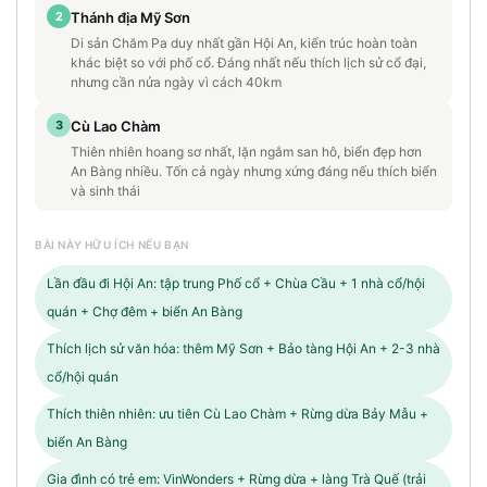
2
Thánh địa Mỹ Sơn
Di sản Chăm Pa duy nhất gần Hội An, kiến trúc hoàn toàn
khác biệt so với phố cổ. Đáng nhất nếu thích lịch sử cổ đại,
nhưng cần nửa ngày vì cách 40km
3
Cù Lao Chàm
Thiên nhiên hoang sơ nhất, lặn ngắm san hô, biển đẹp hơn
An Bàng nhiều. Tốn cả ngày nhưng xứng đáng nếu thích biển
và sinh thái
BÀI NÀY HỮU ÍCH NẾU BẠN
Lần đầu đi Hội An: tập trung Phố cổ + Chùa Cầu + 1 nhà cổ/hội
quán + Chợ đêm + biển An Bàng
Thích lịch sử văn hóa: thêm Mỹ Sơn + Bảo tàng Hội An + 2-3 nhà
cổ/hội quán
Thích thiên nhiên: ưu tiên Cù Lao Chàm + Rừng dừa Bảy Mẫu +
biển An Bàng
Gia đình có trẻ em: VinWonders + Rừng dừa + làng Trà Quế (trải