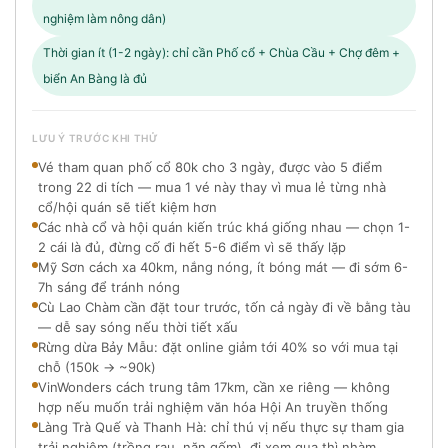
nghiệm làm nông dân)
Thời gian ít (1-2 ngày): chỉ cần Phố cổ + Chùa Cầu + Chợ đêm +
biển An Bàng là đủ
LƯU Ý TRƯỚC KHI THỬ
Vé tham quan phố cổ 80k cho 3 ngày, được vào 5 điểm
trong 22 di tích — mua 1 vé này thay vì mua lẻ từng nhà
cổ/hội quán sẽ tiết kiệm hơn
Các nhà cổ và hội quán kiến trúc khá giống nhau — chọn 1-
2 cái là đủ, đừng cố đi hết 5-6 điểm vì sẽ thấy lặp
Mỹ Sơn cách xa 40km, nắng nóng, ít bóng mát — đi sớm 6-
7h sáng để tránh nóng
Cù Lao Chàm cần đặt tour trước, tốn cả ngày đi về bằng tàu
— dễ say sóng nếu thời tiết xấu
Rừng dừa Bảy Mẫu: đặt online giảm tới 40% so với mua tại
chỗ (150k → ~90k)
VinWonders cách trung tâm 17km, cần xe riêng — không
hợp nếu muốn trải nghiệm văn hóa Hội An truyền thống
Làng Trà Quế và Thanh Hà: chỉ thú vị nếu thực sự tham gia
trải nghiệm (trồng rau, nặn gốm), đi xem qua thì nhàm