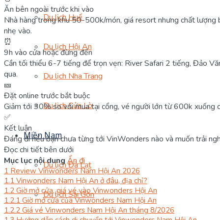
Ăn bên ngoài trước khi vào
Du lịch Huế
Nhà hàng trong khu 50-500k/món, giá resort nhưng chất lượng b
nhẹ vào.
⏰
Du lịch Hội An
9h vào cửa hoặc đừng đến
Cần tối thiểu 6-7 tiếng để trọn vẹn: River Safari 2 tiếng, Đảo Vă
qua.
Du lịch Nha Trang
🎫
Đặt online trước bắt buộc
Du lịch Cửa Lò
Giảm tới 30% so với mua tại cổng, vé người lớn từ 600k xuống cò
✅
Kết luận
Miền Nam
Đáng đi nếu bạn chưa từng tới VinWonders nào và muốn trải nghi
Đọc chi tiết bên dưới
Mục lục nội dung
Ẩn đi
Du lịch Đà Lạt
1
Review Vinwonders Nam Hội An 2026
1.1
Vinwonders Nam Hội An ở đâu, địa chỉ?
1.2
Giờ mở cửa, giá vé vào Vinwonders Hội An
Du lịch Sài Gòn
1.2.1
Giờ mở cửa của Vinwonders Nam Hội An
1.2.2
Giá vé Vinwonders Nam Hội An tháng 8/2026
1.3
Hướng dẫn cách di chuyển tới Vinwonders Nam Hội An