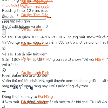
Du lịch Hạ Long
Du lịch Cần Thơ
in
Du lịch Hội An
Du lịch Phú Quốc
Reading Time: 12 mins read
Du lịch Tam Đảo
0
Tóm tắt siêu gọn
No Result
3 phút để hiểu rõ và ghi nhớ
View All Result
Du lịch Sapa
Vé sau 15h giảm 30% (420k vs 600k) nhưng mất show tối và công
VinWonders khác, còn công viên nước và trò chơi thì giống nhau 
Du lịch Sầm Sơn
💰
Vé sau 15h là bẫy tiết kiệm
Du lịch Hà Giang
Giảm 180k nghe hấp dẫn nhưng bạn sẽ lỡ show "Về với
Hội An
với trẻ lớn.
🦁
Du lịch Ninh Bình
River Safari mới là lý do đến
Vườn thú mở lớn nhất VN, ngồi thuyền xem thú hoang dã — cái n
mạo hiểm thì Nha Trang hay Phú Quốc cũng vậy thôi.
Miền Trung
🚗
Đừng thuê xe máy từ
Đà Nẵng
45km mất 1.5 tiếng, nắng chết và mệt trước khi chơi. Từ Hội A
Du lịch Đà Nẵng
🍜