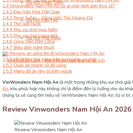
Du lịch Phan Thiết
1.4
Vinwonders Nam Hội An có gì chơi, hình ảnh thực tế?
1.4.1
Đảo Văn Hóa Dân Gian
1.4.2
River Safari – Công Viên Thú Hoang Dã
Du lịch Cần Thơ
1.4.3
Thế Giới Nước
1.4.4
Khu vui chơi mạo hiểm
1.4.5
Khu vui chơi trong nhà
Du lịch Phú Quốc
1.4.6
Công Viên Đèn Lồng
1.4.7
Biểu diễn nghệ thuật
1.5
Review ăn uống khi đi Vinwonders Nam Hội An
1.5.1
Hệ thống nhà hàng bên trong khu vui chơi
1.5.2
Quầy ăn nhanh và đồ uống
1.5.3
Mang đồ ăn nhẹ từ bên ngoài
VinWonders Nam Hội An
là một trong những khu vui chơi giải
An
, khu phức hợp này không chỉ là điểm đến lý tưởng cho du khá
chúng ta sẽ cùng tìm hiểu về VinWonders Nam Hội An, từ vị trí, gi
Review Vinwonders Nam Hội An 2026
Review Vinwonders Nam Hội An