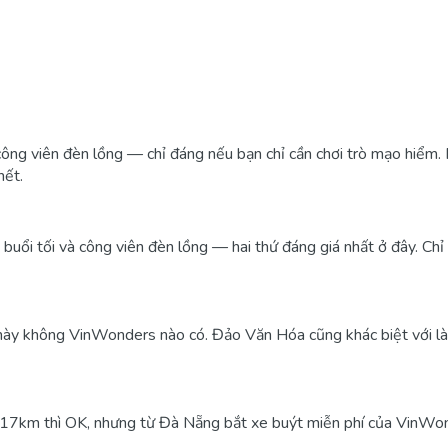
 viên đèn lồng — chỉ đáng nếu bạn chỉ cần chơi trò mạo hiểm. Ri
hết.
" buổi tối và công viên đèn lồng — hai thứ đáng giá nhất ở đây. C
ày không VinWonders nào có. Đảo Văn Hóa cũng khác biệt với làng
n 17km thì OK, nhưng từ Đà Nẵng bắt xe buýt miễn phí của VinWo