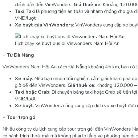
chính dẫn đến VinWonders.
Giá thuê xe
: Khoảng 120.00
Taxi
: Taxi là phương tiện an toàn và nhanh chóng cho gi
VNĐ/lượt.
Xe buýt của VinWonders
: VinWonders cung cấp xe buýt 
Lịch chạy xe buýt bus đi Vinwonders Nam Hội An
+ Từ Đà Nẵng
VinWonders Nam Hội An cách Đà Nẵng khoảng 45 km, bạn có thể
Xe máy
: Nếu bạn muốn trải nghiệm cảm giác khám phá dọc
giờ để đến VinWonders.
Giá thuê xe
: Khoảng 120.000 –
Taxi hoặc Grab
: Di chuyển bằng taxi hoặc Grab sẽ tiện lợ
VNĐ/lượt.
Xe buýt
: VinWonders cũng cung cấp dịch vụ xe buýt đưa đó
+ Tour trọn gói
Nhiều công ty du lịch cung cấp tour trọn gói đến VinWonders N
có hành trình thoải mái mà không phải lo lắng về phương tiện di 