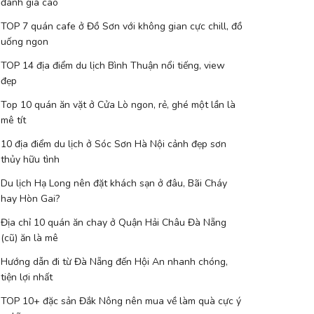
đánh giá cao
TOP 7 quán cafe ở Đồ Sơn với không gian cực chill, đồ
uống ngon
TOP 14 địa điểm du lịch Bình Thuận nổi tiếng, view
đẹp
Top 10 quán ăn vặt ở Cửa Lò ngon, rẻ, ghé một lần là
mê tít
10 địa điểm du lịch ở Sóc Sơn Hà Nội cảnh đẹp sơn
thủy hữu tình
Du lịch Hạ Long nên đặt khách sạn ở đâu, Bãi Cháy
hay Hòn Gai?
Địa chỉ 10 quán ăn chay ở Quận Hải Châu Đà Nẵng
(cũ) ăn là mê
Hướng dẫn đi từ Đà Nẵng đến Hội An nhanh chóng,
tiện lợi nhất
TOP 10+ đặc sản Đắk Nông nên mua về làm quà cực ý