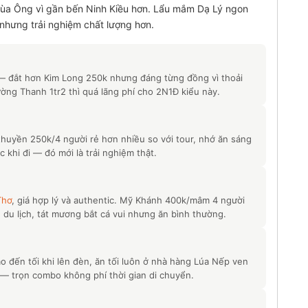
chùa Ông vì gần bến Ninh Kiều hơn. Lẩu mắm Dạ Lý ngon
nhưng trải nghiệm chất lượng hơn.
— đắt hơn Kim Long 250k nhưng đáng từng đồng vì thoải
ờng Thanh 1tr2 thì quá lãng phí cho 2N1Đ kiểu này.
huyền 250k/4 người rẻ hơn nhiều so với tour, nhớ ăn sáng
 khi đi — đó mới là trải nghiệm thật.
Thơ
, giá hợp lý và authentic. Mỹ Khánh 400k/mâm 4 người
du lịch, tát mương bắt cá vui nhưng ăn bình thường.
 đến tối khi lên đèn, ăn tối luôn ở nhà hàng Lúa Nếp ven
 — trọn combo không phí thời gian di chuyển.