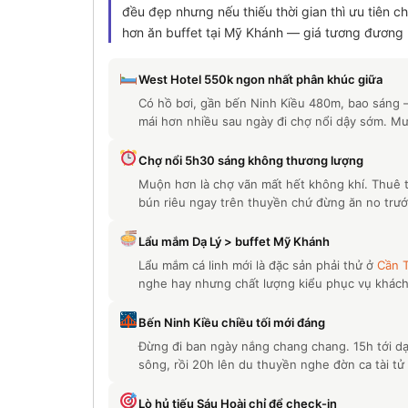
đều đẹp nhưng nếu thiếu thời gian thì ưu tiên 
hơn ăn buffet tại Mỹ Khánh — giá tương đương 
West Hotel 550k ngon nhất phân khúc giữa
Có hồ bơi, gần bến Ninh Kiều 480m, bao sáng 
mái hơn nhiều sau ngày đi chợ nổi dậy sớm. Mư
Chợ nổi 5h30 sáng không thương lượng
Muộn hơn là chợ vãn mất hết không khí. Thuê t
bún riêu ngay trên thuyền chứ đừng ăn no trước
Lẩu mắm Dạ Lý > buffet Mỹ Khánh
Lẩu mắm cá linh mới là đặc sản phải thử ở
Cần 
nghe hay nhưng chất lượng kiểu phục vụ khách 
Bến Ninh Kiều chiều tối mới đáng
Đừng đi ban ngày nắng chang chang. 15h tới dạo
sông, rồi 20h lên du thuyền nghe đờn ca tài tử
Lò hủ tiếu Sáu Hoài chỉ để check-in