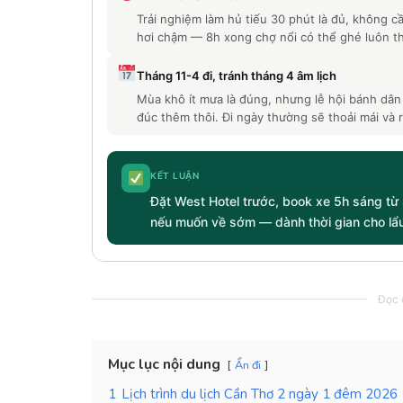
Trải nghiệm làm hủ tiếu 30 phút là đủ, không cầ
hơi chậm — 8h xong chợ nổi có thể ghé luôn th
Tháng 11-4 đi, tránh tháng 4 âm lịch
Mùa khô ít mưa là đúng, nhưng lễ hội bánh dân 
đúc thêm thôi. Đi ngày thường sẽ thoải mái và 
KẾT LUẬN
Đặt West Hotel trước, book xe 5h sáng từ
nếu muốn về sớm — dành thời gian cho lẩu
Đọc c
Mục lục nội dung
Ẩn đi
1
Lịch trình du lịch Cần Thơ 2 ngày 1 đêm 2026