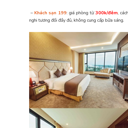
–
Khách sạn 199
: giá phòng từ
300k/đêm
, cá
nghi tương đối đầy đủ, không cung cấp bữa sáng.