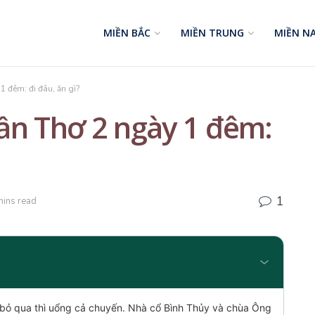
MIỀN BẮC
MIỀN TRUNG
MIỀN N
 1 đêm: đi đâu, ăn gì?
 Cần Thơ 2 ngày 1 đêm:
1
mins read
 bỏ qua thì uổng cả chuyến. Nhà cổ Bình Thủy và chùa Ông