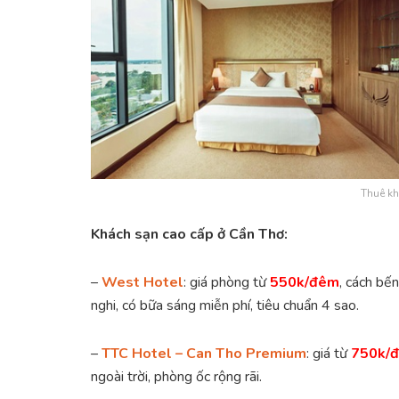
Thuê kh
Khách sạn cao cấp ở Cần Thơ:
–
West Hotel
: giá phòng từ
550k/đêm
, cách bế
nghi, có bữa sáng miễn phí, tiêu chuẩn 4 sao.
–
TTC Hotel – Can Tho Premium
: giá từ
750k/
ngoài trời, phòng ốc rộng rãi.