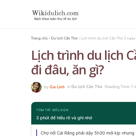
Trang chủ
»
Du lịch Cần Thơ
»
Lịch trình du lịch Cần Thơ 2 ngày
Lịch trình du lịch
đi đâu, ăn gì?
by
Gia Linh
in
Du lịch Cần Thơ
Reading Time: 7 
TÓM TẮT SIÊU GỌN
3 phút để hiểu rõ và ghi nhớ
Chợ nổi Cái Răng phải dậy 5h30 mới kịp nhưng