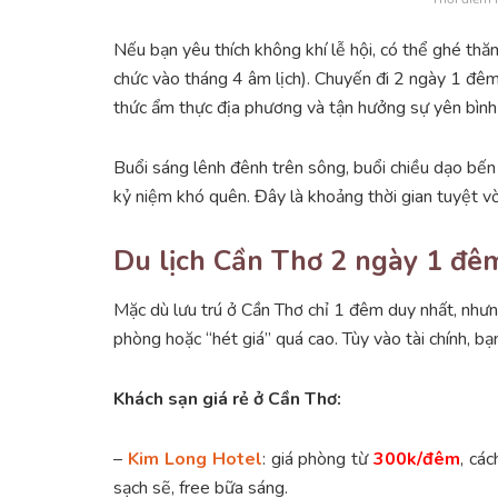
Nếu bạn yêu thích không khí lễ hội, có thể ghé t
chức vào tháng 4 âm lịch). Chuyến đi 2 ngày 1 đêm
thức ẩm thực địa phương và tận hưởng sự yên bìn
Buổi sáng lênh đênh trên sông, buổi chiều dạo bế
kỷ niệm khó quên. Đây là khoảng thời gian tuyệt vờ
Du lịch Cần Thơ 2 ngày 1 đê
Mặc dù lưu trú ở Cần Thơ chỉ 1 đêm duy nhất, nhưn
phòng hoặc “hét giá” quá cao. Tùy vào tài chính, b
Khách sạn giá rẻ ở Cần Thơ:
–
Kim Long Hotel
: giá phòng từ
300k/đêm
, cá
sạch sẽ, free bữa sáng.