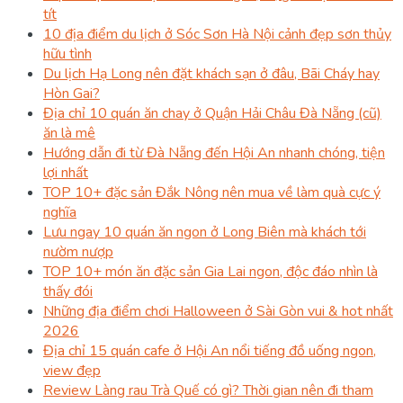
tít
10 địa điểm du lịch ở Sóc Sơn Hà Nội cảnh đẹp sơn thủy
hữu tình
Du lịch Hạ Long nên đặt khách sạn ở đâu, Bãi Cháy hay
Hòn Gai?
Địa chỉ 10 quán ăn chay ở Quận Hải Châu Đà Nẵng (cũ)
ăn là mê
Hướng dẫn đi từ Đà Nẵng đến Hội An nhanh chóng, tiện
lợi nhất
TOP 10+ đặc sản Đắk Nông nên mua về làm quà cực ý
nghĩa
Lưu ngay 10 quán ăn ngon ở Long Biên mà khách tới
nườm nượp
TOP 10+ món ăn đặc sản Gia Lai ngon, độc đáo nhìn là
thấy đói
Những địa điểm chơi Halloween ở Sài Gòn vui & hot nhất
2026
Địa chỉ 15 quán cafe ở Hội An nổi tiếng đồ uống ngon,
view đẹp
Review Làng rau Trà Quế có gì? Thời gian nên đi tham