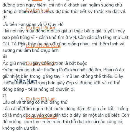
đường trơn nguy hiểm, chỉ nên ở khách sạn ngắm sương chứ
Du lịch Huế
đừng đi tham quan. Check dự báo thời tiết kỹ trước khi đặt vé.
🎿
Ưu tiên Fansipan và Ô Quy Hồ
Du lịch Hội An
Hai nơi này mùa đông mới có giá trị thật: băng giá, tuyết, mây
bao phủ hùng vĩ - cảnh khó tìm ở VN. Còn các bản làng như Cát
Cát, Tả Phìn thì mùa nào đi cũng giống nhau, chỉ thêm lạnh và
Du lịch Nha Trang
sương mù làm khó chụp ảnh.
🧥
Áo giữ nhiệt + giày chống trơn là bắt buộc
Du lịch Cửa Lò
Đừng nghĩ áo khoác thường là đủ khi nhiệt độ âm. Phải có áo
giữ nhiệt bên trong, găng tay + mũ len không thể thiếu. Giày
Miền Nam
chống trơn quan trọng hơn giày đẹp vì đường ướt và có thể
đóng băng - té là hỏng cả chuyến đi.
🍲
Du lịch Đà Lạt
Lẩu cá và thắng cố mới đáng thử
Lẩu cá hồi/tầm ngon thật, nước dùng đậm đà giữ ấm tốt. Thắng
cố là món độc quyền của dân tộc ở đây, ăn một lần để biết. Còn
Du lịch Sài Gòn
đồ nướng, cơm lam, mèn mén thì chỗ du lịch núi nào cũng có,
không cần ưu tiên.