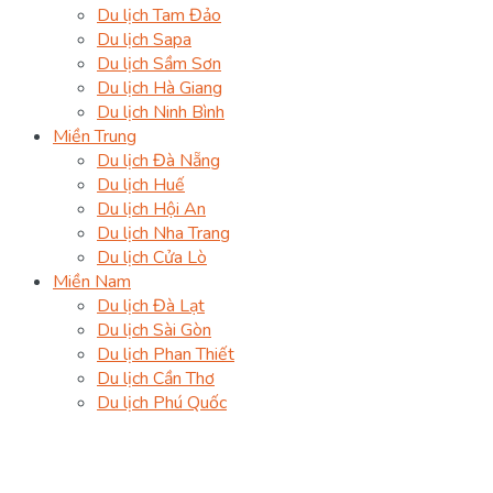
Du lịch Tam Đảo
Du lịch Sapa
Du lịch Sầm Sơn
Du lịch Hà Giang
Du lịch Ninh Bình
Miền Trung
Du lịch Đà Nẵng
Du lịch Huế
Du lịch Hội An
Du lịch Nha Trang
Du lịch Cửa Lò
Miền Nam
Du lịch Đà Lạt
Du lịch Sài Gòn
Du lịch Phan Thiết
Du lịch Cần Thơ
Du lịch Phú Quốc