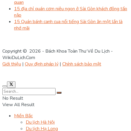
quan
15 địa chỉ quán cơm niêu ngon ở Sài Gòn khách đông tấp
nập
15 Quán bánh canh cua nổi tiếng Sài Gòn ăn một lần là
nhớ mãi
Copyright © 2026 - Bách Khoa Toàn Thư Về Du Lịch -
WikiDuLich.Com
Giới thiệu
|
Quy định pháp lý
|
Chính sách bảo mật
No Result
View All Result
Miền Bắc
Du lịch Hà Nội
Du lịch Hạ Long