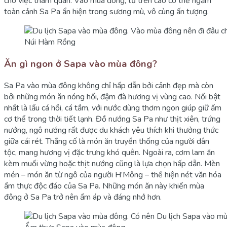
cho việc tham quan. Vào mùa đông, từ trên cao có thể ngắm
toàn cảnh Sa Pa ẩn hiện trong sương mù, vô cùng ấn tượng.
Núi Hàm Rồng
Ăn gì ngon ở Sapa vào mùa đông?
Sa Pa vào mùa đông không chỉ hấp dẫn bởi cảnh đẹp mà còn
bởi những món ăn nóng hổi, đậm đà hương vị vùng cao. Nổi bật
nhất là lẩu cá hồi, cá tầm, với nước dùng thơm ngon giúp giữ ấm
cơ thể trong thời tiết lạnh. Đồ nướng Sa Pa như thịt xiên, trứng
nướng, ngô nướng rất được du khách yêu thích khi thưởng thức
giữa cái rét. Thắng cố là món ăn truyền thống của người dân
tộc, mang hương vị đặc trưng khó quên. Ngoài ra, cơm lam ăn
kèm muối vừng hoặc thịt nướng cũng là lựa chọn hấp dẫn. Mèn
mén – món ăn từ ngô của người H’Mông – thể hiện nét văn hóa
ẩm thực độc đáo của Sa Pa. Những món ăn này khiến mùa
đông ở Sa Pa trở nên ấm áp và đáng nhớ hơn.