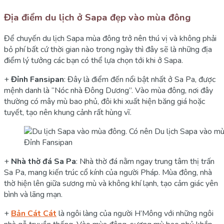
Địa điểm du lịch ở Sapa đẹp vào mùa đông
Để chuyến du lịch Sapa mùa đông trở nên thú vị và không phải
bỏ phí bất cứ thời gian nào trong ngày thì đây sẽ là những địa
điểm lý tưởng các bạn có thể lựa chọn tới khi ở Sapa.
+
Đỉnh Fansipan
: Đây là điểm đến nổi bật nhất ở Sa Pa, được
mệnh danh là “Nóc nhà Đông Dương”. Vào mùa đông, nơi đây
thường có mây mù bao phủ, đôi khi xuất hiện băng giá hoặc
tuyết, tạo nên khung cảnh rất hùng vĩ.
Đỉnh Fansipan
+
Nhà thờ đá Sa Pa
: Nhà thờ đá nằm ngay trung tâm thị trấn
Sa Pa, mang kiến trúc cổ kính của người Pháp. Mùa đông, nhà
thờ hiện lên giữa sương mù và không khí lạnh, tạo cảm giác yên
bình và lãng mạn.
+
Bản Cát Cát
là ngôi làng của người H’Mông với những ngôi