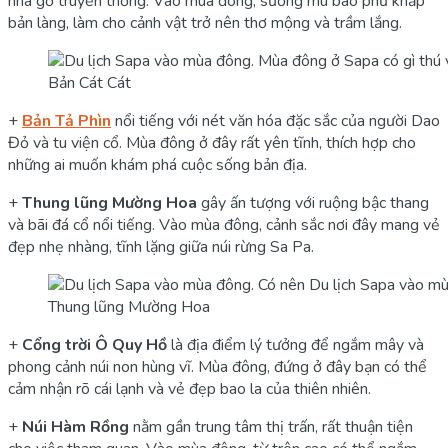
nhà gỗ truyền thống. Vào mùa đông, sương mù bao phủ khắp
bản làng, làm cho cảnh vật trở nên thơ mộng và trầm lắng.
Bản Cát Cát
+
Bản Tả Phìn
nổi tiếng với nét văn hóa đặc sắc của người Dao
Đỏ và tu viện cổ. Mùa đông ở đây rất yên tĩnh, thích hợp cho
những ai muốn khám phá cuộc sống bản địa.
+
Thung lũng Mường Hoa
gây ấn tượng với ruộng bậc thang
và bãi đá cổ nổi tiếng. Vào mùa đông, cảnh sắc nơi đây mang vẻ
đẹp nhẹ nhàng, tĩnh lặng giữa núi rừng Sa Pa.
Thung lũng Mường Hoa
+
Cổng trời Ô Quy Hồ
là địa điểm lý tưởng để ngắm mây và
phong cảnh núi non hùng vĩ. Mùa đông, đứng ở đây bạn có thể
cảm nhận rõ cái lạnh và vẻ đẹp bao la của thiên nhiên.
+
Núi Hàm Rồng
nằm gần trung tâm thị trấn, rất thuận tiện