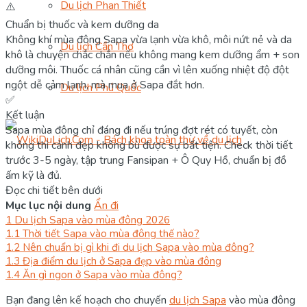
Du lịch Phan Thiết
⚠️
Chuẩn bị thuốc và kem dưỡng da
Không khí mùa đông Sapa vừa lạnh vừa khô, môi nứt nẻ và da
Du lịch Cần Thơ
khô là chuyện chắc chắn nếu không mang kem dưỡng ẩm + son
dưỡng môi. Thuốc cá nhân cũng cần vì lên xuống nhiệt độ đột
ngột dễ cảm lạnh, mà mua ở Sapa đắt hơn.
Du lịch Phú Quốc
✅
Kết luận
Sapa mùa đông chỉ đáng đi nếu trúng đợt rét có tuyết, còn
không thì cảnh đẹp không bù được sự bất tiện. Check thời tiết
trước 3-5 ngày, tập trung Fansipan + Ô Quy Hồ, chuẩn bị đồ
ấm kỹ là đủ.
Đọc chi tiết bên dưới
Mục lục nội dung
Ẩn đi
1
Du lịch Sapa vào mùa đông 2026
1.1
Thời tiết Sapa vào mùa đông thế nào?
1.2
Nên chuẩn bị gì khi đi du lịch Sapa vào mùa đông?
1.3
Địa điểm du lịch ở Sapa đẹp vào mùa đông
1.4
Ăn gì ngon ở Sapa vào mùa đông?
Bạn đang lên kế hoạch cho chuyến
du lịch Sapa
vào mùa đông