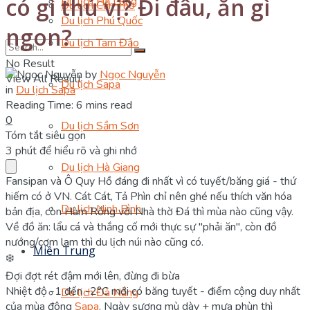
có gì thú vị? Đi đâu, ăn gì
Du lịch Hạ Long
Du lịch Cần Thơ
Du lịch Phú Quốc
ngon?
Du lịch Tam Đảo
No Result
by
Ngọc Nguyễn
View All Result
Du lịch Sapa
in
Du lịch Sapa
Reading Time: 6 mins read
0
Du lịch Sầm Sơn
Tóm tắt siêu gọn
3 phút để hiểu rõ và ghi nhớ
Du lịch Hà Giang
Fansipan và Ô Quy Hồ đáng đi nhất vì có tuyết/băng giá - thứ
hiếm có ở VN. Cát Cát, Tả Phìn chỉ nên ghé nếu thích văn hóa
Du lịch Ninh Bình
bản địa, còn Hàm Rồng với Nhà thờ Đá thì mùa nào cũng vậy.
Về đồ ăn: lẩu cá và thắng cố mới thực sự "phải ăn", còn đồ
nướng/cơm lam thì du lịch núi nào cũng có.
Miền Trung
❄️
Đợi đợt rét đậm mới lên, đừng đi bừa
Nhiệt độ -1 đến -2°C mới có băng tuyết - điểm cộng duy nhất
Du lịch Đà Nẵng
của mùa đông
Sapa
. Ngày sương mù dày + mưa phùn thì