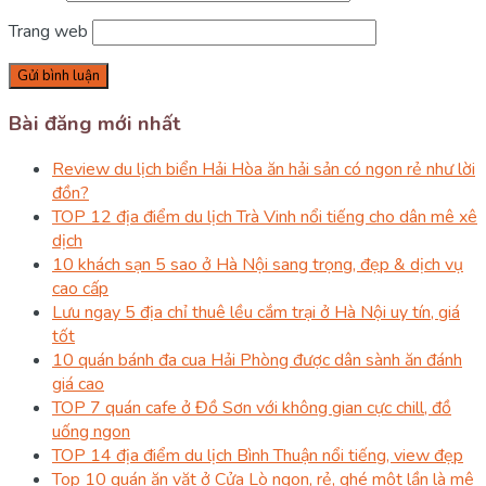
Trang web
Bài đăng mới nhất
Review du lịch biển Hải Hòa ăn hải sản có ngon rẻ như lời
đồn?
TOP 12 địa điểm du lịch Trà Vinh nổi tiếng cho dân mê xê
dịch
10 khách sạn 5 sao ở Hà Nội sang trọng, đẹp & dịch vụ
cao cấp
Lưu ngay 5 địa chỉ thuê lều cắm trại ở Hà Nội uy tín, giá
tốt
10 quán bánh đa cua Hải Phòng được dân sành ăn đánh
giá cao
TOP 7 quán cafe ở Đồ Sơn với không gian cực chill, đồ
uống ngon
TOP 14 địa điểm du lịch Bình Thuận nổi tiếng, view đẹp
Top 10 quán ăn vặt ở Cửa Lò ngon, rẻ, ghé một lần là mê