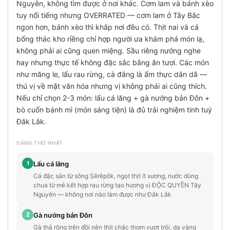
Nguyên, không tìm được ở nơi khác. Cơm lam và bánh xèo
tuy nổi tiếng nhưng OVERRATED — cơm lam ở Tây Bắc
ngon hơn, bánh xèo thì khắp nơi đều có. Thịt nai và cá
bống thác kho riềng chỉ hợp người ưa khám phá món lạ,
không phải ai cũng quen miệng. Sầu riêng nướng nghe
hay nhưng thực tế không đặc sắc bằng ăn tươi. Các món
như măng le, lẩu rau rừng, cà đắng là ẩm thực dân dã —
thú vị về mặt văn hóa nhưng vị không phải ai cũng thích.
Nếu chỉ chọn 2-3 món: lẩu cá lăng + gà nướng bản Đôn +
bò cuốn bánh mì (món sáng tiện) là đủ trải nghiệm tinh tuý
Đắk Lắk.
ĐÁNG THỬ NHẤT
1
Lẩu cá lăng
Cá đặc sản từ sông Sêrêpôk, ngọt thịt ít xương, nước dùng
chua từ mẻ kết hợp rau rừng tạo hương vị ĐỘC QUYỀN Tây
Nguyên — không nơi nào làm được như Đắk Lắk
2
Gà nướng bản Đôn
Gà thả rông trên đồi nên thịt chắc thơm vượt trội, da vàng