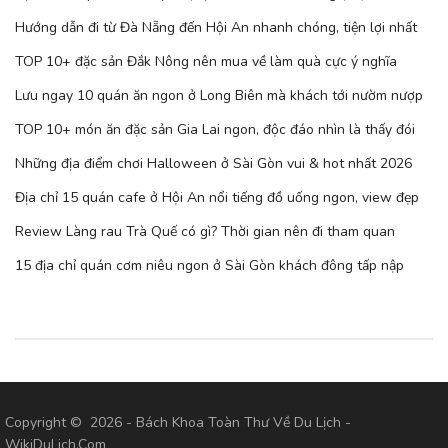
Hướng dẫn đi từ Đà Nẵng đến Hội An nhanh chóng, tiện lợi nhất
TOP 10+ đặc sản Đắk Nông nên mua về làm quà cực ý nghĩa
Lưu ngay 10 quán ăn ngon ở Long Biên mà khách tới nườm nượp
TOP 10+ món ăn đặc sản Gia Lai ngon, độc đáo nhìn là thấy đói
Những địa điểm chơi Halloween ở Sài Gòn vui & hot nhất 2026
Địa chỉ 15 quán cafe ở Hội An nổi tiếng đồ uống ngon, view đẹp
Review Làng rau Trà Quế có gì? Thời gian nên đi tham quan
15 địa chỉ quán cơm niêu ngon ở Sài Gòn khách đông tấp nập
Copyright © 2026 - Bách Khoa Toàn Thư Về Du Lịch -
WikiDuLich.Com