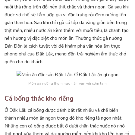
nuôi thả rông trên đồi nên thịt chắc và thơm ngon. Gà sau khi
được sơ chế sẽ tẩm ướp gia vị đặc trưng rồi đem nướng lên
giàn than hoa. Sau khi chín gà có lớp da vàng giòn bên trong
thịt mền, nhiều nước ăn kèm thêm với muối tiêu, lá chanh tạo
nên hương vị đặc biệt cho món ăn. Thưởng thức gà nướng
Bản Đôn là cách tuyệt vời để khám phá văn hóa ẩm thực
phong phú của Đắk Lắk, mang đến trải nghiệm ẩm thực khó
quên cho du khách.
Món gà nướng thơm ngon ăn kèm với cơm lam
Cá bống thác kho riềng
Ở Đắk Lắk cá bống được đánh bắt rất nhiều và chế biến
thành nhiều món ăn ngon trong đó kho riềng là ngon nhất.
Những con cá bống được bắt ở dưới chân thác nước nó nhỏ
thịt ngọt vừa thơm và dai xương mềm nên khi kho lên bạn có