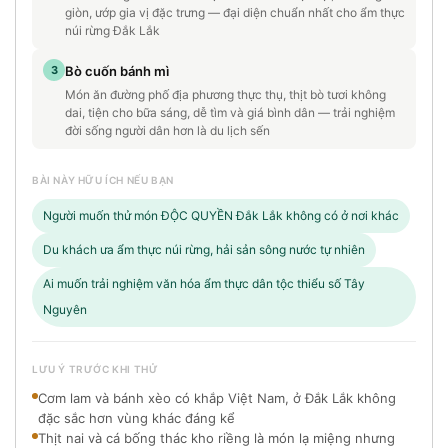
giòn, ướp gia vị đặc trưng — đại diện chuẩn nhất cho ẩm thực
núi rừng Đắk Lắk
3
Bò cuốn bánh mì
Món ăn đường phố địa phương thực thụ, thịt bò tươi không
dai, tiện cho bữa sáng, dễ tìm và giá bình dân — trải nghiệm
đời sống người dân hơn là du lịch sến
BÀI NÀY HỮU ÍCH NẾU BẠN
Người muốn thử món ĐỘC QUYỀN Đắk Lắk không có ở nơi khác
Du khách ưa ẩm thực núi rừng, hải sản sông nước tự nhiên
Ai muốn trải nghiệm văn hóa ẩm thực dân tộc thiểu số Tây
Nguyên
LƯU Ý TRƯỚC KHI THỬ
Cơm lam và bánh xèo có khắp Việt Nam, ở Đắk Lắk không
đặc sắc hơn vùng khác đáng kể
Thịt nai và cá bống thác kho riềng là món lạ miệng nhưng