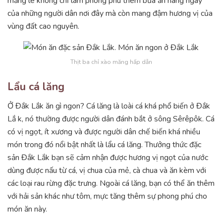
măng le không chỉ làm phong phú thêm bữa ăn hàng ngày
của những người dân nơi đây mà còn mang đậm hương vị của
vùng đất cao nguyên.
Thịt ba chỉ xào măng hấp dẫn
Lẩu cá lăng
Ở Đắk Lắk ăn gì ngon? Cá lăng là loài cá khá phổ biến ở Đắk
Lắ k, nó thường được người dân đánh bắt ở sông Sêrêpôk. Cá
có vị ngọt, ít xương và được người dân chế biến khá nhiều
món trong đó nổi bật nhất là lẩu cá lăng. Thưởng thức đặc
sản Đắk Lắk bạn sẽ cảm nhận được hương vị ngọt của nước
dùng được nấu từ cá, vị chua của mẻ, cà chua và ăn kèm với
các loại rau rừng đặc trưng. Ngoài cá lăng, bạn có thể ăn thêm
với hải sản khác như tôm, mực tăng thêm sự phong phú cho
món ăn này.