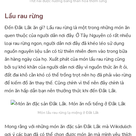
Thịt nai được nướng bằng than hoa thơm lừng
Lẩu rau rừng
Đến Đắk Lắk ăn gì? Lẩu rau rừng là một trong những món ăn
quen thuộc của người dân nơi đây. Ở Tây Nguyên có rất nhiều
loại rau rừng ngon, người dân nơi đây đã khéo léo sử dụng
nguồn nguyên liệu sắn có từ thiên nhiên đem vào trong bữa
ăn hàng ngày của họ. Xuất phát của món lẩu rau rừng cũng
bởi sự khó khăn của người dân nơi đây vì nguồn thức ăn ít ỏi,
đất đai khô cằn khó có thể trồng trọt nên họ đã phải vào rừng
để kiếm đồ ăn thay thế. Cũng chính vì thế nên đây chính là
món ăn hấp dẫn bạn nên thưởng thức khi đến Đắk Lắk.
Món lẩu rau rừng lạ miệng ở Đắk Lắk
Mong rằng với những món ăn đặc sản Đắk Lắk mà Wikidulich
gợi ý các bạn đã có thể chọn được món ăn mà mình yêu thích