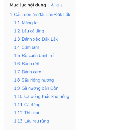
Mục lục nội dung
Ẩn đi
1
Các món ăn đặc sản Đắk Lắk
1.1
Măng le
1.2
Lẩu cá lăng
1.3
Bánh xèo Đắk Lắk
1.4
Cơm lam
1.5
Bò cuốn bánh mì
1.6
Bánh ướt
1.7
Bánh cam
1.8
Sầu riêng nướng
1.9
Gà nướng bản Đôn
1.10
Cá bống thác kho riềng
1.11
Cà đắng
1.12
Thịt nai
1.13
Lẩu rau rừng