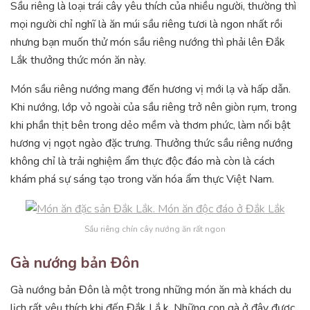
Sầu riêng là loại trái cây yêu thích của nhiều người, thường thì
mọi người chỉ nghĩ là ăn múi sầu riêng tươi là ngon nhất rồi
nhưng bạn muốn thử món sầu riêng nướng thì phải lên Đắk
Lắk thưởng thức món ăn này.
Món sầu riêng nướng mang đến hương vị mới lạ và hấp dẫn.
Khi nướng, lớp vỏ ngoài của sầu riêng trở nên giòn rụm, trong
khi phần thịt bên trong dẻo mềm và thơm phức, làm nổi bật
hương vị ngọt ngào đặc trưng. Thưởng thức sầu riêng nướng
không chỉ là trải nghiệm ẩm thực độc đáo mà còn là cách
khám phá sự sáng tạo trong văn hóa ẩm thực Việt Nam.
Sầu riêng chín cây nướng ăn rất ngon
Gà nướng bản Đôn
Gà nướng bản Đôn là một trong những món ăn mà khách du
lịch rất yêu thích khi đến Đắk Lắ k. Những con gà ở đây được