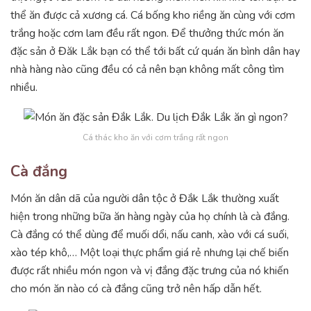
thể ăn được cả xương cá. Cá bống kho riềng ăn cùng với cơm
trắng hoặc cơm lam đều rất ngon. Để thưởng thức món ăn
đặc sản ở Đăk Lắk bạn có thể tới bất cứ quán ăn bình dân hay
nhà hàng nào cũng đều có cả nên bạn không mất công tìm
nhiều.
Cá thác kho ăn với cơm trắng rất ngon
Cà đắng
Món ăn dân dã của người dân tộc ở Đắk Lắk thường xuất
hiện trong những bữa ăn hàng ngày của họ chính là cà đắng.
Cà đắng có thể dùng để muối dổi, nấu canh, xào với cá suối,
xào tép khô,… Một loại thực phẩm giá rẻ nhưng lại chế biến
được rất nhiều món ngon và vị đắng đặc trưng của nó khiến
cho món ăn nào có cà đắng cũng trở nên hấp dẫn hết.