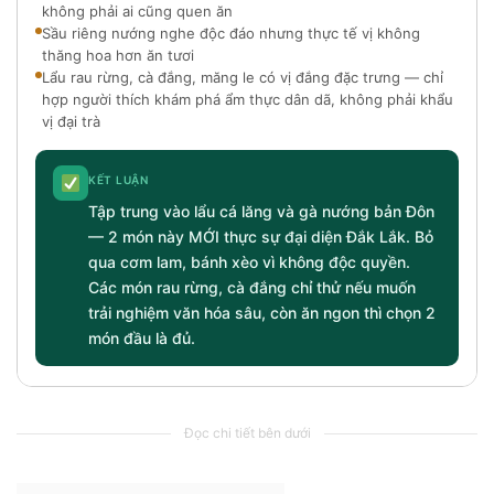
không phải ai cũng quen ăn
Sầu riêng nướng nghe độc đáo nhưng thực tế vị không
thăng hoa hơn ăn tươi
Lẩu rau rừng, cà đắng, măng le có vị đắng đặc trưng — chỉ
hợp người thích khám phá ẩm thực dân dã, không phải khẩu
vị đại trà
KẾT LUẬN
Tập trung vào lẩu cá lăng và gà nướng bản Đôn
— 2 món này MỚI thực sự đại diện Đắk Lắk. Bỏ
qua cơm lam, bánh xèo vì không độc quyền.
Các món rau rừng, cà đắng chỉ thử nếu muốn
trải nghiệm văn hóa sâu, còn ăn ngon thì chọn 2
món đầu là đủ.
Đọc chi tiết bên dưới