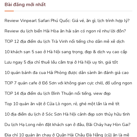
Bài đăng mới nhất
Review Vinpearl Safari Phú Quốc: Giá vé, ăn gì, lịch trình hợp lý?
Review du lịch biển Hải Hòa ăn hải sản có ngon rẻ như lời đồn?
TOP 12 địa điểm du lịch Trà Vinh nổi tiếng cho dân mê xê dịch
10 khách sạn 5 sao ở Hà Nội sang trọng, đẹp & dịch vụ cao cấp
Lưu ngay 5 địa chỉ thuê lều cắm trại ở Hà Nội uy tín, giá tốt
10 quán bánh đa cua Hải Phòng được dân sành ăn đánh giá cao
TOP 7 quán cafe ở Đồ Sơn với không gian cực chill, đồ uống ngon
TOP 14 địa điểm du lịch Bình Thuận nổi tiếng, view đẹp
Top 10 quán ăn vặt ở Cửa Lò ngon, rẻ, ghé một lần là mê tít
10 địa điểm du lịch ở Sóc Sơn Hà Nội cảnh đẹp sơn thủy hữu tình
Du lịch Hạ Long nên đặt khách sạn ở đâu, Bãi Cháy hay Hòn Gai?
Địa chỉ 10 quán ăn chay ở Quận Hải Châu Đà Nẵng (cũ) ăn là mê