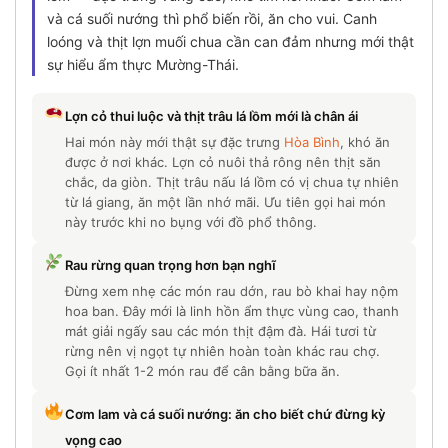
và cá suối nướng thì phổ biến rồi, ăn cho vui. Canh
loóng và thịt lợn muối chua cần can đảm nhưng mới thật
sự hiểu ẩm thực Mường-Thái.
Lợn cỏ thui luộc và thịt trâu lá lồm mới là chân ái
Hai món này mới thật sự đặc trưng
Hòa Bình
, khó ăn
được ở nơi khác. Lợn cỏ nuôi thả rông nên thịt săn
chắc, da giòn. Thịt trâu nấu lá lồm có vị chua tự nhiên
từ lá giang, ăn một lần nhớ mãi. Ưu tiên gọi hai món
này trước khi no bụng với đồ phổ thông.
Rau rừng quan trọng hơn bạn nghĩ
Đừng xem nhẹ các món rau dớn, rau bò khai hay nộm
hoa ban. Đây mới là linh hồn ẩm thực vùng cao, thanh
mát giải ngấy sau các món thịt đậm đà. Hái tươi từ
rừng nên vị ngọt tự nhiên hoàn toàn khác rau chợ.
Gọi ít nhất 1-2 món rau để cân bằng bữa ăn.
Cơm lam và cá suối nướng: ăn cho biết chứ đừng kỳ
vọng cao