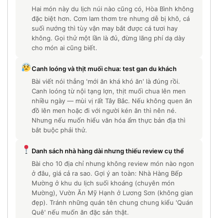
Hai món này du lịch núi nào cũng có, Hòa Bình không
đặc biệt hơn. Cơm lam thơm tre nhưng dễ bị khô, cá
suối nướng thì tùy vận may bắt được cá tươi hay
không. Gọi thử một lần là đủ, đừng lãng phí dạ dày
cho món ai cũng biết.
Canh loóng và thịt muối chua: test gan du khách
Bài viết nói thẳng 'mới ăn khá khó ăn' là đúng rồi.
Canh loóng từ nội tạng lợn, thịt muối chua lên men
nhiều ngày — mùi vị rất Tây Bắc. Nếu không quen ăn
đồ lên men hoặc đi với người kén ăn thì nên né.
Nhưng nếu muốn hiểu văn hóa ẩm thực bản địa thì
bắt buộc phải thử.
Danh sách nhà hàng dài nhưng thiếu review cụ thể
Bài cho 10 địa chỉ nhưng không review món nào ngon
ở đâu, giá cả ra sao. Gợi ý an toàn: Nhà Hàng Bếp
Mường ở khu du lịch suối khoáng (chuyên món
Mường), Vườn Ăn Mỹ Hạnh ở Lương Sơn (không gian
đẹp). Tránh những quán tên chung chung kiểu 'Quán
Quê' nếu muốn ăn đặc sản thật.