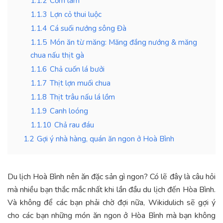
1.1.2
Cơm lam
1.1.3
Lợn cỏ thui luộc
1.1.4
Cá suối nướng sông Đà
1.1.5
Món ăn từ măng: Măng đắng nướng & măng
chua nấu thịt gà
1.1.6
Chả cuốn lá bưởi
1.1.7
Thịt lợn muối chua
1.1.8
Thịt trâu nấu lá lồm
1.1.9
Canh loóng
1.1.10
Chả rau đáu
1.2
Gợi ý nhà hàng, quán ăn ngon ở Hoà Bình
Du lịch Hoà Bình nên ăn đặc sản gì ngon? Có lẽ đây là câu hỏi
mà nhiều bạn thắc mắc nhất khi lần đầu du lịch đến Hòa Bình.
Và không để các bạn phải chờ đợi nữa, Wikidulich sẽ gợi ý
cho các bạn những món ăn ngon ở Hòa Bình mà bạn không