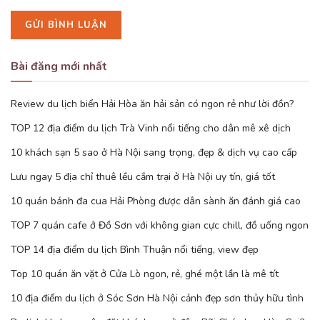
Bài đăng mới nhất
Review du lịch biển Hải Hòa ăn hải sản có ngon rẻ như lời đồn?
TOP 12 địa điểm du lịch Trà Vinh nổi tiếng cho dân mê xê dịch
10 khách sạn 5 sao ở Hà Nội sang trọng, đẹp & dịch vụ cao cấp
Lưu ngay 5 địa chỉ thuê lều cắm trại ở Hà Nội uy tín, giá tốt
10 quán bánh đa cua Hải Phòng được dân sành ăn đánh giá cao
TOP 7 quán cafe ở Đồ Sơn với không gian cực chill, đồ uống ngon
TOP 14 địa điểm du lịch Bình Thuận nổi tiếng, view đẹp
Top 10 quán ăn vặt ở Cửa Lò ngon, rẻ, ghé một lần là mê tít
10 địa điểm du lịch ở Sóc Sơn Hà Nội cảnh đẹp sơn thủy hữu tình