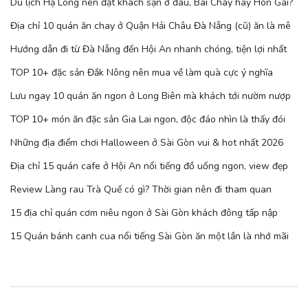
Du lịch Hạ Long nên đặt khách sạn ở đâu, Bãi Cháy hay Hòn Gai?
Địa chỉ 10 quán ăn chay ở Quận Hải Châu Đà Nẵng (cũ) ăn là mê
Hướng dẫn đi từ Đà Nẵng đến Hội An nhanh chóng, tiện lợi nhất
TOP 10+ đặc sản Đắk Nông nên mua về làm quà cực ý nghĩa
Lưu ngay 10 quán ăn ngon ở Long Biên mà khách tới nườm nượp
TOP 10+ món ăn đặc sản Gia Lai ngon, độc đáo nhìn là thấy đói
Những địa điểm chơi Halloween ở Sài Gòn vui & hot nhất 2026
Địa chỉ 15 quán cafe ở Hội An nổi tiếng đồ uống ngon, view đẹp
Review Làng rau Trà Quế có gì? Thời gian nên đi tham quan
15 địa chỉ quán cơm niêu ngon ở Sài Gòn khách đông tấp nập
15 Quán bánh canh cua nổi tiếng Sài Gòn ăn một lần là nhớ mãi