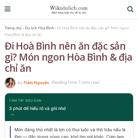
Trang chủ
»
Du lịch Hòa Bình
»
Đi Hoà Bình nên ăn đặc sản gì? Món ngon
Hòa Bình & địa chỉ ăn
Đi Hoà Bình nên ăn đặc sản
gì? Món ngon Hòa Bình & địa
chỉ ăn
by
Trâm Nguyễn
Reading Time: 7 mins read
TÓM TẮT SIÊU GỌN
3 phút để hiểu rõ và ghi nhớ
Món đáng thử nhất là lợn cỏ thui luộc và thịt trâu nấu lá
lồm — đặc trưng vùng cao, khó tìm nơi khác. Cơm lam