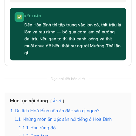
KẾT LUẬN
Đến Hòa Bình thì tập trung vào lợn cỏ, thịt trâu lá
lồm và rau rừng — bỏ qua cơm lam cá nướng
đại trà. Nếu gan to thì thử canh loóng và thịt
muối chua để hiểu thật sự người Mường-Thái ăn
gì.
Đọc chi tiết bên dưới
Mục lục nội dung
Ẩn đi
1
Du lịch Hoà Bình nên ăn đặc sản gì ngon?
1.1
Những món ăn đặc sản nổi tiếng ở Hoà Bình
1.1.1
Rau rừng đồ