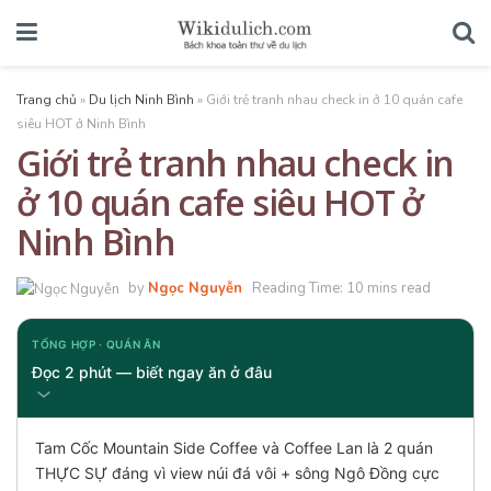
Trang chủ
»
Du lịch Ninh Bình
»
Giới trẻ tranh nhau check in ở 10 quán cafe
siêu HOT ở Ninh Bình
Giới trẻ tranh nhau check in
ở 10 quán cafe siêu HOT ở
Ninh Bình
by
Ngọc Nguyễn
Reading Time: 10 mins read
TỔNG HỢP · QUÁN ĂN
Đọc 2 phút — biết ngay ăn ở đâu
Tam Cốc Mountain Side Coffee và Coffee Lan là 2 quán
THỰC SỰ đáng vì view núi đá vôi + sông Ngô Đồng cực