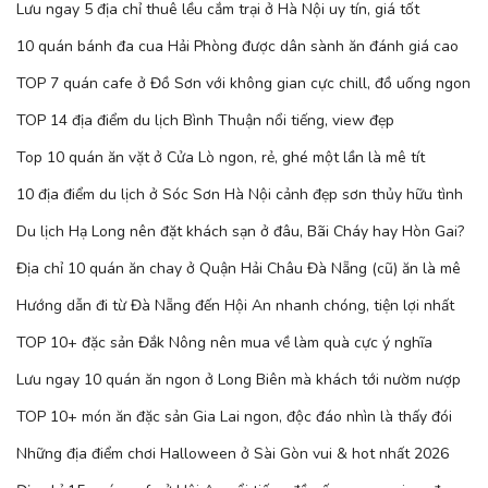
Lưu ngay 5 địa chỉ thuê lều cắm trại ở Hà Nội uy tín, giá tốt
10 quán bánh đa cua Hải Phòng được dân sành ăn đánh giá cao
TOP 7 quán cafe ở Đồ Sơn với không gian cực chill, đồ uống ngon
TOP 14 địa điểm du lịch Bình Thuận nổi tiếng, view đẹp
Top 10 quán ăn vặt ở Cửa Lò ngon, rẻ, ghé một lần là mê tít
10 địa điểm du lịch ở Sóc Sơn Hà Nội cảnh đẹp sơn thủy hữu tình
Du lịch Hạ Long nên đặt khách sạn ở đâu, Bãi Cháy hay Hòn Gai?
Địa chỉ 10 quán ăn chay ở Quận Hải Châu Đà Nẵng (cũ) ăn là mê
Hướng dẫn đi từ Đà Nẵng đến Hội An nhanh chóng, tiện lợi nhất
TOP 10+ đặc sản Đắk Nông nên mua về làm quà cực ý nghĩa
Lưu ngay 10 quán ăn ngon ở Long Biên mà khách tới nườm nượp
TOP 10+ món ăn đặc sản Gia Lai ngon, độc đáo nhìn là thấy đói
Những địa điểm chơi Halloween ở Sài Gòn vui & hot nhất 2026