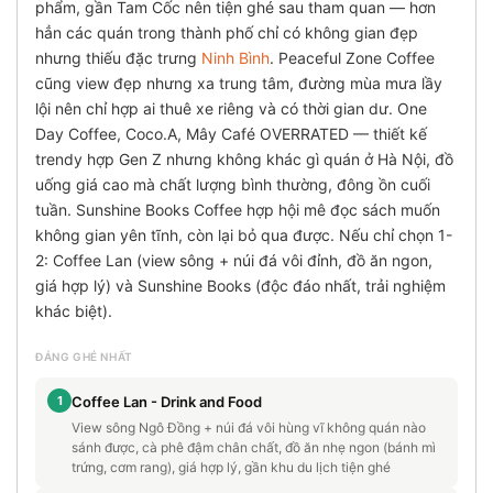
phẩm, gần Tam Cốc nên tiện ghé sau tham quan — hơn
hẳn các quán trong thành phố chỉ có không gian đẹp
nhưng thiếu đặc trưng
Ninh Bình
. Peaceful Zone Coffee
cũng view đẹp nhưng xa trung tâm, đường mùa mưa lầy
lội nên chỉ hợp ai thuê xe riêng và có thời gian dư. One
Day Coffee, Coco.A, Mây Café OVERRATED — thiết kế
trendy hợp Gen Z nhưng không khác gì quán ở Hà Nội, đồ
uống giá cao mà chất lượng bình thường, đông ồn cuối
tuần. Sunshine Books Coffee hợp hội mê đọc sách muốn
không gian yên tĩnh, còn lại bỏ qua được. Nếu chỉ chọn 1-
2: Coffee Lan (view sông + núi đá vôi đỉnh, đồ ăn ngon,
giá hợp lý) và Sunshine Books (độc đáo nhất, trải nghiệm
khác biệt).
ĐÁNG GHÉ NHẤT
1
Coffee Lan - Drink and Food
View sông Ngô Đồng + núi đá vôi hùng vĩ không quán nào
sánh được, cà phê đậm chân chất, đồ ăn nhẹ ngon (bánh mì
trứng, cơm rang), giá hợp lý, gần khu du lịch tiện ghé