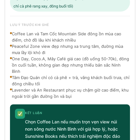
chỉ cà phê rang xay, đông buổi tối)
LƯU Ý TRƯỚC KHI GHÉ
Coffee Lan và Tam Cốc Mountain Side đông ồn mùa cao
điểm, chờ đồ lâu khi khách nhiều
Peaceful Zone view đẹp nhưng xa trung tâm, đường mùa
mưa lầy lội khó đi
One Day, Coco.A, Mây Café giá cao (đồ uống 50-70k), đông
ồn cuối tuần, không gian đẹp nhưng thiếu bản sắc Ninh
Bình
Tâm Đạo Quán chỉ có cà phê + trà, vắng khách buổi trưa, chỉ
đông chiều tối
Lavender và An Restaurant phục vụ chậm giờ cao điểm, khu
ngoài trời gần đường ồn và bụi
KẾT LUẬN
Chọn Coffee Lan nếu muốn trọn vẹn view núi
non sông nước Ninh Bình với giá hợp lý, hoặc
Sunshine Books nếu thích trải nghiệm độc đáo