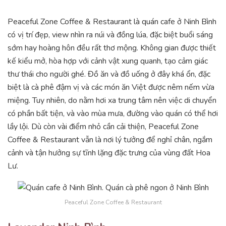
Peaceful Zone Coffee & Restaurant là quán cafe ở Ninh Bình
có vị trí đẹp, view nhìn ra núi và đồng lúa, đặc biệt buổi sáng
sớm hay hoàng hôn đều rất thơ mộng. Không gian được thiết
kế kiểu mở, hòa hợp với cảnh vật xung quanh, tạo cảm giác
thư thái cho người ghé. Đồ ăn và đồ uống ở đây khá ổn, đặc
biệt là cà phê đậm vị và các món ăn Việt được nêm nếm vừa
miệng. Tuy nhiên, do nằm hơi xa trung tâm nên việc di chuyển
có phần bất tiện, và vào mùa mưa, đường vào quán có thể hơi
lầy lội. Dù còn vài điểm nhỏ cần cải thiện, Peaceful Zone
Coffee & Restaurant vẫn là nơi lý tưởng để nghỉ chân, ngắm
cảnh và tận hưởng sự tĩnh lặng đặc trưng của vùng đất Hoa
Lư.
Peaceful Zone Coffee & Restaurant