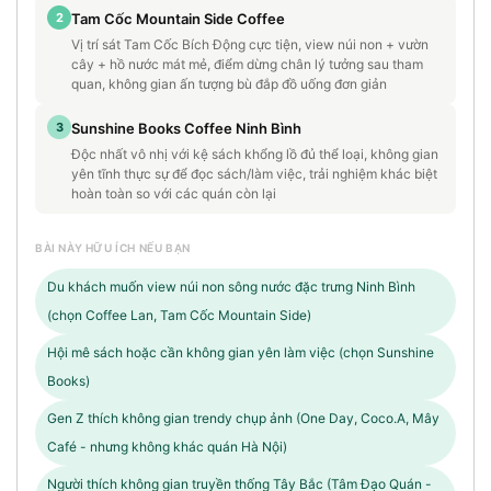
2
Tam Cốc Mountain Side Coffee
Vị trí sát Tam Cốc Bích Động cực tiện, view núi non + vườn
cây + hồ nước mát mẻ, điểm dừng chân lý tưởng sau tham
quan, không gian ấn tượng bù đắp đồ uống đơn giản
3
Sunshine Books Coffee Ninh Bình
Độc nhất vô nhị với kệ sách khổng lồ đủ thể loại, không gian
yên tĩnh thực sự để đọc sách/làm việc, trải nghiệm khác biệt
hoàn toàn so với các quán còn lại
BÀI NÀY HỮU ÍCH NẾU BẠN
Du khách muốn view núi non sông nước đặc trưng Ninh Bình
(chọn Coffee Lan, Tam Cốc Mountain Side)
Hội mê sách hoặc cần không gian yên làm việc (chọn Sunshine
Books)
Gen Z thích không gian trendy chụp ảnh (One Day, Coco.A, Mây
Café - nhưng không khác quán Hà Nội)
Người thích không gian truyền thống Tây Bắc (Tâm Đạo Quán -