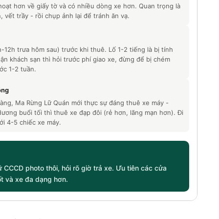
ạt hơn về giấy tờ và có nhiều dòng xe hơn. Quan trọng là
, vết trầy - rồi chụp ảnh lại để tránh ăn vạ.
-12h trưa hôm sau) trước khi thuê. Lố 1-2 tiếng là bị tính
n khách sạn thì hỏi trước phí giao xe, đừng để bị chém
ớc 1-2 tuần.
ông
àng, Ma Rừng Lữ Quán mới thực sự đáng thuê xe máy -
ng buổi tối thì thuê xe đạp đôi (rẻ hơn, lãng mạn hơn). Đi
ới 4-5 chiếc xe máy.
 CCCD photo thôi, hỏi rõ giờ trả xe. Ưu tiên các cửa
ốt và xe đa dạng hơn.