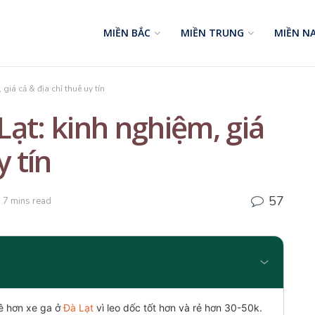
MIỀN BẮC
MIỀN TRUNG
MIỀN N
giá cả & địa chỉ thuê uy tín
ạt: kinh nghiệm, giá
y tín
57
 7 mins read
ê hơn xe ga ở
Đà Lạt
vì leo dốc tốt hơn và rẻ hơn 30-50k.