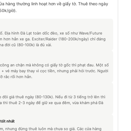
ửa hàng thường linh hoạt hơn về giấy tờ. Thuê theo ngày
50k/giờ).
ố. Địa hình Đà Lạt toàn dốc đèo, xe số như Wave/Future
n hơn hẳn xe ga. Exciter/Raider (180-200k/ngày) chỉ đáng
a đời cũ (80-100k) là đủ xài.
công an chặn mà không có giấy tờ gốc thì phạt đau. Một số
+ vé máy bay thay vì cọc tiền, nhưng phải hỏi trước. Người
ỡ rắc rối hơn hẳn.
đôi giá thuê ngày (80-130k). Nếu đi từ 3 tiếng trở lên thì
a thì thuê 2-3 ngày để giữ xe qua đêm, vừa khám phá Đà
tốt nhất
tìm, nhưng đừng thuê luôn mà chưa so giá. Các cửa hàng