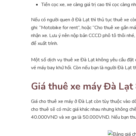
Tiền cọc xe, xe càng giá trị cao thì cọc càng 
Nếu có người quen ở Đà Lạt thì thủ tục thuê xe cò
ghi: “Motobike for rent”, hoặc “Cho thuê xe gắn máy”
nhận xe. Lưu ý nên nộp bản CCCD phô tô thôi nhé, 
để xuất trình.
Một số dịch vụ thuê xe Đà Lạt không yêu cầu đặt c
vé máy bay khứ hồi. Còn nếu bạn là người Đà Lạt th
Giá thuê xe máy Đà Lạt
Giá cho thuê xe máy ở Đà Lạt còn tùy thuộc vào dò
cho thuê sẽ có mức giá khác nhau nhưng không chênh
40.000VND và xe ga là 50.000VND. Nếu bạn thuê t