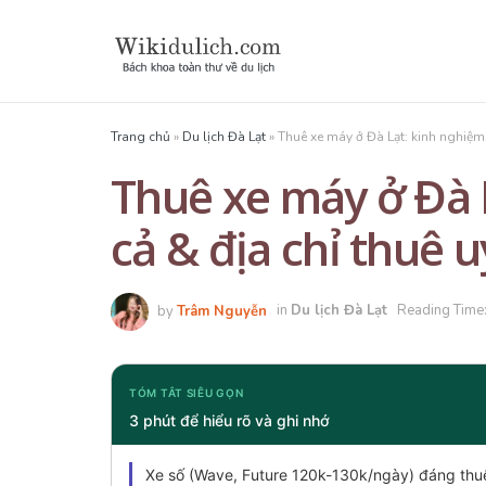
Trang chủ
»
Du lịch Đà Lạt
»
Thuê xe máy ở Đà Lạt: kinh nghiệm, 
Thuê xe máy ở Đà L
cả & địa chỉ thuê u
by
Trâm Nguyễn
in
Du lịch Đà Lạt
Reading Time:
TÓM TẮT SIÊU GỌN
3 phút để hiểu rõ và ghi nhớ
Xe số (Wave, Future 120k-130k/ngày) đáng thu