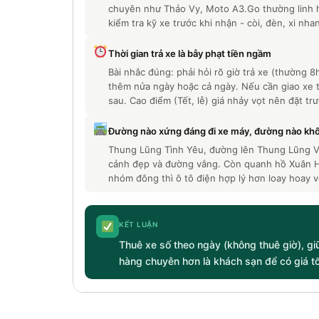
chuyên như Thảo Vy, Moto A3.Go thường linh ho
kiểm tra kỹ xe trước khi nhận - còi, đèn, xi nhan
Thời gian trả xe là bẫy phạt tiền ngầm
Bài nhắc đúng: phải hỏi rõ giờ trả xe (thường 8h
thêm nửa ngày hoặc cả ngày. Nếu cần giao xe tậ
sau. Cao điểm (Tết, lễ) giá nhảy vọt nên đặt trư
Đường nào xứng đáng đi xe máy, đường nào kh
Thung Lũng Tình Yêu, đường lên Thung Lũng V
cảnh đẹp và đường vắng. Còn quanh hồ Xuân Hươ
nhóm đông thì ô tô điện hợp lý hơn loay hoay v
KẾT LUẬN
Thuê xe số theo ngày (không thuê giờ), giữ
hàng chuyên hơn là khách sạn để có giá t