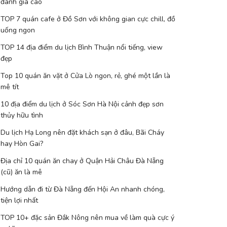
đánh giá cao
TOP 7 quán cafe ở Đồ Sơn với không gian cực chill, đồ
uống ngon
TOP 14 địa điểm du lịch Bình Thuận nổi tiếng, view
đẹp
Top 10 quán ăn vặt ở Cửa Lò ngon, rẻ, ghé một lần là
mê tít
10 địa điểm du lịch ở Sóc Sơn Hà Nội cảnh đẹp sơn
thủy hữu tình
Du lịch Hạ Long nên đặt khách sạn ở đâu, Bãi Cháy
hay Hòn Gai?
Địa chỉ 10 quán ăn chay ở Quận Hải Châu Đà Nẵng
(cũ) ăn là mê
Hướng dẫn đi từ Đà Nẵng đến Hội An nhanh chóng,
tiện lợi nhất
TOP 10+ đặc sản Đắk Nông nên mua về làm quà cực ý