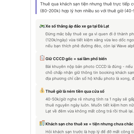
Thuê qua khách sạn tiện nhưng thuê trực tiếp c
(80-200k) hợp lý hơn nhiều so với thuê giờ (40-
Xe số thắng áp đảo xe ga tại Đà Lạt
Đừng mắc bẫy thuê xe ga vì quen đi ở thành ph
(120k/ngày) vừa tiết kiệm xăng vừa leo dốc ngo
nếu bạn thích phê đường đèo, còn lại Wave alph
Giữ CCCD gốc = sai lầm phổ biến
Bài khuyên nộp bản photo CCCD là đúng - nếu 
chỗ chấp nhận giữ thông tin booking khách sạn 
địa phương chỉ cần sổ hộ khẩu photo là xong, đ
Thuê giờ là ném tiền qua cửa sổ
40-50k/giờ nghe rẻ nhưng tính ra 1 ngày sẽ gấp 
thuê nguyên ngày luôn. Muốn tiết kiệm hơn nữ
Lạt về đêm vừa không mất công trả rồi thuê lại.
Khách sạn cho thuê xe = tiện nhưng chưa chắc 
Hỏi khách sạn trước là hợp lý để đỡ mất công 