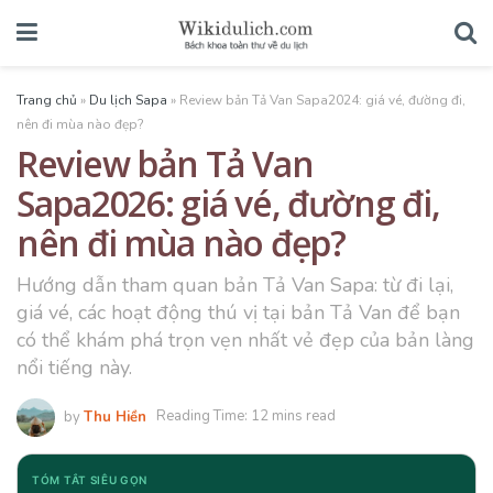
Trang chủ
»
Du lịch Sapa
»
Review bản Tả Van Sapa2024: giá vé, đường đi,
nên đi mùa nào đẹp?
Review bản Tả Van
Sapa2026: giá vé, đường đi,
nên đi mùa nào đẹp?
Hướng dẫn tham quan bản Tả Van Sapa: từ đi lại,
giá vé, các hoạt động thú vị tại bản Tả Van để bạn
có thể khám phá trọn vẹn nhất vẻ đẹp của bản làng
nổi tiếng này.
by
Thu Hiền
Reading Time: 12 mins read
TÓM TẮT SIÊU GỌN