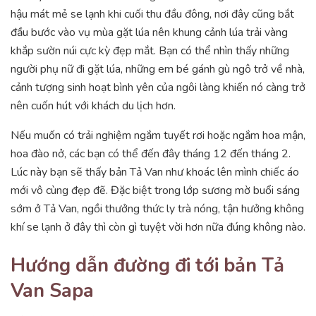
hậu mát mẻ se lạnh khi cuối thu đầu đông, nơi đây cũng bắt
đầu bước vào vụ mùa gặt lúa nên khung cảnh lúa trải vàng
khắp sườn núi cực kỳ đẹp mắt. Bạn có thể nhìn thấy những
người phụ nữ đi gặt lúa, những em bé gánh gù ngô trở về nhà,
cảnh tượng sinh hoạt bình yên của ngôi làng khiến nó càng trở
nên cuốn hút với khách du lịch hơn.
Nếu muốn có trải nghiệm ngắm tuyết rơi hoặc ngắm hoa mận,
hoa đào nở, các bạn có thể đến đây tháng 12 đến tháng 2.
Lúc này bạn sẽ thấy bản Tả Van như khoác lên mình chiếc áo
mới vô cùng đẹp đẽ. Đặc biệt trong lớp sương mờ buổi sáng
sớm ở Tả Van, ngồi thưởng thức ly trà nóng, tận hưởng không
khí se lạnh ở đây thì còn gì tuyệt vời hơn nữa đúng không nào.
Hướng dẫn đường đi tới bản Tả
Van Sapa