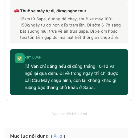
Thuê xe máy tự đi, đừng nghe tour
12km từ Sapa, đường dễ chạy, thuê xe máy 100-
150k/ngày tự do hơn gấp trăm lần. Đi sớm 6-7h sáng
bắt sương mù, trưa về ăn trưa Sapa. Đi xe ôm hoặc
taxi tốn tiền gấp đôi mà mất hết thời gian chụp ảnh.
KẾT LUẬN
Tả Van chỉ đáng nếu đi đúng tháng 10-12 và
ngủ lại qua đêm. Đi về trong ngày thì chỉ được
cái Cầu Mây chụp hình, còn lại không khác gì
ruộng bậc thang chỗ khác ở Sapa.
Đọc chi tiết bên dưới
Mục lục nội dung
Ẩn đi