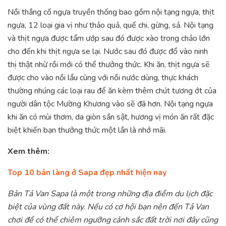
Nồi thắng cố ngựa truyền thống bao gồm nội tạng ngựa, thịt
ngựa, 12 loại gia vị như thảo quả, quế chi, gừng, sả. Nội tạng
và thịt ngựa được tẩm ướp sau đó được xào trong chảo lớn
cho đến khi thịt ngựa se lại. Nước sau đó được đổ vào ninh
thị thật nhừ rồi mới có thể thưởng thức. Khi ăn, thịt ngựa sẽ
được cho vào nồi lẩu cùng với nồi nước dùng, thực khách
thường nhúng các loại rau để ăn kèm thêm chút tương ớt của
người dân tộc Mường Khương vào sẽ đã hơn. Nội tạng ngựa
khi ăn có mùi thơm, da giòn sần sật, hương vị món ăn rất đặc
biệt khiến bạn thưởng thức một lần là nhớ mãi.
Xem thêm:
Top 10 bản làng ở Sapa đẹp nhất hiện nay
Bản Tả Van Sapa là một trong những địa điểm du lịch đặc
biệt của vùng đất này. Nếu có cơ hội bạn nên đến Tả Van
chơi để có thể chiêm ngưỡng cảnh sắc đất trời nơi đây cũng