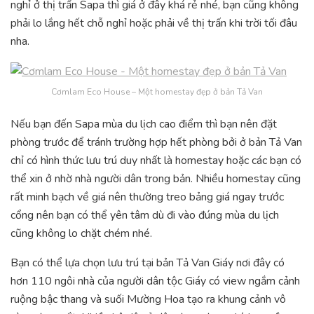
nghỉ ở thị trấn Sapa thì giá ở đây khá rẻ nhé, bạn cũng không
phải lo lắng hết chỗ nghỉ hoặc phải về thị trấn khi trời tối đâu
nha.
Cơmlam Eco House – Một homestay đẹp ở bản Tả Van
Nếu bạn đến Sapa mùa du lịch cao điểm thì bạn nên đặt
phòng trước để tránh trường hợp hết phòng bởi ở bản Tả Van
chỉ có hình thức lưu trú duy nhất là homestay hoặc các bạn có
thể xin ở nhờ nhà người dân trong bản. Nhiều homestay cũng
rất minh bạch về giá nên thường treo bảng giá ngay trước
cổng nên bạn có thể yên tâm dù đi vào đúng mùa du lịch
cũng không lo chặt chém nhé.
Bạn có thể lựa chọn lưu trú tại bản Tả Van Giáy nơi đây có
hơn 110 ngôi nhà của người dân tộc Giáy có view ngắm cảnh
ruộng bậc thang và suối Mường Hoa tạo ra khung cảnh vô