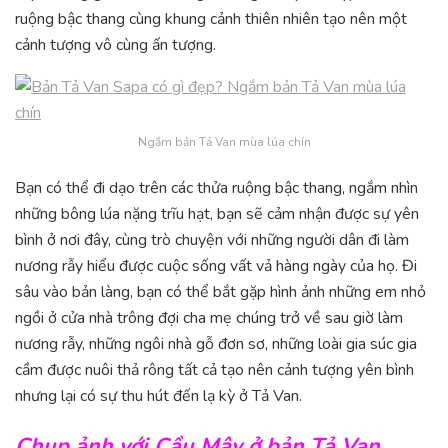
ruộng bậc thang cùng khung cảnh thiên nhiên tạo nên một
cảnh tượng vô cùng ấn tượng.
Ngắm bản Tả Van mùa lúa chín
Bạn có thể đi dạo trên các thửa ruộng bậc thang, ngắm nhìn
những bông lúa nặng trĩu hạt, bạn sẽ cảm nhận được sự yên
bình ở nơi đây, cùng trò chuyện với những người dân đi làm
nương rẫy hiểu được cuộc sống vất vả hàng ngày của họ. Đi
sâu vào bản làng, bạn có thể bắt gặp hình ảnh những em nhỏ
ngồi ở cửa nhà trông đợi cha mẹ chúng trở về sau giờ làm
nương rẫy, những ngôi nhà gỗ đơn sơ, những loài gia súc gia
cầm được nuôi thả rông tất cả tạo nên cảnh tượng yên bình
nhưng lại có sự thu hút đến lạ kỳ ở Tả Van.
Chụp ảnh với Cầu Mây ở bản Tả Van