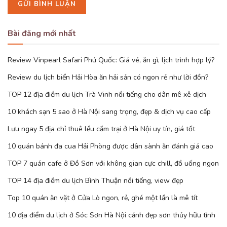
Bài đăng mới nhất
Review Vinpearl Safari Phú Quốc: Giá vé, ăn gì, lịch trình hợp lý?
Review du lịch biển Hải Hòa ăn hải sản có ngon rẻ như lời đồn?
TOP 12 địa điểm du lịch Trà Vinh nổi tiếng cho dân mê xê dịch
10 khách sạn 5 sao ở Hà Nội sang trọng, đẹp & dịch vụ cao cấp
Lưu ngay 5 địa chỉ thuê lều cắm trại ở Hà Nội uy tín, giá tốt
10 quán bánh đa cua Hải Phòng được dân sành ăn đánh giá cao
TOP 7 quán cafe ở Đồ Sơn với không gian cực chill, đồ uống ngon
TOP 14 địa điểm du lịch Bình Thuận nổi tiếng, view đẹp
Top 10 quán ăn vặt ở Cửa Lò ngon, rẻ, ghé một lần là mê tít
10 địa điểm du lịch ở Sóc Sơn Hà Nội cảnh đẹp sơn thủy hữu tình