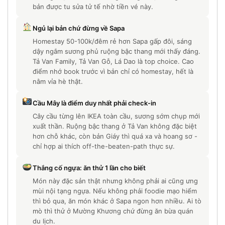
bản được tu sửa tử tế nhờ tiền vé này.
Ngủ lại bản chứ đừng về Sapa
Homestay 50-100k/đêm rẻ hơn Sapa gấp đôi, sáng
dậy ngắm sương phủ ruộng bậc thang mới thấy đáng.
Tả Van Family, Tả Van Gỗ, Lá Dao là top choice. Cao
điểm nhớ book trước vì bản chỉ có homestay, hết là
nằm vỉa hè thật.
Cầu Mây là điểm duy nhất phải check-in
Cây cầu từng lên IKEA toàn cầu, sương sớm chụp mới
xuất thần. Ruộng bậc thang ở Tả Van không đặc biệt
hơn chỗ khác, còn bản Giáy thì quá xa và hoang sơ -
chỉ hợp ai thích off-the-beaten-path thực sự.
Thắng cố ngựa: ăn thử 1 lần cho biết
Món này đặc sản thật nhưng không phải ai cũng ưng
mùi nội tạng ngựa. Nếu không phải foodie mạo hiểm
thì bỏ qua, ăn món khác ở Sapa ngon hơn nhiều. Ai tò
mò thì thử ở Mường Khương chứ đừng ăn bừa quán
du lịch.