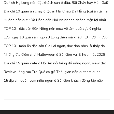
Du lịch Hạ Long nên đặt khách sạn ở đâu, Bãi Cháy hay Hòn Gai?
Địa chỉ 10 quán ăn chay ở Quận Hải Châu Đà Nẵng (cũ) ăn là mê
Hướng dẫn đi từ Đà Nẵng đến Hội An nhanh chóng, tiện lợi nhất
TOP 10+ đặc sản Đắk Nông nên mua về làm quà cực ý nghĩa
Lưu ngay 10 quán ăn ngon ở Long Biên mà khách tới nườm nượp
TOP 10+ món ăn đặc sản Gia Lai ngon, độc đáo nhìn là thấy đói
Những địa điểm chơi Halloween ở Sài Gòn vui & hot nhất 2026
Địa chỉ 15 quán cafe ở Hội An nổi tiếng đồ uống ngon, view đẹp
Review Làng rau Trà Quế có gì? Thời gian nên đi tham quan
15 địa chỉ quán cơm niêu ngon ở Sài Gòn khách đông tấp nập