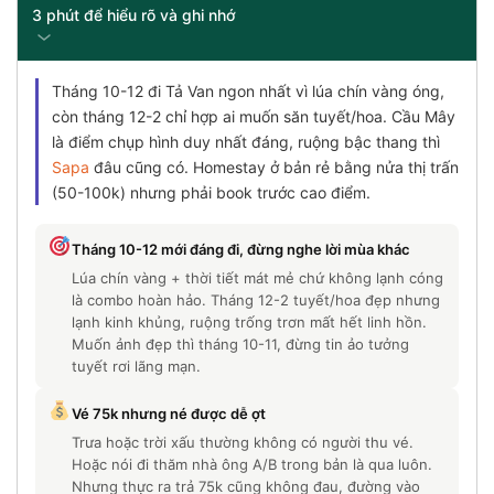
3 phút để hiểu rõ và ghi nhớ
Tháng 10-12 đi Tả Van ngon nhất vì lúa chín vàng óng,
còn tháng 12-2 chỉ hợp ai muốn săn tuyết/hoa. Cầu Mây
là điểm chụp hình duy nhất đáng, ruộng bậc thang thì
Sapa
đâu cũng có. Homestay ở bản rẻ bằng nửa thị trấn
(50-100k) nhưng phải book trước cao điểm.
Tháng 10-12 mới đáng đi, đừng nghe lời mùa khác
Lúa chín vàng + thời tiết mát mẻ chứ không lạnh cóng
là combo hoàn hảo. Tháng 12-2 tuyết/hoa đẹp nhưng
lạnh kinh khủng, ruộng trống trơn mất hết linh hồn.
Muốn ảnh đẹp thì tháng 10-11, đừng tin ảo tưởng
tuyết rơi lãng mạn.
Vé 75k nhưng né được dễ ợt
Trưa hoặc trời xấu thường không có người thu vé.
Hoặc nói đi thăm nhà ông A/B trong bản là qua luôn.
Nhưng thực ra trả 75k cũng không đau, đường vào