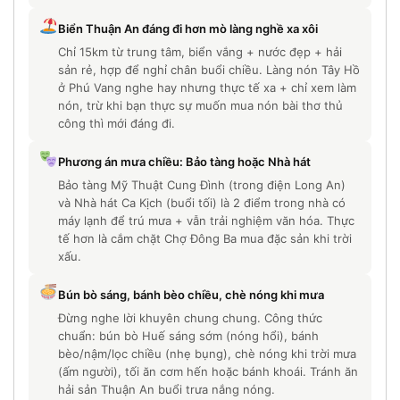
Biển Thuận An đáng đi hơn mò làng nghề xa xôi
Chỉ 15km từ trung tâm, biển vắng + nước đẹp + hải
sản rẻ, hợp để nghỉ chân buổi chiều. Làng nón Tây Hồ
ở Phú Vang nghe hay nhưng thực tế xa + chỉ xem làm
nón, trừ khi bạn thực sự muốn mua nón bài thơ thủ
công thì mới đáng đi.
Phương án mưa chiều: Bảo tàng hoặc Nhà hát
Bảo tàng Mỹ Thuật Cung Đình (trong điện Long An)
và Nhà hát Ca Kịch (buổi tối) là 2 điểm trong nhà có
máy lạnh để trú mưa + vẫn trải nghiệm văn hóa. Thực
tế hơn là cắm chặt Chợ Đông Ba mua đặc sản khi trời
xấu.
Bún bò sáng, bánh bèo chiều, chè nóng khi mưa
Đừng nghe lời khuyên chung chung. Công thức
chuẩn: bún bò Huế sáng sớm (nóng hổi), bánh
bèo/nậm/lọc chiều (nhẹ bụng), chè nóng khi trời mưa
(ấm người), tối ăn cơm hến hoặc bánh khoái. Tránh ăn
hải sản Thuận An buổi trưa nắng nóng.