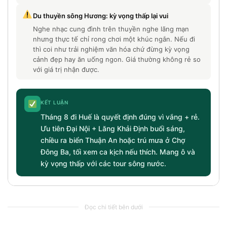
Du thuyền sông Hương: kỳ vọng thấp lại vui
Nghe nhạc cung đình trên thuyền nghe lãng mạn
nhưng thực tế chỉ rong chơi một khúc ngắn. Nếu đi
thì coi như trải nghiệm văn hóa chứ đừng kỳ vọng
cảnh đẹp hay ăn uống ngon. Giá thường không rẻ so
với giá trị nhận được.
KẾT LUẬN
Tháng 8 đi Huế là quyết định đúng vì vắng + rẻ.
Ưu tiên Đại Nội + Lăng Khải Định buổi sáng,
chiều ra biển Thuận An hoặc trú mưa ở Chợ
Đông Ba, tối xem ca kịch nếu thích. Mang ô và
kỳ vọng thấp với các tour sông nước.
Đọc chi tiết bên dưới