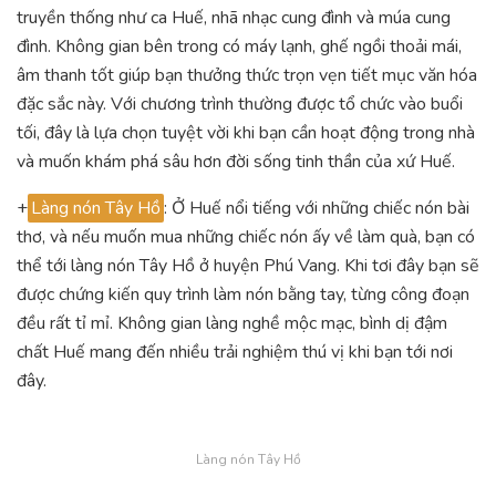
truyền thống như ca Huế, nhã nhạc cung đình và múa cung
đình. Không gian bên trong có máy lạnh, ghế ngồi thoải mái,
âm thanh tốt giúp bạn thưởng thức trọn vẹn tiết mục văn hóa
đặc sắc này. Với chương trình thường được tổ chức vào buổi
tối, đây là lựa chọn tuyệt vời khi bạn cần hoạt động trong nhà
và muốn khám phá sâu hơn đời sống tinh thần của xứ Huế.
+
Làng nón Tây Hồ
: Ở Huế nổi tiếng với những chiếc nón bài
thơ, và nếu muốn mua những chiếc nón ấy về làm quà, bạn có
thể tới làng nón Tây Hồ ở huyện Phú Vang. Khi tơi đây bạn sẽ
được chứng kiến quy trình làm nón bằng tay, từng công đoạn
đều rất tỉ mỉ. Không gian làng nghề mộc mạc, bình dị đậm
chất Huế mang đến nhiều trải nghiệm thú vị khi bạn tới nơi
đây.
Làng nón Tây Hồ