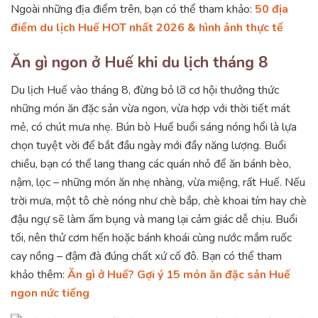
Ngoài những địa điểm trên, bạn có thể tham khảo:
50 địa
điểm du lịch Huế HOT nhất 2026 & hình ảnh thực tế
Ăn gì ngon ở Huế khi du lịch tháng 8
Du lịch Huế vào tháng 8, đừng bỏ lỡ cơ hội thưởng thức
những món ăn đặc sản vừa ngon, vừa hợp với thời tiết mát
mẻ, có chút mưa nhẹ. Bún bò Huế buổi sáng nóng hổi là lựa
chọn tuyệt vời để bắt đầu ngày mới đầy năng lượng. Buổi
chiều, bạn có thể lang thang các quán nhỏ để ăn bánh bèo,
nậm, lọc – những món ăn nhẹ nhàng, vừa miệng, rất Huế. Nếu
trời mưa, một tô chè nóng như chè bắp, chè khoai tím hay chè
đậu ngự sẽ làm ấm bụng và mang lại cảm giác dễ chịu. Buổi
tối, nên thử cơm hến hoặc bánh khoái cùng nước mắm ruốc
cay nồng – đậm đà đúng chất xứ cố đô. Bạn có thể tham
khảo thêm:
Ăn gì ở Huế? Gợi ý 15 món ăn đặc sản Huế
ngon nức tiếng