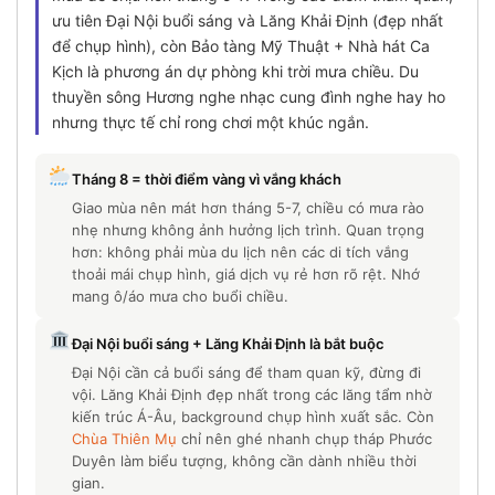
ưu tiên Đại Nội buổi sáng và Lăng Khải Định (đẹp nhất
để chụp hình), còn Bảo tàng Mỹ Thuật + Nhà hát Ca
Kịch là phương án dự phòng khi trời mưa chiều. Du
thuyền sông Hương nghe nhạc cung đình nghe hay ho
nhưng thực tế chỉ rong chơi một khúc ngắn.
Tháng 8 = thời điểm vàng vì vắng khách
Giao mùa nên mát hơn tháng 5-7, chiều có mưa rào
nhẹ nhưng không ảnh hưởng lịch trình. Quan trọng
hơn: không phải mùa du lịch nên các di tích vắng
thoải mái chụp hình, giá dịch vụ rẻ hơn rõ rệt. Nhớ
mang ô/áo mưa cho buổi chiều.
Đại Nội buổi sáng + Lăng Khải Định là bắt buộc
Đại Nội cần cả buổi sáng để tham quan kỹ, đừng đi
vội. Lăng Khải Định đẹp nhất trong các lăng tẩm nhờ
kiến trúc Á-Âu, background chụp hình xuất sắc. Còn
Chùa Thiên Mụ
chỉ nên ghé nhanh chụp tháp Phước
Duyên làm biểu tượng, không cần dành nhiều thời
gian.