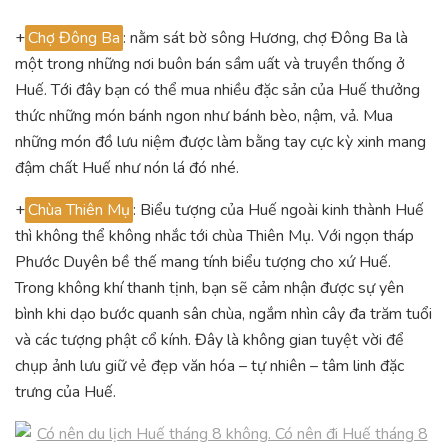
+
Chợ Đông Ba
: nằm sát bờ sông Hương, chợ Đông Ba là
một trong những nơi buôn bán sầm uất và truyền thống ở
Huế. Tới đây bạn có thể mua nhiều đặc sản của Huế thưởng
thức những món bánh ngon như bánh bèo, nậm, vả. Mua
những món đồ lưu niệm được làm bằng tay cực kỳ xinh mang
đậm chất Huế như nón lá đó nhé.
+
Chùa Thiên Mụ
: Biểu tượng của Huế ngoài kinh thành Huế
thì không thể không nhắc tới chùa Thiên Mụ. Với ngọn tháp
Phước Duyên bề thế mang tính biểu tượng cho xứ Huế.
Trong không khí thanh tịnh, bạn sẽ cảm nhận được sự yên
bình khi dạo bước quanh sân chùa, ngắm nhìn cây đa trăm tuổi
và các tượng phật cổ kính. Đây là không gian tuyệt vời để
chụp ảnh lưu giữ vẻ đẹp văn hóa – tự nhiên – tâm linh đặc
trưng của Huế.