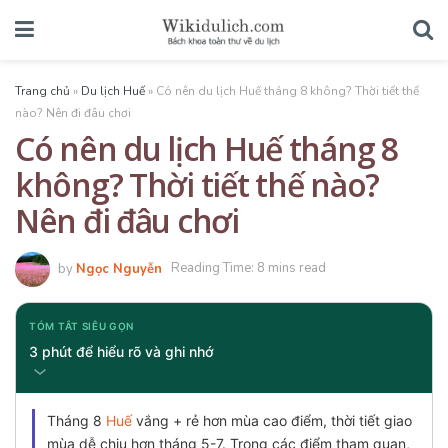
Trang chủ
»
Du lịch Huế
»
Có nên du lịch Huế tháng 8 không? Thời tiết thế
nào? Nên đi đâu chơi
Có nên du lịch Huế tháng 8
không? Thời tiết thế nào?
Nên đi đâu chơi
by
Ngọc Nguyễn
Reading Time: 8 mins read
TÓM TẮT SIÊU GỌN
3 phút để hiểu rõ và ghi nhớ
Tháng 8
Huế
vắng + rẻ hơn mùa cao điểm, thời tiết giao
mùa dễ chịu hơn tháng 5-7. Trong các điểm tham quan,