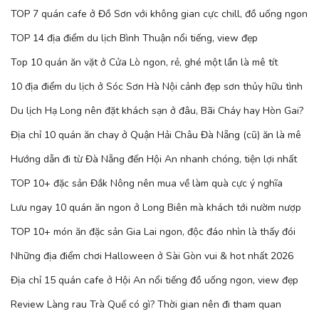
TOP 7 quán cafe ở Đồ Sơn với không gian cực chill, đồ uống ngon
TOP 14 địa điểm du lịch Bình Thuận nổi tiếng, view đẹp
Top 10 quán ăn vặt ở Cửa Lò ngon, rẻ, ghé một lần là mê tít
10 địa điểm du lịch ở Sóc Sơn Hà Nội cảnh đẹp sơn thủy hữu tình
Du lịch Hạ Long nên đặt khách sạn ở đâu, Bãi Cháy hay Hòn Gai?
Địa chỉ 10 quán ăn chay ở Quận Hải Châu Đà Nẵng (cũ) ăn là mê
Hướng dẫn đi từ Đà Nẵng đến Hội An nhanh chóng, tiện lợi nhất
TOP 10+ đặc sản Đắk Nông nên mua về làm quà cực ý nghĩa
Lưu ngay 10 quán ăn ngon ở Long Biên mà khách tới nườm nượp
TOP 10+ món ăn đặc sản Gia Lai ngon, độc đáo nhìn là thấy đói
Những địa điểm chơi Halloween ở Sài Gòn vui & hot nhất 2026
Địa chỉ 15 quán cafe ở Hội An nổi tiếng đồ uống ngon, view đẹp
Review Làng rau Trà Quế có gì? Thời gian nên đi tham quan