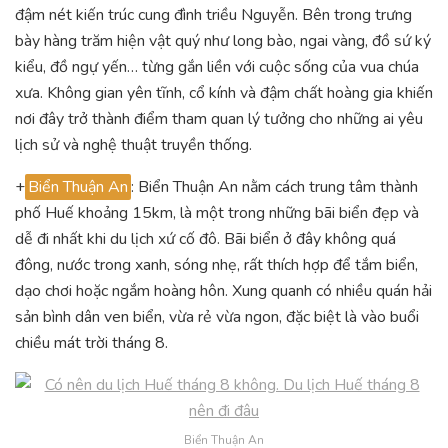
đậm nét kiến trúc cung đình triều Nguyễn. Bên trong trưng
bày hàng trăm hiện vật quý như long bào, ngai vàng, đồ sứ ký
kiểu, đồ ngự yến… từng gắn liền với cuộc sống của vua chúa
xưa. Không gian yên tĩnh, cổ kính và đậm chất hoàng gia khiến
nơi đây trở thành điểm tham quan lý tưởng cho những ai yêu
lịch sử và nghệ thuật truyền thống.
+
Biển Thuận An
: Biển Thuận An nằm cách trung tâm thành
phố Huế khoảng 15km, là một trong những bãi biển đẹp và
dễ đi nhất khi du lịch xứ cố đô. Bãi biển ở đây không quá
đông, nước trong xanh, sóng nhẹ, rất thích hợp để tắm biển,
dạo chơi hoặc ngắm hoàng hôn. Xung quanh có nhiều quán hải
sản bình dân ven biển, vừa rẻ vừa ngon, đặc biệt là vào buổi
chiều mát trời tháng 8.
Biển Thuận An