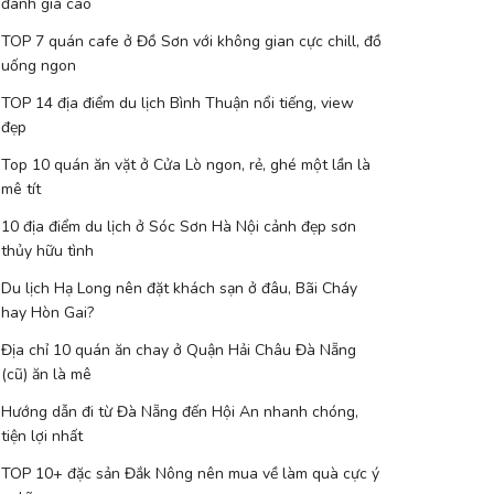
đánh giá cao
TOP 7 quán cafe ở Đồ Sơn với không gian cực chill, đồ
uống ngon
TOP 14 địa điểm du lịch Bình Thuận nổi tiếng, view
đẹp
Top 10 quán ăn vặt ở Cửa Lò ngon, rẻ, ghé một lần là
mê tít
10 địa điểm du lịch ở Sóc Sơn Hà Nội cảnh đẹp sơn
thủy hữu tình
Du lịch Hạ Long nên đặt khách sạn ở đâu, Bãi Cháy
hay Hòn Gai?
Địa chỉ 10 quán ăn chay ở Quận Hải Châu Đà Nẵng
(cũ) ăn là mê
Hướng dẫn đi từ Đà Nẵng đến Hội An nhanh chóng,
tiện lợi nhất
TOP 10+ đặc sản Đắk Nông nên mua về làm quà cực ý