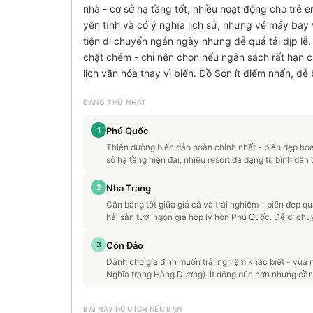
nhà - cơ sở hạ tầng tốt, nhiều hoạt động cho trẻ 
yên tĩnh và có ý nghĩa lịch sử, nhưng vé máy bay
tiện di chuyển ngắn ngày nhưng dễ quá tải dịp lễ
chặt chém - chỉ nên chọn nếu ngân sách rất hạn 
lịch văn hóa thay vì biển. Đồ Sơn ít điểm nhấn, dễ
ĐÁNG THỬ NHẤT
1
Phú Quốc
Thiên đường biển đảo hoàn chỉnh nhất - biển đẹp ho
sở hạ tầng hiện đại, nhiều resort đa dạng từ bình dân 
2
Nha Trang
Cân bằng tốt giữa giá cả và trải nghiệm - biển đẹp 
hải sản tươi ngon giá hợp lý hơn Phú Quốc. Dễ di chuy
3
Côn Đảo
Dành cho gia đình muốn trải nghiệm khác biệt - vừa ng
Nghĩa trang Hàng Dương). Ít đông đúc hơn nhưng cầ
BÀI NÀY HỮU ÍCH NẾU BẠN