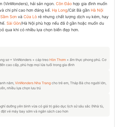
em (VinWonders), hải sản ngon.
Côn Đảo
hợp gia đình muốn
 và chi phí cao hơn đáng kể.
Hạ Long
/Cát Bà gần
Hà Nội
.
Sầm Sơn
và
Cửa Lò
rẻ nhưng chất lượng dịch vụ kém, hay
chế.
Sài Gòn
/Hà Nội phù hợp nếu đã ở gần hoặc muốn du
 bỏ qua khi có nhiều lựa chọn biển đẹp hơn.
ang sơ + VinWonders + cáp treo
Hòn Thơm
+ ẩm thực phong phú. Cơ
đến cao cấp, phù hợp mọi lứa tuổi trong gia đình
quanh năm,
VinWonders Nha Trang
cho trẻ em, Tháp Bà cho người lớn,
ển, nhiều lựa chọn lưu trú
hỉ dưỡng yên bình vừa có giá trị giáo dục lịch sử sâu sắc (Nhà tù,
n đặt vé máy bay sớm và ngân sách cao hơn