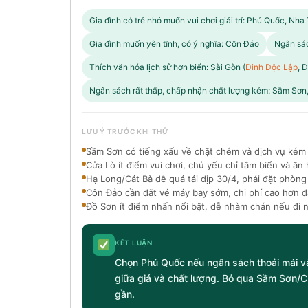
Gia đình có trẻ nhỏ muốn vui chơi giải trí: Phú Quốc, Nh
Gia đình muốn yên tĩnh, có ý nghĩa: Côn Đảo
Ngân sác
Thích văn hóa lịch sử hơn biển: Sài Gòn (
Dinh Độc Lập
, 
Ngân sách rất thấp, chấp nhận chất lượng kém: Sầm Sơn
LƯU Ý TRƯỚC KHI THỬ
Sầm Sơn có tiếng xấu về chặt chém và dịch vụ kém -
Cửa Lò ít điểm vui chơi, chủ yếu chỉ tắm biển và ăn 
Hạ Long/Cát Bà dễ quá tải dịp 30/4, phải đặt phòng
Côn Đảo cần đặt vé máy bay sớm, chi phí cao hơn đ
Đồ Sơn ít điểm nhấn nổi bật, dễ nhàm chán nếu đi 
KẾT LUẬN
Chọn Phú Quốc nếu ngân sách thoải mái và
giữa giá và chất lượng. Bỏ qua Sầm Sơn/C
gần.