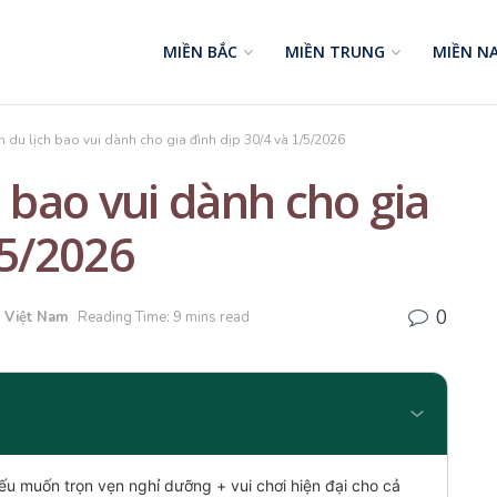
MIỀN BẮC
MIỀN TRUNG
MIỀN N
m du lịch bao vui dành cho gia đình dịp 30/4 và 1/5/2026
h bao vui dành cho gia
/5/2026
0
h Việt Nam
Reading Time: 9 mins read
ếu muốn trọn vẹn nghỉ dưỡng + vui chơi hiện đại cho cả