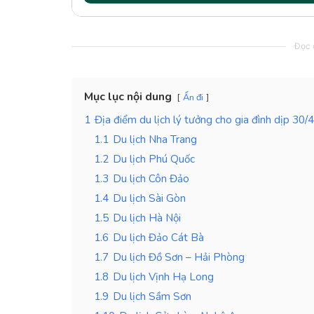
Đọc c
Mục lục nội dung
Ẩn đi
1
Địa điểm du lịch lý tưởng cho gia đình dịp 30/
1.1
Du lịch Nha Trang
1.2
Du lịch Phú Quốc
1.3
Du lịch Côn Đảo
1.4
Du lịch Sài Gòn
1.5
Du lịch Hà Nội
1.6
Du lịch Đảo Cát Bà
1.7
Du lịch Đồ Sơn – Hải Phòng
1.8
Du lịch Vịnh Hạ Long
1.9
Du lịch Sầm Sơn