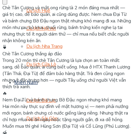
Chè Tân Cương và mật ong rừng là 2 món đáng mua nhất —
Du lịch Huế
giá trị cao, dễ bảo quản, ai cũng dùng được. Nem chua Đại Từ
và bánh chưng Bờ Đậu ngon thật nhưng khó mang đi xa. Những
món như rau bò khai, chuối rừng, bánh trứng kiến nghe lạ tai
Du lịch Hội An
nhưng thực tế ít người dám thử — chỉ mua nếu biết chắc người
nhận không kén ăn.
Du lịch Nha Trang
🍵
Chè Tân Cương thắng áp đảo
Trong 20 món thì chè Tân Cương là lựa chọn an toàn nhất:
Du lịch Cửa Lò
sang, dễ bảo quản, ai cũng biết uống. Mua ở HTX Thanh Lương
(Tân Thái, Đại Từ) để đảm bảo hàng thật. Trà đen cũng ngon
nhưng ít đặc trưng hơn — người Tây uống chứ người Việt vẫn
Miền Nam
thích trà xanh.
🔥
Nem Đại Từ và bánh chưng Bờ Đậu: ngon nhưng khó mang
Du lịch Đà Lạt
Hai món này thực sự đỉnh về mặt hương vị — nem phải nướng
mới ngon, bánh chưng có nước giếng làng riêng. Nhưng thật ra
Du lịch Sài Gòn
chỉ hợp mua về ăn ngay hoặc tặng người gần, đi xa dễ hỏng.
Muốn mua thì ghé Hùng Sơn (Đại Từ) và Cổ Lũng (Phú Lương).
🍯