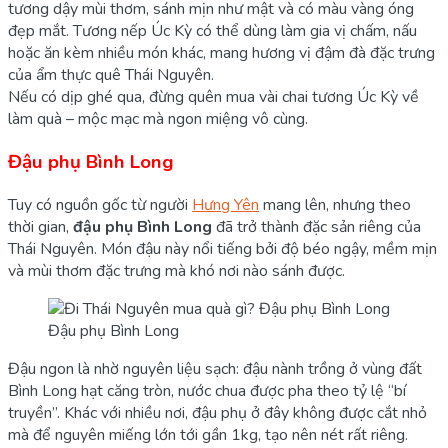
tương dậy mùi thơm, sánh mịn như mật và có màu vàng óng
đẹp mắt. Tương nếp Úc Kỳ có thể dùng làm gia vị chấm, nấu
hoặc ăn kèm nhiều món khác, mang hương vị đậm đà đặc trưng
của ẩm thực quê Thái Nguyên.
Nếu có dịp ghé qua, đừng quên mua vài chai tương Úc Kỳ về
làm quà – mộc mạc mà ngon miệng vô cùng.
Đậu phụ Bình Long
Tuy có nguồn gốc từ người
Hưng Yên
mang lên, nhưng theo
thời gian,
đậu phụ Bình Long
đã trở thành đặc sản riêng của
Thái Nguyên. Món đậu này nổi tiếng bởi độ béo ngậy, mềm mịn
và mùi thơm đặc trưng mà khó nơi nào sánh được.
Đậu phụ Bình Long
Đậu ngon là nhờ nguyên liệu sạch: đậu nành trồng ở vùng đất
Bình Long hạt căng tròn, nước chua được pha theo tỷ lệ “bí
truyền”. Khác với nhiều nơi, đậu phụ ở đây không được cắt nhỏ
mà để nguyên miếng lớn tới gần 1kg, tạo nên nét rất riêng.