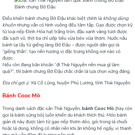
Bánh chưng Bờ Đậu
Điều khiến bánh chưng Bờ Đậu khác biệt chính là
không dùng
khuôn
nhưng vẫn có hình vuông đều tăm tắp. Gạo được chọn kỹ
từ loại nếp Định Hóa hạt trắng tròn, đậu xanh vàng tươi được
đãi sạch vỏ, thịt ba chỉ ướp tiêu vừa béo vừa thơm. Nước nấu
bánh lại lấy từ giếng làng Bờ Đậu – được người dân gọi là
“giếng thần”, tạo nên hương vị đặc trưng không nơi nào có
được.
Nếu còn đang băn khoăn “đi Thái Nguyên nên mua gì làm
quà?”, thì bánh chưng Bờ Đậu chắc chắn là lựa chọn xứng đáng.
Địa chỉ gợi ý:
Xã Cổ Lũng, huyện Phú Lương, tỉnh Thái Nguyên.
Bánh Cooc Mò
Trong danh sách đặc sản Thái Nguyên,
bánh Cooc Mò
(hay còn
gọi là bánh sừng bò) luôn khiến du khách thích thú. Món bánh
giản dị này được làm từ gạo nếp thơm dẻo, gói trong lá chuối
hoặc lá dong, không có nhân nên khi ăn không hề ngấy, vị thanh
nhẹ mà vẫn đậm đà hương nếp mới.