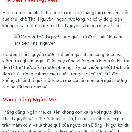
Trà đen Thái Nguyên
Bên cạnh trà xanh thì trà đen là một mặt hàng làm nên tên tuổi
của thứ “chè Thái Nguyên” ngon nức lòng, và có lý do gì bạn
không mua một ít đặc sản Thái Nguyên làm quà này về nhỉ?
Trà đen Thái Nguyên
Trà đen Thái Nguyên được chế biến qua nhiều công đoạn và
kiểm tra nghiêm ngặt. Điều này cũng không quá khó hiểu khi trà
đen là thứ thức uống được phương Tây ưa chuộng. Một tách trà
đen chứa lượng cafein nhiều nhất trong các thứ trà. Trà đen
không chỉ là thứ quà mời khách mà còn là món quà ngát hương
cho người thân, bạn bè.
Măng đắng Ngàn Me
Măng đắng Ngàn Me, cái tên không còn xa lạ với người dân
Thái Nguyên và một số tỉnh lân cận, bởi nó là một món ngon
trên mâm cơm và là thức quà của người dân Đồng Hỷ gửi tới du
khách muôn phương nếu có dịp ghé qua địa phương mỗi khi