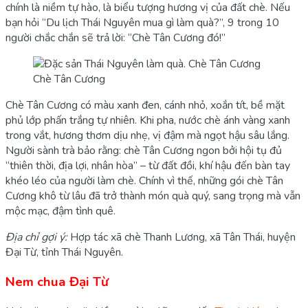
chính là niềm tự hào, là biểu tượng hương vị của đất chè. Nếu
bạn hỏi “Du lịch Thái Nguyên mua gì làm quà?”, 9 trong 10
người chắc chắn sẽ trả lời: “Chè Tân Cương đó!”
Chè Tân Cương
Chè Tân Cương có màu xanh đen, cánh nhỏ, xoắn tít, bề mặt
phủ lớp phấn trắng tự nhiên. Khi pha, nước chè ánh vàng xanh
trong vắt, hương thơm dịu nhẹ, vị đậm mà ngọt hậu sâu lắng.
Người sành trà bảo rằng: chè Tân Cương ngon bởi hội tụ đủ
“thiên thời, địa lợi, nhân hòa” – từ đất đồi, khí hậu đến bàn tay
khéo léo của người làm chè. Chính vì thế, những gói chè Tân
Cương khô từ lâu đã trở thành món quà quý, sang trọng mà vẫn
mộc mạc, đậm tình quê.
Địa chỉ gợi ý:
Hợp tác xã chè Thanh Lương, xã Tân Thái, huyện
Đại Từ, tỉnh Thái Nguyên.
Nem chua Đại Từ