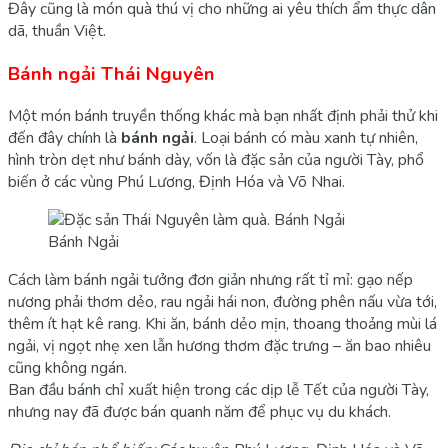
Đây cũng là món quà thú vị cho những ai yêu thích ẩm thực dân
dã, thuần Việt.
Bánh ngải Thái Nguyên
Một món bánh truyền thống khác mà bạn nhất định phải thử khi
đến đây chính là
bánh ngải
. Loại bánh có màu xanh tự nhiên,
hình tròn dẹt như bánh dày, vốn là đặc sản của người Tày, phổ
biến ở các vùng Phú Lương, Định Hóa và Võ Nhai.
Bánh Ngải
Cách làm bánh ngải tưởng đơn giản nhưng rất tỉ mỉ: gạo nếp
nương phải thơm dẻo, rau ngải hái non, đường phên nấu vừa tới,
thêm ít hạt kê rang. Khi ăn, bánh dẻo mịn, thoang thoảng mùi lá
ngải, vị ngọt nhẹ xen lẫn hương thơm đặc trưng – ăn bao nhiêu
cũng không ngán.
Ban đầu bánh chỉ xuất hiện trong các dịp lễ Tết của người Tày,
nhưng nay đã được bán quanh năm để phục vụ du khách.