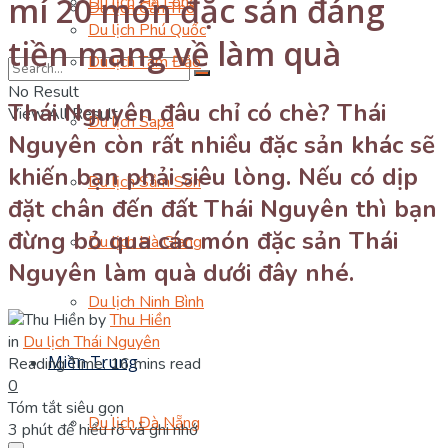
mí 20 món đặc sản đáng
Du lịch Hạ Long
Du lịch Cần Thơ
Du lịch Phú Quốc
tiền mang về làm quà
Du lịch Tam Đảo
No Result
Thái Nguyên đâu chỉ có chè? Thái
View All Result
Du lịch Sapa
Nguyên còn rất nhiều đặc sản khác sẽ
khiến bạn phải siêu lòng. Nếu có dịp
Du lịch Sầm Sơn
đặt chân đến đất Thái Nguyên thì bạn
đừng bỏ qua các món đặc sản Thái
Du lịch Hà Giang
Nguyên làm quà dưới đây nhé.
Du lịch Ninh Bình
by
Thu Hiền
in
Du lịch Thái Nguyên
Miền Trung
Reading Time: 16 mins read
0
Tóm tắt siêu gọn
Du lịch Đà Nẵng
3 phút để hiểu rõ và ghi nhớ