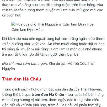
được cho vào ống nứa non rồi nướng chậm trên than hồng, vừa
chín tới là tỏa hương thơm quyện mùi tre nứa, mùi gạo mới cực
kỳ cuốn hút.
Cơm lam Định Hóa
Khi tách lớp nứa bên ngoài, từng hạt cơm trắng ngần, dẻo thơm
khiến ai cũng phải xuýt xoa. Ăn kèm muối vừng hoặc thịt nướng
thì đúng là “chuẩn vị núi rừng”. Cơm lam là món quà nhỏ nhưng
ấm áp, rất thích hợp để tặng người thân, bạn bè.
Địa chỉ mua cơm lam ngon:
Khu du lịch Hồ Núi Cốc, Thái
Nguyên.
Trám đen Hà Châu
Trong danh sách những món đặc sản dân dã của Thái Nguyên,
không thể bỏ qua
trám đen Hà Châu
– loại quả nhỏ bé nhưng
chứa đựng hương vị bùi béo, thơm ngậy đặc trưng. Nhờ điều
kiện đất và khí hậu phù hợp, trám ở Hà Châu có phần thịt dày,