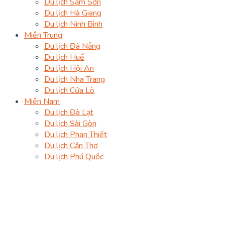
Du lịch Sầm Sơn
Du lịch Hà Giang
Du lịch Ninh Bình
Miền Trung
Du lịch Đà Nẵng
Du lịch Huế
Du lịch Hội An
Du lịch Nha Trang
Du lịch Cửa Lò
Miền Nam
Du lịch Đà Lạt
Du lịch Sài Gòn
Du lịch Phan Thiết
Du lịch Cần Thơ
Du lịch Phú Quốc