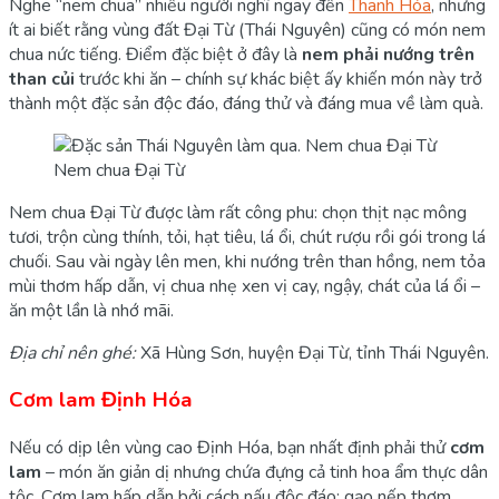
Nghe “nem chua” nhiều người nghĩ ngay đến
Thanh Hóa
, nhưng
ít ai biết rằng vùng đất Đại Từ (Thái Nguyên) cũng có món nem
chua nức tiếng. Điểm đặc biệt ở đây là
nem phải nướng trên
than củi
trước khi ăn – chính sự khác biệt ấy khiến món này trở
thành một đặc sản độc đáo, đáng thử và đáng mua về làm quà.
Nem chua Đại Từ
Nem chua Đại Từ được làm rất công phu: chọn thịt nạc mông
tươi, trộn cùng thính, tỏi, hạt tiêu, lá ổi, chút rượu rồi gói trong lá
chuối. Sau vài ngày lên men, khi nướng trên than hồng, nem tỏa
mùi thơm hấp dẫn, vị chua nhẹ xen vị cay, ngậy, chát của lá ổi –
ăn một lần là nhớ mãi.
Địa chỉ nên ghé:
Xã Hùng Sơn, huyện Đại Từ, tỉnh Thái Nguyên.
Cơm lam Định Hóa
Nếu có dịp lên vùng cao Định Hóa, bạn nhất định phải thử
cơm
lam
– món ăn giản dị nhưng chứa đựng cả tinh hoa ẩm thực dân
tộc. Cơm lam hấp dẫn bởi cách nấu độc đáo: gạo nếp thơm