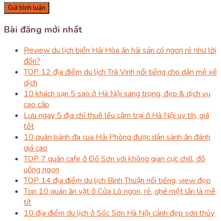
Bài đăng mới nhất
Review du lịch biển Hải Hòa ăn hải sản có ngon rẻ như lời
đồn?
TOP 12 địa điểm du lịch Trà Vinh nổi tiếng cho dân mê xê
dịch
10 khách sạn 5 sao ở Hà Nội sang trọng, đẹp & dịch vụ
cao cấp
Lưu ngay 5 địa chỉ thuê lều cắm trại ở Hà Nội uy tín, giá
tốt
10 quán bánh đa cua Hải Phòng được dân sành ăn đánh
giá cao
TOP 7 quán cafe ở Đồ Sơn với không gian cực chill, đồ
uống ngon
TOP 14 địa điểm du lịch Bình Thuận nổi tiếng, view đẹp
Top 10 quán ăn vặt ở Cửa Lò ngon, rẻ, ghé một lần là mê
tít
10 địa điểm du lịch ở Sóc Sơn Hà Nội cảnh đẹp sơn thủy