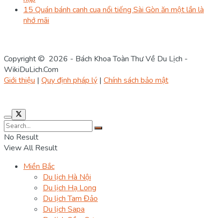
15 Quán bánh canh cua nổi tiếng Sài Gòn ăn một lần là
nhớ mãi
Copyright © 2026 - Bách Khoa Toàn Thư Về Du Lịch -
WikiDuLich.Com
Giới thiệu
|
Quy định pháp lý
|
Chính sách bảo mật
No Result
View All Result
Miền Bắc
Du lịch Hà Nội
Du lịch Hạ Long
Du lịch Tam Đảo
Du lịch Sapa