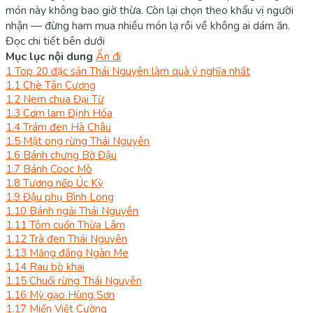
món này không bao giờ thừa. Còn lại chọn theo khẩu vị người
nhận — đừng ham mua nhiều món lạ rồi về không ai dám ăn.
Đọc chi tiết bên dưới
Mục lục nội dung
Ẩn đi
1
Top 20 đặc sản Thái Nguyên làm quà ý nghĩa nhất
1.1
Chè Tân Cương
1.2
Nem chua Đại Từ
1.3
Cơm lam Định Hóa
1.4
Trám đen Hà Châu
1.5
Mật ong rừng Thái Nguyên
1.6
Bánh chưng Bờ Đậu
1.7
Bánh Cooc Mò
1.8
Tương nếp Úc Kỳ
1.9
Đậu phụ Bình Long
1.10
Bánh ngải Thái Nguyên
1.11
Tôm cuốn Thừa Lâm
1.12
Trà đen Thái Nguyên
1.13
Măng đắng Ngàn Me
1.14
Rau bò khai
1.15
Chuối rừng Thái Nguyên
1.16
Mỳ gạo Hùng Sơn
1.17
Miến Việt Cường