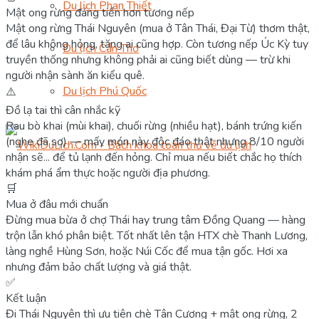
Du lịch Phan Thiết
Mật ong rừng đáng tiền hơn tương nếp
Mật ong rừng Thái Nguyên (mua ở Tân Thái, Đại Từ) thơm thật,
để lâu không hỏng, tặng ai cũng hợp. Còn tương nếp Úc Kỳ tuy
Du lịch Cần Thơ
truyền thống nhưng không phải ai cũng biết dùng — trừ khi
người nhận sành ăn kiểu quê.
Du lịch Phú Quốc
⚠️
Đồ lạ tai thì cân nhắc kỹ
Rau bò khai (mùi khai), chuối rừng (nhiều hạt), bánh trứng kiến
(nghe đã sợ) — mấy món này độc đáo thật nhưng 8/10 người
nhận sẽ... để tủ lạnh đến hỏng. Chỉ mua nếu biết chắc họ thích
khám phá ẩm thực hoặc người địa phương.
🛒
Mua ở đâu mới chuẩn
Đừng mua bừa ở chợ Thái hay trung tâm Đồng Quang — hàng
trộn lẫn khó phân biệt. Tốt nhất lên tận HTX chè Thanh Lương,
làng nghề Hùng Sơn, hoặc Núi Cốc để mua tận gốc. Hơi xa
nhưng đảm bảo chất lượng và giá thật.
✅
Kết luận
Đi Thái Nguyên thì ưu tiên chè Tân Cương + mật ong rừng, 2