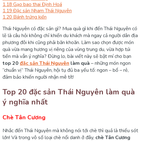
1.18
Gạo bao thai Định Hoá
1.19
Đặc sản Nham Thái Nguyên
1.20
Bánh trứng kiến
Thái Nguyên có đặc sản gì? Mua quà gì khi đến Thái Nguyên có
lẽ là câu hỏi không chỉ khiến du khách mà ngay cả người dân địa
phương đôi khi cũng phải băn khoăn. Làm sao chọn được món
quà vừa mang hương vị riêng của vùng trung du, vừa hợp túi
tiền mà vẫn ý nghĩa? Đừng lo, bài viết này sẽ bật mí cho bạn
top 20
đặc sản Thái Nguyên
làm quà
– những món ngon
“chuẩn vị” Thái Nguyên, hội tụ đủ ba yếu tố: ngon – bổ – rẻ,
đảm bảo khiến người nhận mê tít!
Top 20 đặc sản Thái Nguyên làm quà
ý nghĩa nhất
Chè Tân Cương
Nhắc đến Thái Nguyên mà không nói tới chè thì quả là thiếu sót
lớn! Và trong vô số loại chè nổi danh ở đây,
chè Tân Cương