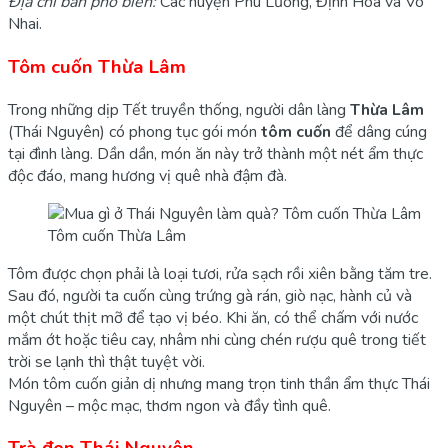
Địa chỉ bán phổ biến:
Các huyện Phú Lương, Định Hóa và Võ
Nhai.
Tôm cuốn Thừa Lâm
Trong những dịp Tết truyền thống, người dân làng
Thừa Lâm
(Thái Nguyên) có phong tục gói món
tôm cuốn
để dâng cúng
tại đình làng. Dần dần, món ăn này trở thành một nét ẩm thực
độc đáo, mang hương vị quê nhà đậm đà.
Tôm cuốn Thừa Lâm
Tôm được chọn phải là loại tươi, rửa sạch rồi xiên bằng tăm tre.
Sau đó, người ta cuốn cùng trứng gà rán, giò nạc, hành củ và
một chút thịt mỡ để tạo vị béo. Khi ăn, có thể chấm với nước
mắm ớt hoặc tiêu cay, nhâm nhi cùng chén rượu quê trong tiết
trời se lạnh thì thật tuyệt vời.
Món tôm cuốn giản dị nhưng mang trọn tinh thần ẩm thực Thái
Nguyên – mộc mạc, thơm ngon và đầy tình quê.