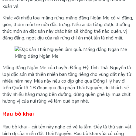
xuân về.
Khác với nhiều loại măng rừng, măng đắng Ngàn Me có vị đắng,
giòn, thơm mùi tre nứa đặc trưng. Nếu ai đã từng được thưởng
thức món ăn đặc sản này chắc hẳn sẽ không thể nào quên, vị
đăng đắng, ngọt dịu của núi rừng chỉ ăn một lần là nhớ mãi.
Măng đắng Ngàn Me
Măng đắng Ngàn Me của huyện Đồng Hỷ, tỉnh Thái Nguyên là
loại đặc sản mà thiên nhiên ban tặng riêng cho vùng đất này từ
nhiều năm nay. Mùa này nếu có dịp ghé qua Đồng Hỷ hay đi
trên Quốc lộ 1B đoạn qua địa phận Thái Nguyên, du khách sẽ
thấy nhiều hàng măng bên đường, đừng quên ghé lại mua chút
hương vị của núi rừng về làm quà bạn nhé.
Rau bò khai
Rau bò khai – cái tên này nghe có vẻ lạ lẫm. Đây là thứ sản vật
bình dị của miền đất Thái Nguyên. Rau bò khai vừa có công