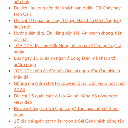
hữu tình
Du lịch Hạ Long nên đặt khách sạn ở đâu, Bãi Cháy hay
Hòn Gai?
Địa chỉ 10 quán ăn chay ở Quận Hải Châu Đà Nẵng (cũ)
ăn là mê
Hướng dẫn đi từ Đà Nẵng đến Hội An nhanh chóng, tiện
lợi nhất
TOP 10+ đặc sản Đắk Nông nên mua về làm quà cực ý
nghĩa
Lưu ngay 10 quán ăn ngon ở Long Biên mà khách tới
nườm nượp
TOP 10+ món ăn đặc sản Gia Lai ngon, độc đáo nhìn là
thấy đói
Những địa điểm chơi Halloween ở Sài Gòn vui & hot nhất
2026
Địa chỉ 15 quán cafe ở Hội An nổi tiếng đồ uống ngon,
view đẹp
Review Làng rau Trà Quế có gì? Thời gian nên đi tham
quan
15 địa chỉ quán cơm niêu ngon ở Sài Gòn khách đông tấp
nập