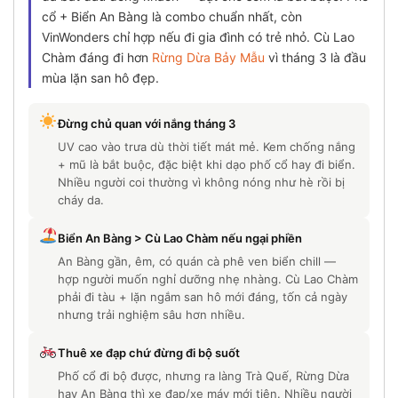
cổ + Biển An Bàng là combo chuẩn nhất, còn
VinWonders chỉ hợp nếu đi gia đình có trẻ nhỏ. Cù Lao
Chàm đáng đi hơn
Rừng Dừa Bảy Mẫu
vì tháng 3 là đầu
mùa lặn san hô đẹp.
Đừng chủ quan với nắng tháng 3
UV cao vào trưa dù thời tiết mát mẻ. Kem chống nắng
+ mũ là bắt buộc, đặc biệt khi dạo phố cổ hay đi biển.
Nhiều người coi thường vì không nóng như hè rồi bị
cháy da.
Biển An Bàng > Cù Lao Chàm nếu ngại phiền
An Bàng gần, êm, có quán cà phê ven biển chill —
hợp người muốn nghỉ dưỡng nhẹ nhàng. Cù Lao Chàm
phải đi tàu + lặn ngắm san hô mới đáng, tốn cả ngày
nhưng trải nghiệm sâu hơn nhiều.
Thuê xe đạp chứ đừng đi bộ suốt
Phố cổ đi bộ được, nhưng ra làng Trà Quế, Rừng Dừa
hay An Bàng thì xe đạp/xe máy mới tiện. Nhiều người