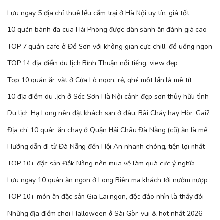
Lưu ngay 5 địa chỉ thuê lều cắm trại ở Hà Nội uy tín, giá tốt
10 quán bánh đa cua Hải Phòng được dân sành ăn đánh giá cao
TOP 7 quán cafe ở Đồ Sơn với không gian cực chill, đồ uống ngon
TOP 14 địa điểm du lịch Bình Thuận nổi tiếng, view đẹp
Top 10 quán ăn vặt ở Cửa Lò ngon, rẻ, ghé một lần là mê tít
10 địa điểm du lịch ở Sóc Sơn Hà Nội cảnh đẹp sơn thủy hữu tình
Du lịch Hạ Long nên đặt khách sạn ở đâu, Bãi Cháy hay Hòn Gai?
Địa chỉ 10 quán ăn chay ở Quận Hải Châu Đà Nẵng (cũ) ăn là mê
Hướng dẫn đi từ Đà Nẵng đến Hội An nhanh chóng, tiện lợi nhất
TOP 10+ đặc sản Đắk Nông nên mua về làm quà cực ý nghĩa
Lưu ngay 10 quán ăn ngon ở Long Biên mà khách tới nườm nượp
TOP 10+ món ăn đặc sản Gia Lai ngon, độc đáo nhìn là thấy đói
Những địa điểm chơi Halloween ở Sài Gòn vui & hot nhất 2026