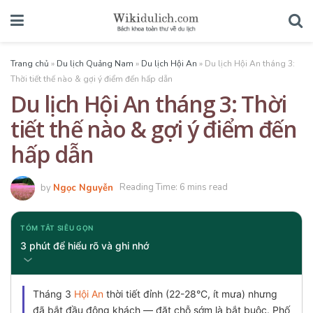
Trang chủ
»
Du lịch Quảng Nam
»
Du lịch Hội An
»
Du lịch Hội An tháng 3:
Thời tiết thế nào & gợi ý điểm đến hấp dẫn
Du lịch Hội An tháng 3: Thời
tiết thế nào & gợi ý điểm đến
hấp dẫn
by
Ngọc Nguyễn
Reading Time: 6 mins read
TÓM TẮT SIÊU GỌN
3 phút để hiểu rõ và ghi nhớ
Tháng 3
Hội An
thời tiết đỉnh (22-28°C, ít mưa) nhưng
đã bắt đầu đông khách — đặt chỗ sớm là bắt buộc. Phố