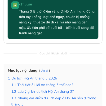
KẾT LUẬN
Tháng 3 là thời điểm vàng đi Hội An nhưng đừng
đến tay không: đặt chỗ ngay, chuẩn bị chống
nắng kỹ, thuê xe để đi xa, và nhớ mang tiền
mặt. Ưu tiên phố cổ buổi tối + biển buổi sáng để
tránh nắng gắt.
Đọc chi tiết bên dưới
Mục lục nội dung
Ẩn đi
1
Du lịch Hội An tháng 3 2026
1.1
Thời tiết ở Hội An tháng 3 thế nào?
1.2
Lưu ý gì khi du lịch Hội An tháng 3?
1.3
Những địa điểm du lịch đẹp ở Hội An nên đi trong
tháng 3